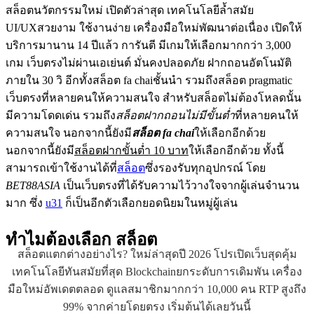
สล็อตนวัตกรรมใหม่ เปิดตัวล่าสุด เทคโนโลยีล้ำสมัย
UI/UXสวยงาม ใช้งานง่าย เครื่องมือใหม่พัฒนาต่อเนื่อง เปิดให้
บริการมานาน 14 ปีแล้ว การันตี มีเกมให้เลือกมากกว่า 3,000
เกม เว็บตรงไม่ผ่านเอเย่นต์ มั่นคงปลอดภัย ฝากถอนอัตโนมัติ
ภายใน 30 วิ อีกทั้งสล็อต fa chaiชั้นนำ รวมถึงสล็อต pragmatic
เว็บตรงที่หลายคนให้ความสนใจ สำหรับสล็อตไม่ต้องโหลดนั้น
มีความโดดเด่น รวมถึง
สล็อตฝากถอนไม่มีขั้นต่ำ
ที่หลายคนให้
ความสนใจ นอกจากนี้ยังมี
สล็อต fa chai
ให้เลือกอีกด้วย
นอกจากนี้ยังมี
สล็อตฝากขั้นต่ำ 10 บาท
ให้เลือกอีกด้วย ทั้งนี้
สามารถเข้าใช้งานได้ที่
สล็อต
ซึ่งรองรับทุกอุปกรณ์ โดย
BET88ASIA
เป็นเว็บตรงที่ได้รับความไว้วางใจจากผู้เล่นจำนวน
มาก ซึ่ง
u31
ก็เป็นอีกตัวเลือกยอดนิยมในหมู่ผู้เล่น
ทำไมต้องเลือก
สล็อต
สล็อตแตกต่างอย่างไร? ใหม่ล่าสุดปี 2026 โปรเปิดเว็บสุดคุ้ม
เทคโนโลยีทันสมัยที่สุด Blockchainยกระดับการเดิมพัน เครื่อง
มือใหม่อัพเดตตลอด ดูแลสมาชิกมากกว่า 10,000 คน RTP สูงถึง
99% จากค่ายโดยตรง เริ่มต้นได้เลยวันนี้