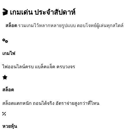
🎬 เกมเด่น
ประจำสัปดาห์
สล็อต
รวมเกมไว้หลากหลายรูปแบบ ตอบโจทย์ผู้เล่นทุกสไตล์
เกมไพ่
ไพ่ออนไลน์ครบ แบล็คแจ็ค ครบวงจร
สล็อต
สล็อตแตกหนัก ถอนได้จริง อัตราจ่ายสูงกว่าที่ไหน
หวยหุ้น