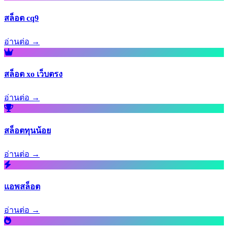
สล็อต cq9
อ่านต่อ →
สล็อต xo เว็บตรง
อ่านต่อ →
สล็อตทุนน้อย
อ่านต่อ →
แอพสล็อต
อ่านต่อ →