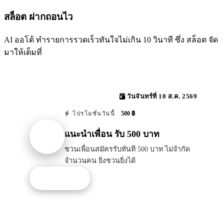
สล็อต ฝากถอนไว
AI ออโต้ ทำรายการรวดเร็วทันใจไม่เกิน 10 วินาที ซึ่ง สล็อต จัด
มาให้เต็มที่
วันจันทร์ที่ 10 ส.ค. 2569
500 ฿
โปรโมชั่นวันนี้
แนะนำเพื่อน รับ 500 บาท
ชวนเพื่อนสมัครรับทันที 500 บาท ไม่จำกัด
จำนวนคน ยิ่งชวนยิ่งได้
รับโปรนี้