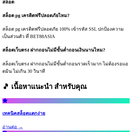
สล็อต
สล็อต pg เครดิตฟรีปลอดภัยไหม?
สล็อต pg เครดิตฟรีปลอดภัย 100% เข้ารหัส SSL ปกป้องความ
เป็นส่วนตัว ที่ BET88ASIA
สล็อตเว็บตรง ฝากถอนไม่มีขั้นต่ำถอนเงินนานไหม?
สล็อตเว็บตรง ฝากถอนไม่มีขั้นต่ำถอนรวดเร็วมาก ไม่ต้องรอแอ
ดมิน ไม่เกิน 30 วินาที
🎵 เนื้อหาแนะนำ
สำหรับคุณ
เทคนิคสล็อตแตกง่าย
อ่านต่อ →