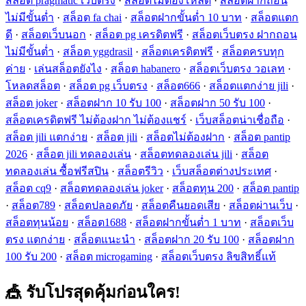
สล็อต pragmatic เว็บตรง
·
สล็อตไม่ต้องโหลด
·
สล็อตฝากถอน
ไม่มีขั้นต่ำ
·
สล็อต fa chai
·
สล็อตฝากขั้นต่ำ 10 บาท
·
สล็อตแตก
ดี
·
สล็อตเว็บนอก
·
สล็อต pg เครดิตฟรี
·
สล็อตเว็บตรง ฝากถอน
ไม่มีขั้นต่ำ
·
สล็อต yggdrasil
·
สล็อตเครดิตฟรี
·
สล็อตครบทุก
ค่าย
·
เล่นสล็อตยังไง
·
สล็อต habanero
·
สล็อตเว็บตรง วอเลท
·
โหลดสล็อต
·
สล็อต pg เว็บตรง
·
สล็อต666
·
สล็อตแตกง่าย jili
·
สล็อต joker
·
สล็อตฝาก 10 รับ 100
·
สล็อตฝาก 50 รับ 100
·
สล็อตเครดิตฟรี ไม่ต้องฝาก ไม่ต้องแชร์
·
เว็บสล็อตน่าเชื่อถือ
·
สล็อต jili แตกง่าย
·
สล็อต jili
·
สล็อตไม่ต้องฝาก
·
สล็อต pantip
2026
·
สล็อต jili ทดลองเล่น
·
สล็อตทดลองเล่น jili
·
สล็อต
ทดลองเล่น ซื้อฟรีสปิน
·
สล็อตรีวิว
·
เว็บสล็อตต่างประเทศ
·
สล็อต cq9
·
สล็อตทดลองเล่น joker
·
สล็อตทุน 200
·
สล็อต pantip
·
สล็อต789
·
สล็อตปลอดภัย
·
สล็อตคืนยอดเสีย
·
สล็อตผ่านเว็บ
·
สล็อตทุนน้อย
·
สล็อต1688
·
สล็อตฝากขั้นต่ำ 1 บาท
·
สล็อตเว็บ
ตรง แตกง่าย
·
สล็อตแนะนำ
·
สล็อตฝาก 20 รับ 100
·
สล็อตฝาก
100 รับ 200
·
สล็อต microgaming
·
สล็อตเว็บตรง ลิขสิทธิ์แท้
🎪 รับโปรสุดคุ้มก่อนใคร!