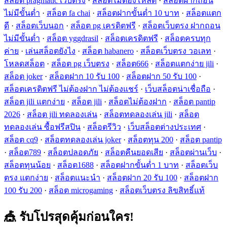
สล็อต pragmatic เว็บตรง
·
สล็อตไม่ต้องโหลด
·
สล็อตฝากถอน
ไม่มีขั้นต่ำ
·
สล็อต fa chai
·
สล็อตฝากขั้นต่ำ 10 บาท
·
สล็อตแตก
ดี
·
สล็อตเว็บนอก
·
สล็อต pg เครดิตฟรี
·
สล็อตเว็บตรง ฝากถอน
ไม่มีขั้นต่ำ
·
สล็อต yggdrasil
·
สล็อตเครดิตฟรี
·
สล็อตครบทุก
ค่าย
·
เล่นสล็อตยังไง
·
สล็อต habanero
·
สล็อตเว็บตรง วอเลท
·
โหลดสล็อต
·
สล็อต pg เว็บตรง
·
สล็อต666
·
สล็อตแตกง่าย jili
·
สล็อต joker
·
สล็อตฝาก 10 รับ 100
·
สล็อตฝาก 50 รับ 100
·
สล็อตเครดิตฟรี ไม่ต้องฝาก ไม่ต้องแชร์
·
เว็บสล็อตน่าเชื่อถือ
·
สล็อต jili แตกง่าย
·
สล็อต jili
·
สล็อตไม่ต้องฝาก
·
สล็อต pantip
2026
·
สล็อต jili ทดลองเล่น
·
สล็อตทดลองเล่น jili
·
สล็อต
ทดลองเล่น ซื้อฟรีสปิน
·
สล็อตรีวิว
·
เว็บสล็อตต่างประเทศ
·
สล็อต cq9
·
สล็อตทดลองเล่น joker
·
สล็อตทุน 200
·
สล็อต pantip
·
สล็อต789
·
สล็อตปลอดภัย
·
สล็อตคืนยอดเสีย
·
สล็อตผ่านเว็บ
·
สล็อตทุนน้อย
·
สล็อต1688
·
สล็อตฝากขั้นต่ำ 1 บาท
·
สล็อตเว็บ
ตรง แตกง่าย
·
สล็อตแนะนำ
·
สล็อตฝาก 20 รับ 100
·
สล็อตฝาก
100 รับ 200
·
สล็อต microgaming
·
สล็อตเว็บตรง ลิขสิทธิ์แท้
🎪 รับโปรสุดคุ้มก่อนใคร!