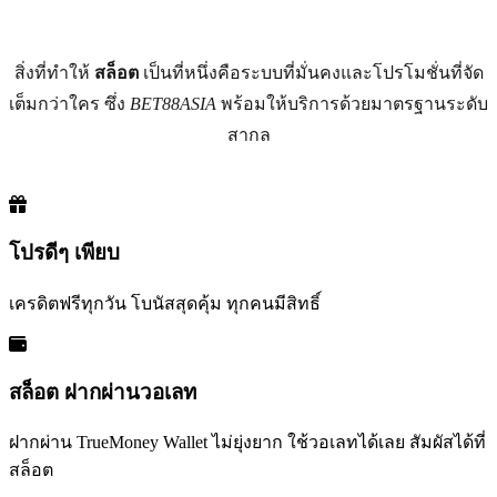
สิ่งที่ทำให้
สล็อต
เป็นที่หนึ่งคือระบบที่มั่นคงและโปรโมชั่นที่จัด
เต็มกว่าใคร ซึ่ง
BET88ASIA
พร้อมให้บริการด้วยมาตรฐานระดับ
สากล
โปรดีๆ เพียบ
เครดิตฟรีทุกวัน โบนัสสุดคุ้ม ทุกคนมีสิทธิ์
สล็อต ฝากผ่านวอเลท
ฝากผ่าน TrueMoney Wallet ไม่ยุ่งยาก ใช้วอเลทได้เลย สัมผัสได้ที่
สล็อต