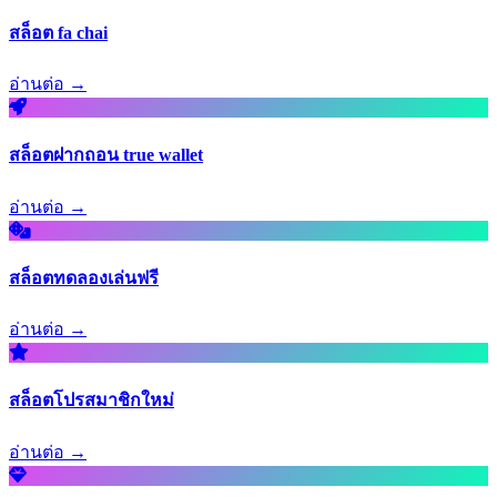
สล็อต fa chai
อ่านต่อ →
สล็อตฝากถอน true wallet
อ่านต่อ →
สล็อตทดลองเล่นฟรี
อ่านต่อ →
สล็อตโปรสมาชิกใหม่
อ่านต่อ →