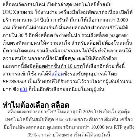
สล็อตนวัตกรรมใหม่ เปิดตัวล่าสุด เทคโนโลยีล้ำสมัย
UI/UXสวยงาม ใช้งานง่าย เครื่องมือใหม่พัฒนาต่อเนื่อง เปิดให้
บริการมานาน 14 ปีแล้ว การันตี มีเกมให้เลือกมากกว่า 3,000
เกม เว็บตรงไม่ผ่านเอเย่นต์ มั่นคงปลอดภัย ฝากถอนอัตโนมัติ
ภายใน 30 วิ อีกทั้งสล็อต fa chaiชั้นนำ รวมถึงสล็อต pragmatic
เว็บตรงที่หลายคนให้ความสนใจ สำหรับสล็อตไม่ต้องโหลดนั้น
มีความโดดเด่น รวมถึง
สล็อตฝากถอนไม่มีขั้นต่ำ
ที่หลายคนให้
ความสนใจ นอกจากนี้ยังมี
สล็อต fa chai
ให้เลือกอีกด้วย
นอกจากนี้ยังมี
สล็อตฝากขั้นต่ำ 10 บาท
ให้เลือกอีกด้วย ทั้งนี้
สามารถเข้าใช้งานได้ที่
สล็อต
ซึ่งรองรับทุกอุปกรณ์ โดย
BET88ASIA
เป็นเว็บตรงที่ได้รับความไว้วางใจจากผู้เล่นจำนวน
มาก ซึ่ง
u31
ก็เป็นอีกตัวเลือกยอดนิยมในหมู่ผู้เล่น
ทำไมต้องเลือก
สล็อต
สล็อตแตกต่างอย่างไร? ใหม่ล่าสุดปี 2026 โปรเปิดเว็บสุดคุ้ม
เทคโนโลยีทันสมัยที่สุด Blockchainยกระดับการเดิมพัน เครื่อง
มือใหม่อัพเดตตลอด ดูแลสมาชิกมากกว่า 10,000 คน RTP สูงถึง
99% จากค่ายโดยตรง เริ่มต้นได้เลยวันนี้