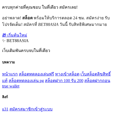
ครบทุกค่ายที่คุณชอบ ในที่เดียว สมัครเลย!
อย่าพลาด!
สล็อต
พร้อมให้บริการตลอด 24 ชม. สมัครง่าย รับ
โปรจัดเต็ม! สมัครที่
BET88ASIA
วันนี้ รับสิทธิพิเศษมากมาย
🎁 เริ่มต้นใหม่
✨ BET88ASIA
เว็บเดิมพันครบจบในที่เดียว
บทความ
หน้าแรก
สล็อตทดลองเล่นฟรี
ทางเข้าสล็อต
เว็บสล็อตลิขสิทธิ์
แท้
สล็อตทดลองเล่น pg
สล็อตฝาก 100 รับ 200
สล็อตฝากถอน
true wallet
ลิงก์
u31
สมัครสมาชิก
เข้าสู่ระบบ