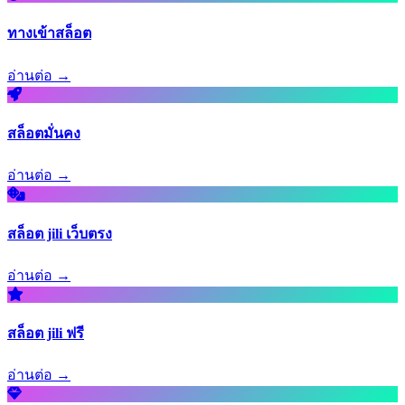
ทางเข้าสล็อต
อ่านต่อ →
สล็อตมั่นคง
อ่านต่อ →
สล็อต jili เว็บตรง
อ่านต่อ →
สล็อต jili ฟรี
อ่านต่อ →