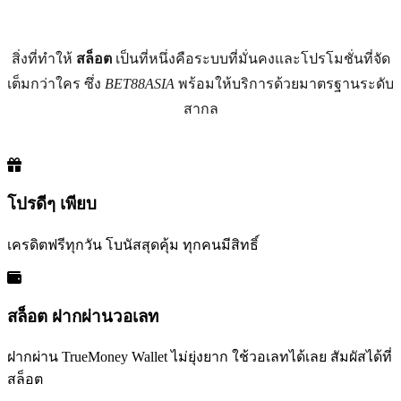
สิ่งที่ทำให้
สล็อต
เป็นที่หนึ่งคือระบบที่มั่นคงและโปรโมชั่นที่จัด
เต็มกว่าใคร ซึ่ง
BET88ASIA
พร้อมให้บริการด้วยมาตรฐานระดับ
สากล
โปรดีๆ เพียบ
เครดิตฟรีทุกวัน โบนัสสุดคุ้ม ทุกคนมีสิทธิ์
สล็อต ฝากผ่านวอเลท
ฝากผ่าน TrueMoney Wallet ไม่ยุ่งยาก ใช้วอเลทได้เลย สัมผัสได้ที่
สล็อต