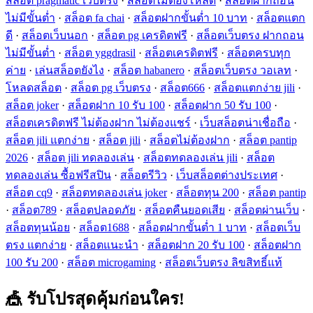
สล็อต pragmatic เว็บตรง
·
สล็อตไม่ต้องโหลด
·
สล็อตฝากถอน
ไม่มีขั้นต่ำ
·
สล็อต fa chai
·
สล็อตฝากขั้นต่ำ 10 บาท
·
สล็อตแตก
ดี
·
สล็อตเว็บนอก
·
สล็อต pg เครดิตฟรี
·
สล็อตเว็บตรง ฝากถอน
ไม่มีขั้นต่ำ
·
สล็อต yggdrasil
·
สล็อตเครดิตฟรี
·
สล็อตครบทุก
ค่าย
·
เล่นสล็อตยังไง
·
สล็อต habanero
·
สล็อตเว็บตรง วอเลท
·
โหลดสล็อต
·
สล็อต pg เว็บตรง
·
สล็อต666
·
สล็อตแตกง่าย jili
·
สล็อต joker
·
สล็อตฝาก 10 รับ 100
·
สล็อตฝาก 50 รับ 100
·
สล็อตเครดิตฟรี ไม่ต้องฝาก ไม่ต้องแชร์
·
เว็บสล็อตน่าเชื่อถือ
·
สล็อต jili แตกง่าย
·
สล็อต jili
·
สล็อตไม่ต้องฝาก
·
สล็อต pantip
2026
·
สล็อต jili ทดลองเล่น
·
สล็อตทดลองเล่น jili
·
สล็อต
ทดลองเล่น ซื้อฟรีสปิน
·
สล็อตรีวิว
·
เว็บสล็อตต่างประเทศ
·
สล็อต cq9
·
สล็อตทดลองเล่น joker
·
สล็อตทุน 200
·
สล็อต pantip
·
สล็อต789
·
สล็อตปลอดภัย
·
สล็อตคืนยอดเสีย
·
สล็อตผ่านเว็บ
·
สล็อตทุนน้อย
·
สล็อต1688
·
สล็อตฝากขั้นต่ำ 1 บาท
·
สล็อตเว็บ
ตรง แตกง่าย
·
สล็อตแนะนำ
·
สล็อตฝาก 20 รับ 100
·
สล็อตฝาก
100 รับ 200
·
สล็อต microgaming
·
สล็อตเว็บตรง ลิขสิทธิ์แท้
🎪 รับโปรสุดคุ้มก่อนใคร!