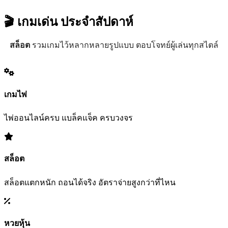
🎬 เกมเด่น
ประจำสัปดาห์
สล็อต
รวมเกมไว้หลากหลายรูปแบบ ตอบโจทย์ผู้เล่นทุกสไตล์
เกมไพ่
ไพ่ออนไลน์ครบ แบล็คแจ็ค ครบวงจร
สล็อต
สล็อตแตกหนัก ถอนได้จริง อัตราจ่ายสูงกว่าที่ไหน
หวยหุ้น