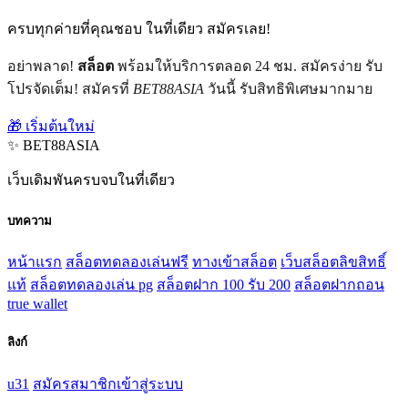
ครบทุกค่ายที่คุณชอบ ในที่เดียว สมัครเลย!
อย่าพลาด!
สล็อต
พร้อมให้บริการตลอด 24 ชม. สมัครง่าย รับ
โปรจัดเต็ม! สมัครที่
BET88ASIA
วันนี้ รับสิทธิพิเศษมากมาย
🎁 เริ่มต้นใหม่
✨ BET88ASIA
เว็บเดิมพันครบจบในที่เดียว
บทความ
หน้าแรก
สล็อตทดลองเล่นฟรี
ทางเข้าสล็อต
เว็บสล็อตลิขสิทธิ์
แท้
สล็อตทดลองเล่น pg
สล็อตฝาก 100 รับ 200
สล็อตฝากถอน
true wallet
ลิงก์
u31
สมัครสมาชิก
เข้าสู่ระบบ