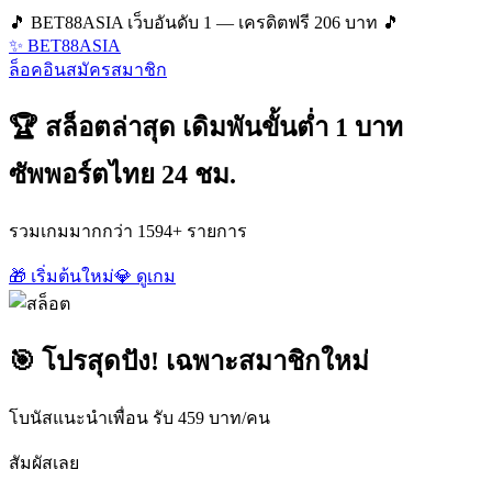
🎵 BET88ASIA เว็บอันดับ 1 — เครดิตฟรี 206 บาท 🎵
✨ BET88ASIA
ล็อคอิน
สมัครสมาชิก
🏆 สล็อตล่าสุด เดิมพันขั้นต่ำ 1 บาท
ซัพพอร์ตไทย 24 ชม.
รวมเกมมากกว่า 1594+ รายการ
🎁 เริ่มต้นใหม่
💎 ดูเกม
🎯 โปรสุดปัง! เฉพาะสมาชิกใหม่
โบนัสแนะนำเพื่อน รับ 459 บาท/คน
สัมผัสเลย