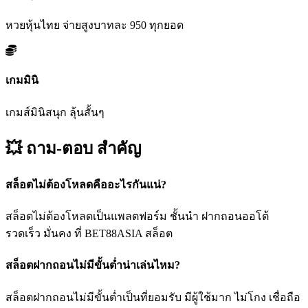
หวยหุ้นไทย จ่ายสูงบาทละ 950 ทุกยอด
เกมมินิ
เกมส์มินิสนุก ลุ้นสั้นๆ
💥 ถาม-ตอบ
สำคัญ
สล็อตไม่ต้องโหลดคืออะไรกันแน่?
สล็อตไม่ต้องโหลดเป็นแพลตฟอร์ม ชั้นนำ ฝากถอนออโต้
รวดเร็ว มั่นคง ที่ BET88ASIA สล็อต
สล็อตฝากถอนไม่มีขั้นต่ำน่าเล่นไหม?
สล็อตฝากถอนไม่มีขั้นต่ำเป็นที่ยอมรับ มีผู้ใช้มาก ไม่โกง เชื่อถือ