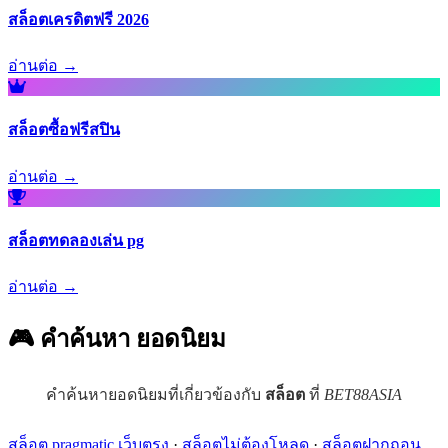
สล็อตเครดิตฟรี 2026
อ่านต่อ →
สล็อตซื้อฟรีสปิน
อ่านต่อ →
สล็อตทดลองเล่น pg
อ่านต่อ →
🎮 คำค้นหา
ยอดนิยม
คำค้นหายอดนิยมที่เกี่ยวข้องกับ
สล็อต
ที่
BET88ASIA
สล็อต pragmatic เว็บตรง
·
สล็อตไม่ต้องโหลด
·
สล็อตฝากถอน