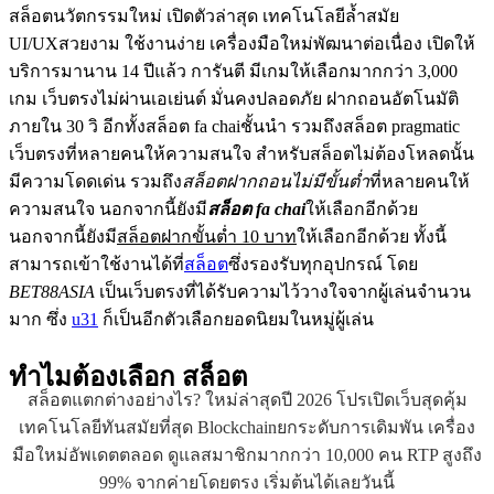
สล็อตนวัตกรรมใหม่ เปิดตัวล่าสุด เทคโนโลยีล้ำสมัย
UI/UXสวยงาม ใช้งานง่าย เครื่องมือใหม่พัฒนาต่อเนื่อง เปิดให้
บริการมานาน 14 ปีแล้ว การันตี มีเกมให้เลือกมากกว่า 3,000
เกม เว็บตรงไม่ผ่านเอเย่นต์ มั่นคงปลอดภัย ฝากถอนอัตโนมัติ
ภายใน 30 วิ อีกทั้งสล็อต fa chaiชั้นนำ รวมถึงสล็อต pragmatic
เว็บตรงที่หลายคนให้ความสนใจ สำหรับสล็อตไม่ต้องโหลดนั้น
มีความโดดเด่น รวมถึง
สล็อตฝากถอนไม่มีขั้นต่ำ
ที่หลายคนให้
ความสนใจ นอกจากนี้ยังมี
สล็อต fa chai
ให้เลือกอีกด้วย
นอกจากนี้ยังมี
สล็อตฝากขั้นต่ำ 10 บาท
ให้เลือกอีกด้วย ทั้งนี้
สามารถเข้าใช้งานได้ที่
สล็อต
ซึ่งรองรับทุกอุปกรณ์ โดย
BET88ASIA
เป็นเว็บตรงที่ได้รับความไว้วางใจจากผู้เล่นจำนวน
มาก ซึ่ง
u31
ก็เป็นอีกตัวเลือกยอดนิยมในหมู่ผู้เล่น
ทำไมต้องเลือก
สล็อต
สล็อตแตกต่างอย่างไร? ใหม่ล่าสุดปี 2026 โปรเปิดเว็บสุดคุ้ม
เทคโนโลยีทันสมัยที่สุด Blockchainยกระดับการเดิมพัน เครื่อง
มือใหม่อัพเดตตลอด ดูแลสมาชิกมากกว่า 10,000 คน RTP สูงถึง
99% จากค่ายโดยตรง เริ่มต้นได้เลยวันนี้