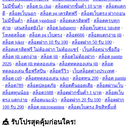
ไม่มีขั้นต่ำ
·
สล็อต fa chai
·
สล็อตฝากขั้นต่ำ 10 บาท
·
สล็อตแตก
ดี
·
สล็อตเว็บนอก
·
สล็อต pg เครดิตฟรี
·
สล็อตเว็บตรง ฝากถอน
ไม่มีขั้นต่ำ
·
สล็อต yggdrasil
·
สล็อตเครดิตฟรี
·
สล็อตครบทุก
ค่าย
·
เล่นสล็อตยังไง
·
สล็อต habanero
·
สล็อตเว็บตรง วอเลท
·
โหลดสล็อต
·
สล็อต pg เว็บตรง
·
สล็อต666
·
สล็อตแตกง่าย jili
·
สล็อต joker
·
สล็อตฝาก 10 รับ 100
·
สล็อตฝาก 50 รับ 100
·
สล็อตเครดิตฟรี ไม่ต้องฝาก ไม่ต้องแชร์
·
เว็บสล็อตน่าเชื่อถือ
·
สล็อต jili แตกง่าย
·
สล็อต jili
·
สล็อตไม่ต้องฝาก
·
สล็อต pantip
2026
·
สล็อต jili ทดลองเล่น
·
สล็อตทดลองเล่น jili
·
สล็อต
ทดลองเล่น ซื้อฟรีสปิน
·
สล็อตรีวิว
·
เว็บสล็อตต่างประเทศ
·
สล็อต cq9
·
สล็อตทดลองเล่น joker
·
สล็อตทุน 200
·
สล็อต pantip
·
สล็อต789
·
สล็อตปลอดภัย
·
สล็อตคืนยอดเสีย
·
สล็อตผ่านเว็บ
·
สล็อตทุนน้อย
·
สล็อต1688
·
สล็อตฝากขั้นต่ำ 1 บาท
·
สล็อตเว็บ
ตรง แตกง่าย
·
สล็อตแนะนำ
·
สล็อตฝาก 20 รับ 100
·
สล็อตฝาก
100 รับ 200
·
สล็อต microgaming
·
สล็อตเว็บตรง ลิขสิทธิ์แท้
🎪 รับโปรสุดคุ้มก่อนใคร!