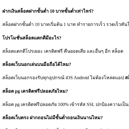
ฝากเงินสล็อตฝากขั้นต่ำ 10 บาทขั้นต่ำเท่าไหร่?
สล็อตฝากขั้นต่ำ 10 บาทเริ่มต้น 1 บาท ทำรายการเร็ว รวดเร็วทั
โปรโมชั่นสล็อตแตกดีมีอะไร?
สล็อตแตกดีโปรเยอะ เครดิตฟรี คืนยอดเสีย และอื่นๆ อีก สล็อต
สล็อตเว็บนอกเล่นบนมือถือได้ไหม?
สล็อตเว็บนอกรองรับทุกอุปกรณ์ iOS Android ไม่ต้องโหลดแอป
ส
สล็อต pg เครดิตฟรีปลอดภัยไหม?
สล็อต pg เครดิตฟรีปลอดภัย 100% เข้ารหัส SSL ปกป้องความเป็น
สล็อตเว็บตรง ฝากถอนไม่มีขั้นต่ำถอนเงินนานไหม?