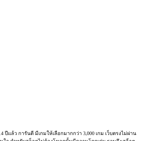
ปีแล้ว การันตี มีเกมให้เลือกมากกว่า 3,000 เกม เว็บตรงไม่ผ่าน