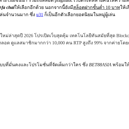
็อต fa chaiชั้นนำ รวมถึงสล็อต pragmatic เว็บตรงที่หลายคนให้คว
 fa chai
ให้เลือกอีกด้วย นอกจากนี้ยังมี
สล็อตฝากขั้นต่ำ 10 บาท
ให้เ
้เล่นจำนวนมาก ซึ่ง
u31
ก็เป็นอีกตัวเลือกยอดนิยมในหมู่ผู้เล่น
หม่ล่าสุดปี 2026 โปรเปิดเว็บสุดคุ้ม เทคโนโลยีทันสมัยที่สุด Bloc
ตลอด ดูแลสมาชิกมากกว่า 10,000 คน RTP สูงถึง 99% จากค่ายโดยตรง
ะบบที่มั่นคงและโปรโมชั่นที่จัดเต็มกว่าใคร ซึ่ง
BET88ASIA
พร้อมให