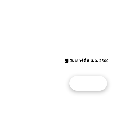
วันเสาร์ที่ 8 ส.ค. 2569
รับโปรนี้