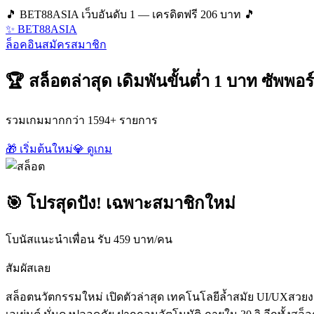
🎵 BET88ASIA เว็บอันดับ 1 — เครดิตฟรี 206 บาท 🎵
✨ BET88ASIA
ล็อคอิน
สมัครสมาชิก
🏆 สล็อตล่าสุด เดิมพันขั้นต่ำ 1 บาท ซัพพอ
รวมเกมมากกว่า 1594+ รายการ
🎁 เริ่มต้นใหม่
💎 ดูเกม
🎯 โปรสุดปัง! เฉพาะสมาชิกใหม่
โบนัสแนะนำเพื่อน รับ 459 บาท/คน
สัมผัสเลย
สล็อตนวัตกรรมใหม่ เปิดตัวล่าสุด เทคโนโลยีล้ำสมัย UI/UXสวยงาม