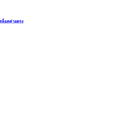
สล็อตค่ายตรง