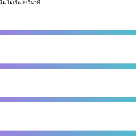
 ไม่เกิน 30 วินาที