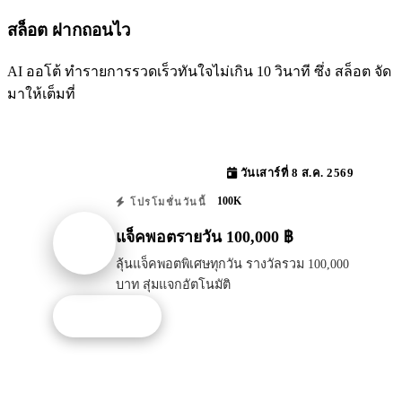
สล็อต ฝากถอนไว
AI ออโต้ ทำรายการรวดเร็วทันใจไม่เกิน 10 วินาที ซึ่ง สล็อต จัด
มาให้เต็มที่
วันเสาร์ที่ 8 ส.ค. 2569
100K
โปรโมชั่นวันนี้
แจ็คพอตรายวัน 100,000 ฿
ลุ้นแจ็คพอตพิเศษทุกวัน รางวัลรวม 100,000
บาท สุ่มแจกอัตโนมัติ
รับโปรนี้