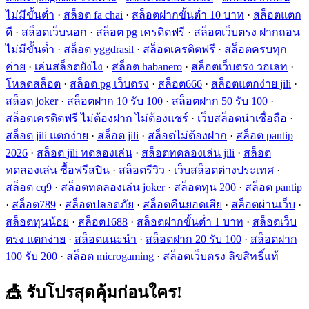
ไม่มีขั้นต่ำ
·
สล็อต fa chai
·
สล็อตฝากขั้นต่ำ 10 บาท
·
สล็อตแตก
ดี
·
สล็อตเว็บนอก
·
สล็อต pg เครดิตฟรี
·
สล็อตเว็บตรง ฝากถอน
ไม่มีขั้นต่ำ
·
สล็อต yggdrasil
·
สล็อตเครดิตฟรี
·
สล็อตครบทุก
ค่าย
·
เล่นสล็อตยังไง
·
สล็อต habanero
·
สล็อตเว็บตรง วอเลท
·
โหลดสล็อต
·
สล็อต pg เว็บตรง
·
สล็อต666
·
สล็อตแตกง่าย jili
·
สล็อต joker
·
สล็อตฝาก 10 รับ 100
·
สล็อตฝาก 50 รับ 100
·
สล็อตเครดิตฟรี ไม่ต้องฝาก ไม่ต้องแชร์
·
เว็บสล็อตน่าเชื่อถือ
·
สล็อต jili แตกง่าย
·
สล็อต jili
·
สล็อตไม่ต้องฝาก
·
สล็อต pantip
2026
·
สล็อต jili ทดลองเล่น
·
สล็อตทดลองเล่น jili
·
สล็อต
ทดลองเล่น ซื้อฟรีสปิน
·
สล็อตรีวิว
·
เว็บสล็อตต่างประเทศ
·
สล็อต cq9
·
สล็อตทดลองเล่น joker
·
สล็อตทุน 200
·
สล็อต pantip
·
สล็อต789
·
สล็อตปลอดภัย
·
สล็อตคืนยอดเสีย
·
สล็อตผ่านเว็บ
·
สล็อตทุนน้อย
·
สล็อต1688
·
สล็อตฝากขั้นต่ำ 1 บาท
·
สล็อตเว็บ
ตรง แตกง่าย
·
สล็อตแนะนำ
·
สล็อตฝาก 20 รับ 100
·
สล็อตฝาก
100 รับ 200
·
สล็อต microgaming
·
สล็อตเว็บตรง ลิขสิทธิ์แท้
🎪 รับโปรสุดคุ้มก่อนใคร!