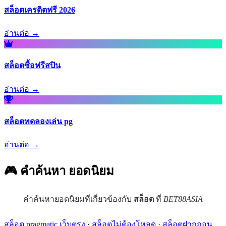
สล็อตเครดิตฟรี 2026
อ่านต่อ →
สล็อตซื้อฟรีสปิน
อ่านต่อ →
สล็อตทดลองเล่น pg
อ่านต่อ →
🎮 คำค้นหา
ยอดนิยม
คำค้นหายอดนิยมที่เกี่ยวข้องกับ
สล็อต
ที่
BET88ASIA
สล็อต pragmatic เว็บตรง
·
สล็อตไม่ต้องโหลด
·
สล็อตฝากถอน