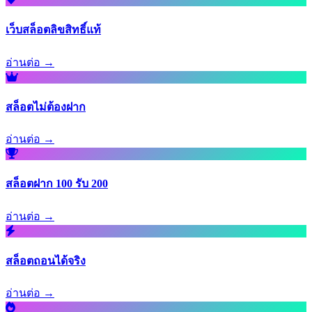
เว็บสล็อตลิขสิทธิ์แท้
อ่านต่อ →
สล็อตไม่ต้องฝาก
อ่านต่อ →
สล็อตฝาก 100 รับ 200
อ่านต่อ →
สล็อตถอนได้จริง
อ่านต่อ →