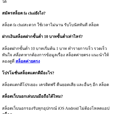
ได้
สมัครสล็อต fa chaiยังไง?
สล็อต fa chaiสะดวก ใช้เวลาไม่นาน รับโบนัสทันที สล็อต
ฝากเงินสล็อตฝากขั้นต่ำ 10 บาทขั้นต่ำเท่าไหร่?
สล็อตฝากขั้นต่ำ 10 บาทเริ่มต้น 1 บาท ทำรายการเร็ว รวดเร็ว
ทันใจ
สล็อต
หากต้องการข้อมูลเรื่อง สล็อตค่ายตรง แนะนำให้
ลองดูที่
สล็อตค่ายตรง
โปรโมชั่นสล็อตแตกดีมีอะไร?
สล็อตแตกดีโปรเยอะ เครดิตฟรี คืนยอดเสีย และอื่นๆ อีก สล็อต
สล็อตเว็บนอกเล่นบนมือถือได้ไหม?
สล็อตเว็บนอกรองรับทุกอุปกรณ์ iOS Android ไม่ต้องโหลดแอป