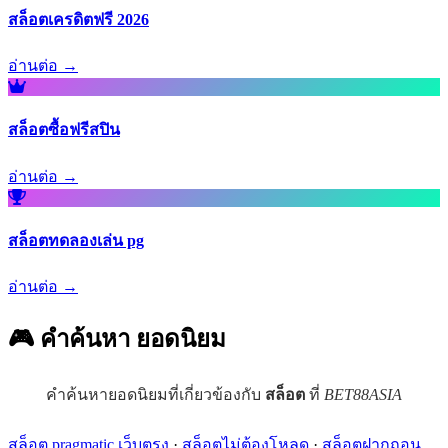
สล็อตเครดิตฟรี 2026
อ่านต่อ →
สล็อตซื้อฟรีสปิน
อ่านต่อ →
สล็อตทดลองเล่น pg
อ่านต่อ →
🎮 คำค้นหา
ยอดนิยม
คำค้นหายอดนิยมที่เกี่ยวข้องกับ
สล็อต
ที่
BET88ASIA
สล็อต pragmatic เว็บตรง
·
สล็อตไม่ต้องโหลด
·
สล็อตฝากถอน