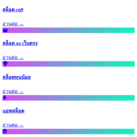
สล็อต cq9
อ่านต่อ →
สล็อต xo เว็บตรง
อ่านต่อ →
สล็อตทุนน้อย
อ่านต่อ →
แอพสล็อต
อ่านต่อ →