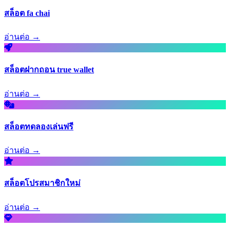
สล็อต fa chai
อ่านต่อ →
สล็อตฝากถอน true wallet
อ่านต่อ →
สล็อตทดลองเล่นฟรี
อ่านต่อ →
สล็อตโปรสมาชิกใหม่
อ่านต่อ →