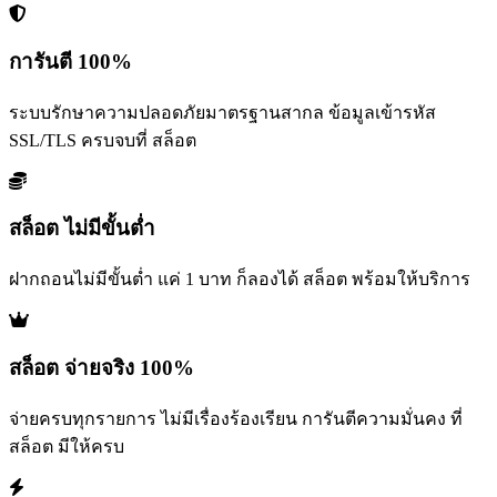
การันตี 100%
ระบบรักษาความปลอดภัยมาตรฐานสากล ข้อมูลเข้ารหัส
SSL/TLS ครบจบที่ สล็อต
สล็อต ไม่มีขั้นต่ำ
ฝากถอนไม่มีขั้นต่ำ แค่ 1 บาท ก็ลองได้ สล็อต พร้อมให้บริการ
สล็อต จ่ายจริง 100%
จ่ายครบทุกรายการ ไม่มีเรื่องร้องเรียน การันตีความมั่นคง ที่
สล็อต มีให้ครบ