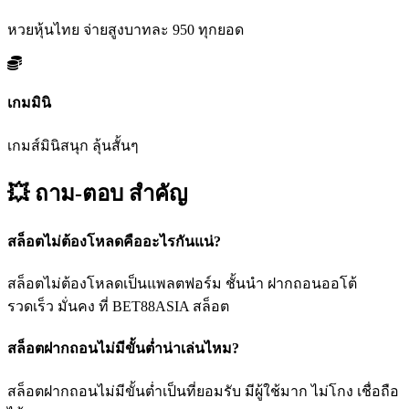
หวยหุ้นไทย จ่ายสูงบาทละ 950 ทุกยอด
เกมมินิ
เกมส์มินิสนุก ลุ้นสั้นๆ
💥 ถาม-ตอบ
สำคัญ
สล็อตไม่ต้องโหลดคืออะไรกันแน่?
สล็อตไม่ต้องโหลดเป็นแพลตฟอร์ม ชั้นนำ ฝากถอนออโต้
รวดเร็ว มั่นคง ที่ BET88ASIA สล็อต
สล็อตฝากถอนไม่มีขั้นต่ำน่าเล่นไหม?
สล็อตฝากถอนไม่มีขั้นต่ำเป็นที่ยอมรับ มีผู้ใช้มาก ไม่โกง เชื่อถือ