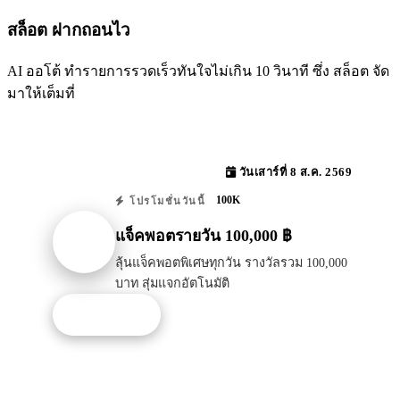
สล็อต ฝากถอนไว
AI ออโต้ ทำรายการรวดเร็วทันใจไม่เกิน 10 วินาที ซึ่ง สล็อต จัด
มาให้เต็มที่
วันเสาร์ที่ 8 ส.ค. 2569
100K
โปรโมชั่นวันนี้
แจ็คพอตรายวัน 100,000 ฿
ลุ้นแจ็คพอตพิเศษทุกวัน รางวัลรวม 100,000
บาท สุ่มแจกอัตโนมัติ
รับโปรนี้