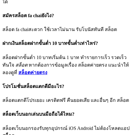
ได้
สมัครสล็อต fa chaiยังไง?
สล็อต fa chaiสะดวก ใช้เวลาไม่นาน รับโบนัสทันที สล็อต
ฝากเงินสล็อตฝากขั้นต่ำ 10 บาทขั้นต่ำเท่าไหร่?
สล็อตฝากขั้นต่ำ 10 บาทเริ่มต้น 1 บาท ทำรายการเร็ว รวดเร็ว
ทันใจ
สล็อต
หากต้องการข้อมูลเรื่อง สล็อตค่ายตรง แนะนำให้
ลองดูที่
สล็อตค่ายตรง
โปรโมชั่นสล็อตแตกดีมีอะไร?
สล็อตแตกดีโปรเยอะ เครดิตฟรี คืนยอดเสีย และอื่นๆ อีก สล็อต
สล็อตเว็บนอกเล่นบนมือถือได้ไหม?
สล็อตเว็บนอกรองรับทุกอุปกรณ์ iOS Android ไม่ต้องโหลดแอป