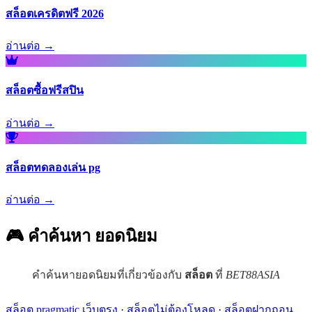
สล็อตเครดิตฟรี 2026
อ่านต่อ →
สล็อตซื้อฟรีสปิน
อ่านต่อ →
สล็อตทดลองเล่น pg
อ่านต่อ →
🎮 คำค้นหา
ยอดนิยม
คำค้นหายอดนิยมที่เกี่ยวข้องกับ
สล็อต
ที่
BET88ASIA
สล็อต pragmatic เว็บตรง
·
สล็อตไม่ต้องโหลด
·
สล็อตฝากถอน