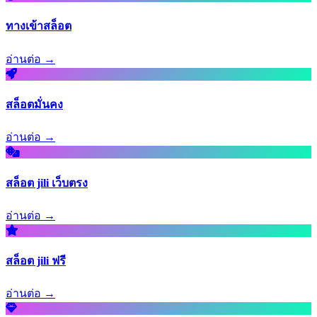
ทางเข้าสล็อต
อ่านต่อ →
สล็อตมั่นคง
อ่านต่อ →
สล็อต jili เว็บตรง
อ่านต่อ →
สล็อต jili ฟรี
อ่านต่อ →