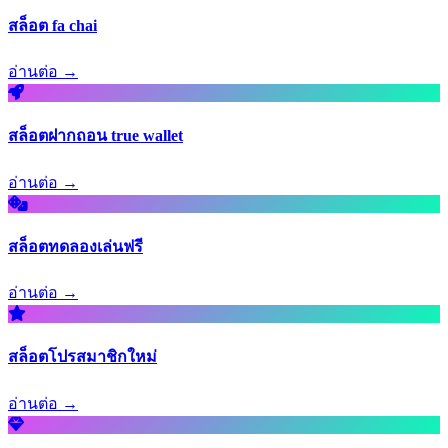
สล็อต fa chai
อ่านต่อ →
สล็อตฝากถอน true wallet
อ่านต่อ →
สล็อตทดลองเล่นฟรี
อ่านต่อ →
สล็อตโปรสมาชิกใหม่
อ่านต่อ →