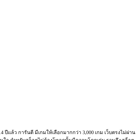
ปีแล้ว การันตี มีเกมให้เลือกมากกว่า 3,000 เกม เว็บตรงไม่ผ่าน