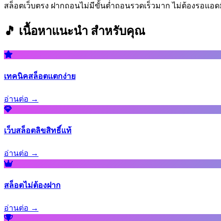
สล็อตเว็บตรง ฝากถอนไม่มีขั้นต่ำถอนรวดเร็วมาก ไม่ต้องรอแอดมิน
🎵 เนื้อหาแนะนำ
สำหรับคุณ
เทคนิคสล็อตแตกง่าย
อ่านต่อ →
เว็บสล็อตลิขสิทธิ์แท้
อ่านต่อ →
สล็อตไม่ต้องฝาก
อ่านต่อ →