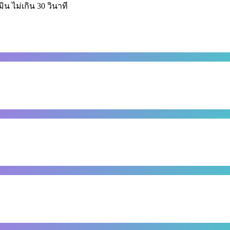
 ไม่เกิน 30 วินาที