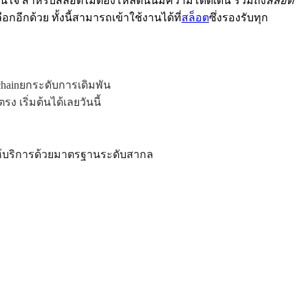
ามสนใจ สำหรับสล็อตไม่ต้องโหลดนั้นมีความโดดเด่น รวมถึง
สล็อต
ลือกอีกด้วย ทั้งนี้สามารถเข้าใช้งานได้ที่
สล็อต
ซึ่งรองรับทุก
kchainยกระดับการเดิมพัน
 เริ่มต้นได้เลยวันนี้
้บริการด้วยมาตรฐานระดับสากล