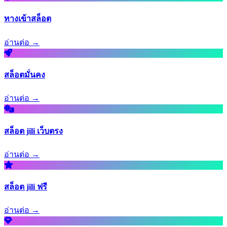
ทางเข้าสล็อต
อ่านต่อ →
สล็อตมั่นคง
อ่านต่อ →
สล็อต jili เว็บตรง
อ่านต่อ →
สล็อต jili ฟรี
อ่านต่อ →