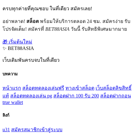
ครบทุกค่ายที่คุณชอบ ในที่เดียว สมัครเลย!
อย่าพลาด!
สล็อต
พร้อมให้บริการตลอด 24 ชม. สมัครง่าย รับ
โปรจัดเต็ม! สมัครที่
BET88ASIA
วันนี้ รับสิทธิพิเศษมากมาย
🎁 เริ่มต้นใหม่
✨ BET88ASIA
เว็บเดิมพันครบจบในที่เดียว
บทความ
หน้าแรก
สล็อตทดลองเล่นฟรี
ทางเข้าสล็อต
เว็บสล็อตลิขสิทธิ์
แท้
สล็อตทดลองเล่น pg
สล็อตฝาก 100 รับ 200
สล็อตฝากถอน
true wallet
ลิงก์
u31
สมัครสมาชิก
เข้าสู่ระบบ