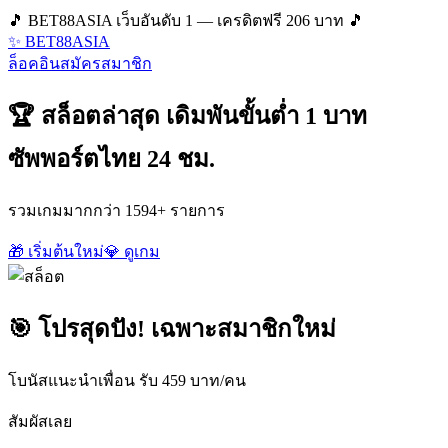
🎵 BET88ASIA เว็บอันดับ 1 — เครดิตฟรี 206 บาท 🎵
✨ BET88ASIA
ล็อคอิน
สมัครสมาชิก
🏆 สล็อตล่าสุด เดิมพันขั้นต่ำ 1 บาท
ซัพพอร์ตไทย 24 ชม.
รวมเกมมากกว่า 1594+ รายการ
🎁 เริ่มต้นใหม่
💎 ดูเกม
🎯 โปรสุดปัง! เฉพาะสมาชิกใหม่
โบนัสแนะนำเพื่อน รับ 459 บาท/คน
สัมผัสเลย