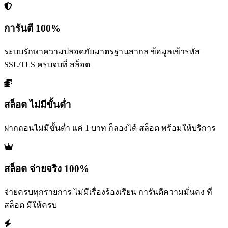
การันตี 100%
ระบบรักษาความปลอดภัยมาตรฐานสากล ข้อมูลเข้ารหัส
SSL/TLS ครบจบที่ สล็อต
สล็อต ไม่มีขั้นต่ำ
ฝากถอนไม่มีขั้นต่ำ แค่ 1 บาท ก็ลองได้ สล็อต พร้อมให้บริการ
สล็อต จ่ายจริง 100%
จ่ายครบทุกรายการ ไม่มีเรื่องร้องเรียน การันตีความมั่นคง ที่
สล็อต มีให้ครบ