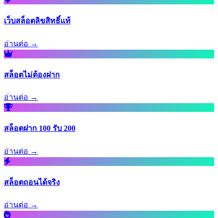
เว็บสล็อตลิขสิทธิ์แท้
อ่านต่อ →
สล็อตไม่ต้องฝาก
อ่านต่อ →
สล็อตฝาก 100 รับ 200
อ่านต่อ →
สล็อตถอนได้จริง
อ่านต่อ →