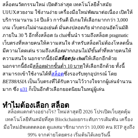
สล็อตนวัตกรรมใหม่ เปิดตัวล่าสุด เทคโนโลยีล้ำสมัย
UI/UXสวยงาม ใช้งานง่าย เครื่องมือใหม่พัฒนาต่อเนื่อง เปิดให้
บริการมานาน 14 ปีแล้ว การันตี มีเกมให้เลือกมากกว่า 3,000
เกม เว็บตรงไม่ผ่านเอเย่นต์ มั่นคงปลอดภัย ฝากถอนอัตโนมัติ
ภายใน 30 วิ อีกทั้งสล็อต fa chaiชั้นนำ รวมถึงสล็อต pragmatic
เว็บตรงที่หลายคนให้ความสนใจ สำหรับสล็อตไม่ต้องโหลดนั้น
มีความโดดเด่น รวมถึง
สล็อตฝากถอนไม่มีขั้นต่ำ
ที่หลายคนให้
ความสนใจ นอกจากนี้ยังมี
สล็อต fa chai
ให้เลือกอีกด้วย
นอกจากนี้ยังมี
สล็อตฝากขั้นต่ำ 10 บาท
ให้เลือกอีกด้วย ทั้งนี้
สามารถเข้าใช้งานได้ที่
สล็อต
ซึ่งรองรับทุกอุปกรณ์ โดย
BET88ASIA
เป็นเว็บตรงที่ได้รับความไว้วางใจจากผู้เล่นจำนวน
มาก ซึ่ง
u31
ก็เป็นอีกตัวเลือกยอดนิยมในหมู่ผู้เล่น
ทำไมต้องเลือก
สล็อต
สล็อตแตกต่างอย่างไร? ใหม่ล่าสุดปี 2026 โปรเปิดเว็บสุดคุ้ม
เทคโนโลยีทันสมัยที่สุด Blockchainยกระดับการเดิมพัน เครื่อง
มือใหม่อัพเดตตลอด ดูแลสมาชิกมากกว่า 10,000 คน RTP สูงถึง
99% จากค่ายโดยตรง เริ่มต้นได้เลยวันนี้