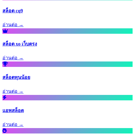
สล็อต cq9
อ่านต่อ →
สล็อต xo เว็บตรง
อ่านต่อ →
สล็อตทุนน้อย
อ่านต่อ →
แอพสล็อต
อ่านต่อ →