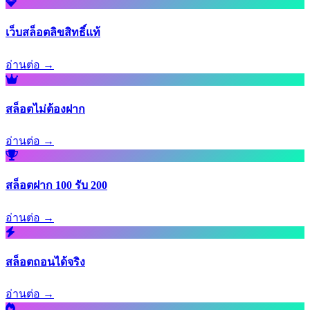
เว็บสล็อตลิขสิทธิ์แท้
อ่านต่อ →
สล็อตไม่ต้องฝาก
อ่านต่อ →
สล็อตฝาก 100 รับ 200
อ่านต่อ →
สล็อตถอนได้จริง
อ่านต่อ →