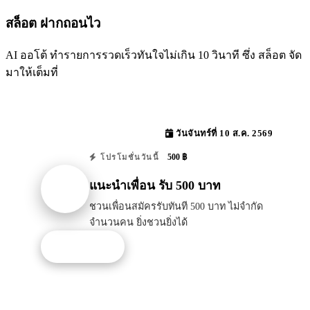
สล็อต ฝากถอนไว
AI ออโต้ ทำรายการรวดเร็วทันใจไม่เกิน 10 วินาที ซึ่ง สล็อต จัด
มาให้เต็มที่
วันจันทร์ที่ 10 ส.ค. 2569
500 ฿
โปรโมชั่นวันนี้
แนะนำเพื่อน รับ 500 บาท
ชวนเพื่อนสมัครรับทันที 500 บาท ไม่จำกัด
จำนวนคน ยิ่งชวนยิ่งได้
รับโปรนี้