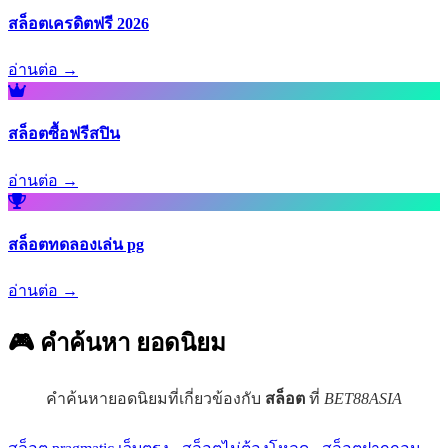
สล็อตเครดิตฟรี 2026
อ่านต่อ →
สล็อตซื้อฟรีสปิน
อ่านต่อ →
สล็อตทดลองเล่น pg
อ่านต่อ →
🎮 คำค้นหา
ยอดนิยม
คำค้นหายอดนิยมที่เกี่ยวข้องกับ
สล็อต
ที่
BET88ASIA