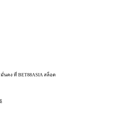
มั่นคง ที่ BET88ASIA สล็อต
ด้