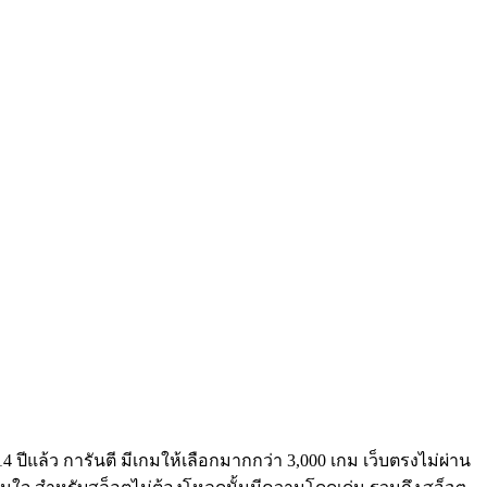
ปีแล้ว การันตี มีเกมให้เลือกมากกว่า 3,000 เกม เว็บตรงไม่ผ่าน