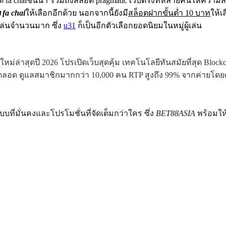
็อต fa chaiชั้นนำ รวมถึงสล็อต pragmatic เว็บตรงที่หลายคนให้คว
 fa chai
ให้เลือกอีกด้วย นอกจากนี้ยังมี
สล็อตฝากขั้นต่ำ 10 บาท
ให้เ
้เล่นจำนวนมาก ซึ่ง
u31
ก็เป็นอีกตัวเลือกยอดนิยมในหมู่ผู้เล่น
หม่ล่าสุดปี 2026 โปรเปิดเว็บสุดคุ้ม เทคโนโลยีทันสมัยที่สุด Bloc
ตลอด ดูแลสมาชิกมากกว่า 10,000 คน RTP สูงถึง 99% จากค่ายโดยตรง
ะบบที่มั่นคงและโปรโมชั่นที่จัดเต็มกว่าใคร ซึ่ง
BET88ASIA
พร้อมให