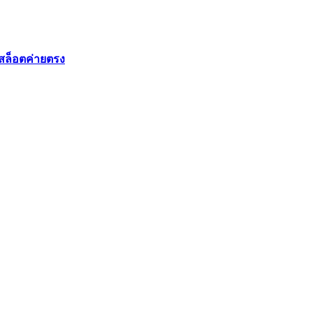
สล็อตค่ายตรง