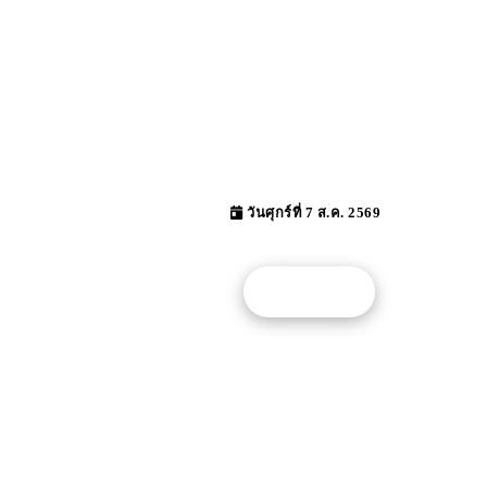
วันศุกร์ที่ 7 ส.ค. 2569
รับโปรนี้