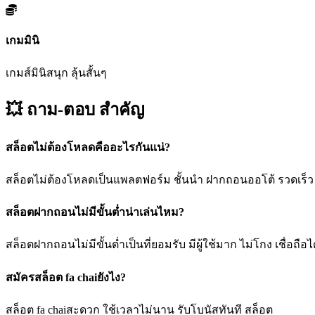
เกมมินิ
เกมส์มินิสนุก ลุ้นสั้นๆ
💥 ถาม-ตอบ
สำคัญ
สล็อตไม่ต้องโหลดคืออะไรกันแน่?
สล็อตไม่ต้องโหลดเป็นแพลตฟอร์ม ชั้นนำ ฝากถอนออโต้ รวดเร็ว 
สล็อตฝากถอนไม่มีขั้นต่ำน่าเล่นไหม?
สล็อตฝากถอนไม่มีขั้นต่ำเป็นที่ยอมรับ มีผู้ใช้มาก ไม่โกง เชื่อถือไ
สมัครสล็อต fa chaiยังไง?
สล็อต fa chaiสะดวก ใช้เวลาไม่นาน รับโบนัสทันที สล็อต