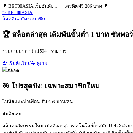
🎵 BET88ASIA เว็บอันดับ 1 — เครดิตฟรี 206 บาท 🎵
✨ BET88ASIA
ล็อคอิน
สมัครสมาชิก
🏆 สล็อตล่าสุด เดิมพันขั้นต่ำ 1 บาท ซัพพอ
รวมเกมมากกว่า 1594+ รายการ
🎁 เริ่มต้นใหม่
💎 ดูเกม
🎯 โปรสุดปัง! เฉพาะสมาชิกใหม่
โบนัสแนะนำเพื่อน รับ 459 บาท/คน
สัมผัสเลย
สล็อตนวัตกรรมใหม่ เปิดตัวล่าสุด เทคโนโลยีล้ำสมัย UI/UXสวยงาม