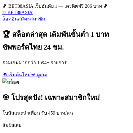
🎵 BET88ASIA เว็บอันดับ 1 — เครดิตฟรี 206 บาท 🎵
✨ BET88ASIA
ล็อคอิน
สมัครสมาชิก
🏆 สล็อตล่าสุด เดิมพันขั้นต่ำ 1 บาท
ซัพพอร์ตไทย 24 ชม.
รวมเกมมากกว่า 1594+ รายการ
🎁 เริ่มต้นใหม่
💎 ดูเกม
🎯 โปรสุดปัง! เฉพาะสมาชิกใหม่
โบนัสแนะนำเพื่อน รับ 459 บาท/คน
สัมผัสเลย