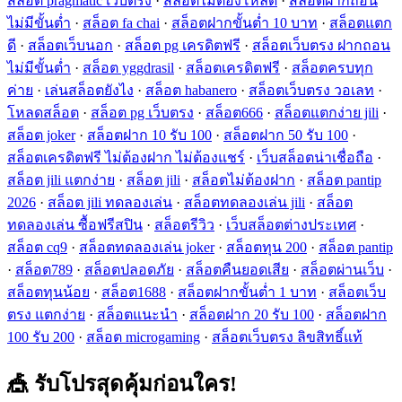
สล็อต pragmatic เว็บตรง
·
สล็อตไม่ต้องโหลด
·
สล็อตฝากถอน
ไม่มีขั้นต่ำ
·
สล็อต fa chai
·
สล็อตฝากขั้นต่ำ 10 บาท
·
สล็อตแตก
ดี
·
สล็อตเว็บนอก
·
สล็อต pg เครดิตฟรี
·
สล็อตเว็บตรง ฝากถอน
ไม่มีขั้นต่ำ
·
สล็อต yggdrasil
·
สล็อตเครดิตฟรี
·
สล็อตครบทุก
ค่าย
·
เล่นสล็อตยังไง
·
สล็อต habanero
·
สล็อตเว็บตรง วอเลท
·
โหลดสล็อต
·
สล็อต pg เว็บตรง
·
สล็อต666
·
สล็อตแตกง่าย jili
·
สล็อต joker
·
สล็อตฝาก 10 รับ 100
·
สล็อตฝาก 50 รับ 100
·
สล็อตเครดิตฟรี ไม่ต้องฝาก ไม่ต้องแชร์
·
เว็บสล็อตน่าเชื่อถือ
·
สล็อต jili แตกง่าย
·
สล็อต jili
·
สล็อตไม่ต้องฝาก
·
สล็อต pantip
2026
·
สล็อต jili ทดลองเล่น
·
สล็อตทดลองเล่น jili
·
สล็อต
ทดลองเล่น ซื้อฟรีสปิน
·
สล็อตรีวิว
·
เว็บสล็อตต่างประเทศ
·
สล็อต cq9
·
สล็อตทดลองเล่น joker
·
สล็อตทุน 200
·
สล็อต pantip
·
สล็อต789
·
สล็อตปลอดภัย
·
สล็อตคืนยอดเสีย
·
สล็อตผ่านเว็บ
·
สล็อตทุนน้อย
·
สล็อต1688
·
สล็อตฝากขั้นต่ำ 1 บาท
·
สล็อตเว็บ
ตรง แตกง่าย
·
สล็อตแนะนำ
·
สล็อตฝาก 20 รับ 100
·
สล็อตฝาก
100 รับ 200
·
สล็อต microgaming
·
สล็อตเว็บตรง ลิขสิทธิ์แท้
🎪 รับโปรสุดคุ้มก่อนใคร!