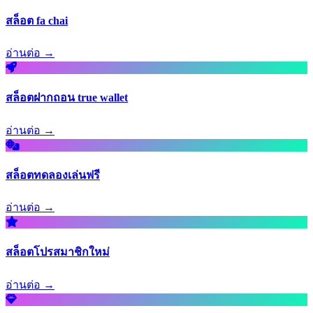
สล็อต fa chai
อ่านต่อ →
สล็อตฝากถอน true wallet
อ่านต่อ →
สล็อตทดลองเล่นฟรี
อ่านต่อ →
สล็อตโปรสมาชิกใหม่
อ่านต่อ →