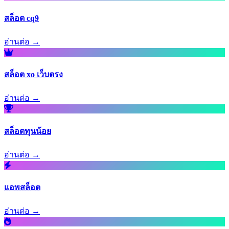
สล็อต cq9
อ่านต่อ →
สล็อต xo เว็บตรง
อ่านต่อ →
สล็อตทุนน้อย
อ่านต่อ →
แอพสล็อต
อ่านต่อ →