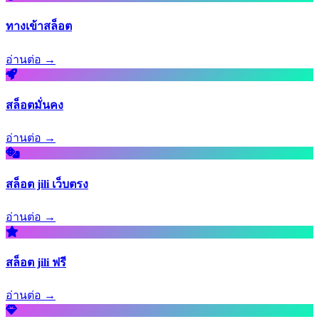
ทางเข้าสล็อต
อ่านต่อ →
สล็อตมั่นคง
อ่านต่อ →
สล็อต jili เว็บตรง
อ่านต่อ →
สล็อต jili ฟรี
อ่านต่อ →