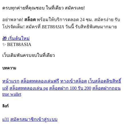
ครบทุกค่ายที่คุณชอบ ในที่เดียว สมัครเลย!
อย่าพลาด!
สล็อต
พร้อมให้บริการตลอด 24 ชม. สมัครง่าย รับ
โปรจัดเต็ม! สมัครที่
BET88ASIA
วันนี้ รับสิทธิพิเศษมากมาย
🎁 เริ่มต้นใหม่
✨ BET88ASIA
เว็บเดิมพันครบจบในที่เดียว
บทความ
หน้าแรก
สล็อตทดลองเล่นฟรี
ทางเข้าสล็อต
เว็บสล็อตลิขสิทธิ์
แท้
สล็อตทดลองเล่น pg
สล็อตฝาก 100 รับ 200
สล็อตฝากถอน
true wallet
ลิงก์
u31
สมัครสมาชิก
เข้าสู่ระบบ