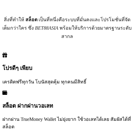
สิ่งที่ทำให้
สล็อต
เป็นที่หนึ่งคือระบบที่มั่นคงและโปรโมชั่นที่จัด
เต็มกว่าใคร ซึ่ง
BET88ASIA
พร้อมให้บริการด้วยมาตรฐานระดับ
สากล
โปรดีๆ เพียบ
เครดิตฟรีทุกวัน โบนัสสุดคุ้ม ทุกคนมีสิทธิ์
สล็อต ฝากผ่านวอเลท
ฝากผ่าน TrueMoney Wallet ไม่ยุ่งยาก ใช้วอเลทได้เลย สัมผัสได้ที่
สล็อต