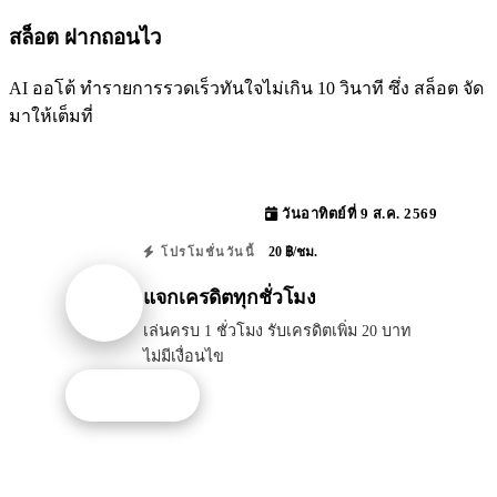
สล็อต ฝากถอนไว
AI ออโต้ ทำรายการรวดเร็วทันใจไม่เกิน 10 วินาที ซึ่ง สล็อต จัด
มาให้เต็มที่
วันอาทิตย์ที่ 9 ส.ค. 2569
20 ฿/ชม.
โปรโมชั่นวันนี้
แจกเครดิตทุกชั่วโมง
เล่นครบ 1 ชั่วโมง รับเครดิตเพิ่ม 20 บาท
ไม่มีเงื่อนไข
รับโปรนี้