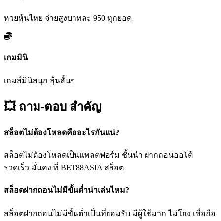
หวยหุ้นไทย จ่ายสูงบาทละ 950 ทุกยอด
เกมมินิ
เกมส์มินิสนุก ลุ้นสั้นๆ
💥 ถาม-ตอบ
สำคัญ
สล็อตไม่ต้องโหลดคืออะไรกันแน่?
สล็อตไม่ต้องโหลดเป็นแพลตฟอร์ม ชั้นนำ ฝากถอนออโต้
รวดเร็ว มั่นคง ที่ BET88ASIA สล็อต
สล็อตฝากถอนไม่มีขั้นต่ำน่าเล่นไหม?
สล็อตฝากถอนไม่มีขั้นต่ำเป็นที่ยอมรับ มีผู้ใช้มาก ไม่โกง เชื่อถือ