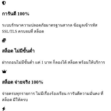
การันตี 100%
ระบบรักษาความปลอดภัยมาตรฐานสากล ข้อมูลเข้ารหัส
SSL/TLS ครบจบที่ สล็อต
สล็อต ไม่มีขั้นต่ำ
ฝากถอนไม่มีขั้นต่ำ แค่ 1 บาท ก็ลองได้ สล็อต พร้อมให้บริการ
สล็อต จ่ายจริง 100%
จ่ายครบทุกรายการ ไม่มีเรื่องร้องเรียน การันตีความมั่นคง ที่
สล็อต มีให้ครบ