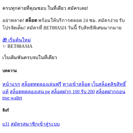
ครบทุกค่ายที่คุณชอบ ในที่เดียว สมัครเลย!
อย่าพลาด!
สล็อต
พร้อมให้บริการตลอด 24 ชม. สมัครง่าย รับ
โปรจัดเต็ม! สมัครที่
BET88ASIA
วันนี้ รับสิทธิพิเศษมากมาย
🎁 เริ่มต้นใหม่
✨ BET88ASIA
เว็บเดิมพันครบจบในที่เดียว
บทความ
หน้าแรก
สล็อตทดลองเล่นฟรี
ทางเข้าสล็อต
เว็บสล็อตลิขสิทธิ์
แท้
สล็อตทดลองเล่น pg
สล็อตฝาก 100 รับ 200
สล็อตฝากถอน
true wallet
ลิงก์
u31
สมัครสมาชิก
เข้าสู่ระบบ