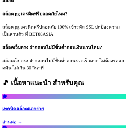
สล็อต
สล็อต pg เครดิตฟรีปลอดภัยไหม?
สล็อต pg เครดิตฟรีปลอดภัย 100% เข้ารหัส SSL ปกป้องความ
เป็นส่วนตัว ที่ BET88ASIA
สล็อตเว็บตรง ฝากถอนไม่มีขั้นต่ำถอนเงินนานไหม?
สล็อตเว็บตรง ฝากถอนไม่มีขั้นต่ำถอนรวดเร็วมาก ไม่ต้องรอแอ
ดมิน ไม่เกิน 30 วินาที
🎵 เนื้อหาแนะนำ
สำหรับคุณ
เทคนิคสล็อตแตกง่าย
อ่านต่อ →