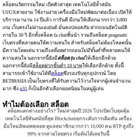
สล็อตนวัตกรรมใหม่ เปิดตัวล่าสุด เทคโนโลยีล้ำสมัย
UI/UXสวยงาม ใช้งานง่าย เครื่องมือใหม่พัฒนาต่อเนื่อง เปิดให้
บริการมานาน 14 ปีแล้ว การันตี มีเกมให้เลือกมากกว่า 3,000
เกม เว็บตรงไม่ผ่านเอเย่นต์ มั่นคงปลอดภัย ฝากถอนอัตโนมัติ
ภายใน 30 วิ อีกทั้งสล็อต fa chaiชั้นนำ รวมถึงสล็อต pragmatic
เว็บตรงที่หลายคนให้ความสนใจ สำหรับสล็อตไม่ต้องโหลดนั้น
มีความโดดเด่น รวมถึง
สล็อตฝากถอนไม่มีขั้นต่ำ
ที่หลายคนให้
ความสนใจ นอกจากนี้ยังมี
สล็อต fa chai
ให้เลือกอีกด้วย
นอกจากนี้ยังมี
สล็อตฝากขั้นต่ำ 10 บาท
ให้เลือกอีกด้วย ทั้งนี้
สามารถเข้าใช้งานได้ที่
สล็อต
ซึ่งรองรับทุกอุปกรณ์ โดย
BET88ASIA
เป็นเว็บตรงที่ได้รับความไว้วางใจจากผู้เล่นจำนวน
มาก ซึ่ง
u31
ก็เป็นอีกตัวเลือกยอดนิยมในหมู่ผู้เล่น
ทำไมต้องเลือก
สล็อต
สล็อตแตกต่างอย่างไร? ใหม่ล่าสุดปี 2026 โปรเปิดเว็บสุดคุ้ม
เทคโนโลยีทันสมัยที่สุด Blockchainยกระดับการเดิมพัน เครื่อง
มือใหม่อัพเดตตลอด ดูแลสมาชิกมากกว่า 10,000 คน RTP สูงถึง
99% จากค่ายโดยตรง เริ่มต้นได้เลยวันนี้