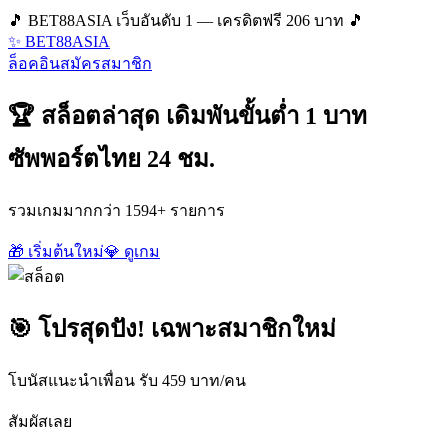
🎵 BET88ASIA เว็บอันดับ 1 — เครดิตฟรี 206 บาท 🎵
✨ BET88ASIA
ล็อคอิน
สมัครสมาชิก
🏆 สล็อตล่าสุด เดิมพันขั้นต่ำ 1 บาท
ซัพพอร์ตไทย 24 ชม.
รวมเกมมากกว่า 1594+ รายการ
🎁 เริ่มต้นใหม่
💎 ดูเกม
🎯 โปรสุดปัง! เฉพาะสมาชิกใหม่
โบนัสแนะนำเพื่อน รับ 459 บาท/คน
สัมผัสเลย