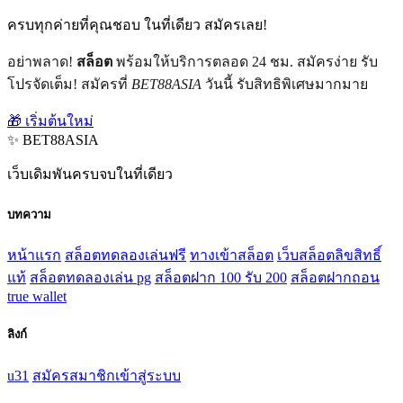
ครบทุกค่ายที่คุณชอบ ในที่เดียว สมัครเลย!
อย่าพลาด!
สล็อต
พร้อมให้บริการตลอด 24 ชม. สมัครง่าย รับ
โปรจัดเต็ม! สมัครที่
BET88ASIA
วันนี้ รับสิทธิพิเศษมากมาย
🎁 เริ่มต้นใหม่
✨ BET88ASIA
เว็บเดิมพันครบจบในที่เดียว
บทความ
หน้าแรก
สล็อตทดลองเล่นฟรี
ทางเข้าสล็อต
เว็บสล็อตลิขสิทธิ์
แท้
สล็อตทดลองเล่น pg
สล็อตฝาก 100 รับ 200
สล็อตฝากถอน
true wallet
ลิงก์
u31
สมัครสมาชิก
เข้าสู่ระบบ