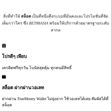
สิ่งที่ทำให้
สล็อต
เป็นที่หนึ่งคือระบบที่มั่นคงและโปรโมชั่นที่จัด
เต็มกว่าใคร ซึ่ง
BET88ASIA
พร้อมให้บริการด้วยมาตรฐานระดับ
สากล
โปรดีๆ เพียบ
เครดิตฟรีทุกวัน โบนัสสุดคุ้ม ทุกคนมีสิทธิ์
สล็อต ฝากผ่านวอเลท
ฝากผ่าน TrueMoney Wallet ไม่ยุ่งยาก ใช้วอเลทได้เลย สัมผัสได้ที่
สล็อต