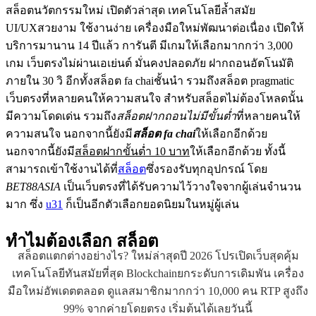
สล็อตนวัตกรรมใหม่ เปิดตัวล่าสุด เทคโนโลยีล้ำสมัย
UI/UXสวยงาม ใช้งานง่าย เครื่องมือใหม่พัฒนาต่อเนื่อง เปิดให้
บริการมานาน 14 ปีแล้ว การันตี มีเกมให้เลือกมากกว่า 3,000
เกม เว็บตรงไม่ผ่านเอเย่นต์ มั่นคงปลอดภัย ฝากถอนอัตโนมัติ
ภายใน 30 วิ อีกทั้งสล็อต fa chaiชั้นนำ รวมถึงสล็อต pragmatic
เว็บตรงที่หลายคนให้ความสนใจ สำหรับสล็อตไม่ต้องโหลดนั้น
มีความโดดเด่น รวมถึง
สล็อตฝากถอนไม่มีขั้นต่ำ
ที่หลายคนให้
ความสนใจ นอกจากนี้ยังมี
สล็อต fa chai
ให้เลือกอีกด้วย
นอกจากนี้ยังมี
สล็อตฝากขั้นต่ำ 10 บาท
ให้เลือกอีกด้วย ทั้งนี้
สามารถเข้าใช้งานได้ที่
สล็อต
ซึ่งรองรับทุกอุปกรณ์ โดย
BET88ASIA
เป็นเว็บตรงที่ได้รับความไว้วางใจจากผู้เล่นจำนวน
มาก ซึ่ง
u31
ก็เป็นอีกตัวเลือกยอดนิยมในหมู่ผู้เล่น
ทำไมต้องเลือก
สล็อต
สล็อตแตกต่างอย่างไร? ใหม่ล่าสุดปี 2026 โปรเปิดเว็บสุดคุ้ม
เทคโนโลยีทันสมัยที่สุด Blockchainยกระดับการเดิมพัน เครื่อง
มือใหม่อัพเดตตลอด ดูแลสมาชิกมากกว่า 10,000 คน RTP สูงถึง
99% จากค่ายโดยตรง เริ่มต้นได้เลยวันนี้