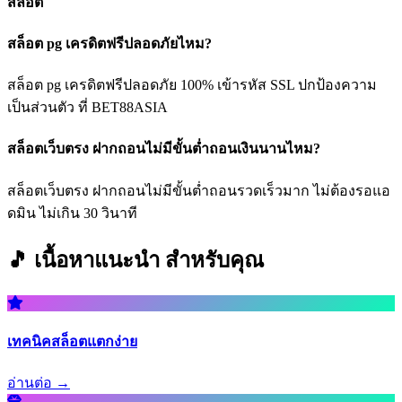
สล็อต
สล็อต pg เครดิตฟรีปลอดภัยไหม?
สล็อต pg เครดิตฟรีปลอดภัย 100% เข้ารหัส SSL ปกป้องความ
เป็นส่วนตัว ที่ BET88ASIA
สล็อตเว็บตรง ฝากถอนไม่มีขั้นต่ำถอนเงินนานไหม?
สล็อตเว็บตรง ฝากถอนไม่มีขั้นต่ำถอนรวดเร็วมาก ไม่ต้องรอแอ
ดมิน ไม่เกิน 30 วินาที
🎵 เนื้อหาแนะนำ
สำหรับคุณ
เทคนิคสล็อตแตกง่าย
อ่านต่อ →