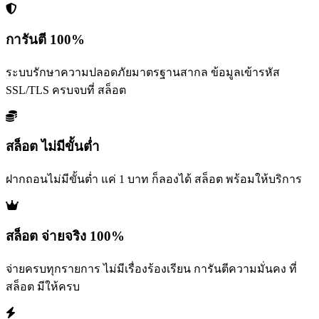
การันตี 100%
ระบบรักษาความปลอดภัยมาตรฐานสากล ข้อมูลเข้ารหัส
SSL/TLS ครบจบที่ สล็อต
สล็อต ไม่มีขั้นต่ำ
ฝากถอนไม่มีขั้นต่ำ แค่ 1 บาท ก็ลองได้ สล็อต พร้อมให้บริการ
สล็อต จ่ายจริง 100%
จ่ายครบทุกรายการ ไม่มีเรื่องร้องเรียน การันตีความมั่นคง ที่
สล็อต มีให้ครบ