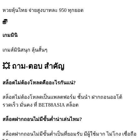
หวยหุ้นไทย จ่ายสูงบาทละ 950 ทุกยอด
เกมมินิ
เกมส์มินิสนุก ลุ้นสั้นๆ
💥 ถาม-ตอบ
สำคัญ
สล็อตไม่ต้องโหลดคืออะไรกันแน่?
สล็อตไม่ต้องโหลดเป็นแพลตฟอร์ม ชั้นนำ ฝากถอนออโต้
รวดเร็ว มั่นคง ที่ BET88ASIA สล็อต
สล็อตฝากถอนไม่มีขั้นต่ำน่าเล่นไหม?
สล็อตฝากถอนไม่มีขั้นต่ำเป็นที่ยอมรับ มีผู้ใช้มาก ไม่โกง เชื่อถือ