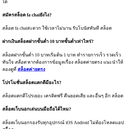
ได้
สมัครสล็อต fa chaiยังไง?
สล็อต fa chaiสะดวก ใช้เวลาไม่นาน รับโบนัสทันที สล็อต
ฝากเงินสล็อตฝากขั้นต่ำ 10 บาทขั้นต่ำเท่าไหร่?
สล็อตฝากขั้นต่ำ 10 บาทเริ่มต้น 1 บาท ทำรายการเร็ว รวดเร็ว
ทันใจ
สล็อต
หากต้องการข้อมูลเรื่อง สล็อตค่ายตรง แนะนำให้
ลองดูที่
สล็อตค่ายตรง
โปรโมชั่นสล็อตแตกดีมีอะไร?
สล็อตแตกดีโปรเยอะ เครดิตฟรี คืนยอดเสีย และอื่นๆ อีก สล็อต
สล็อตเว็บนอกเล่นบนมือถือได้ไหม?
สล็อตเว็บนอกรองรับทุกอุปกรณ์ iOS Android ไม่ต้องโหลดแอป