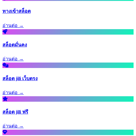
ทางเข้าสล็อต
อ่านต่อ →
สล็อตมั่นคง
อ่านต่อ →
สล็อต jili เว็บตรง
อ่านต่อ →
สล็อต jili ฟรี
อ่านต่อ →