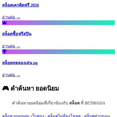
สล็อตเครดิตฟรี 2026
อ่านต่อ →
สล็อตซื้อฟรีสปิน
อ่านต่อ →
สล็อตทดลองเล่น pg
อ่านต่อ →
🎮 คำค้นหา
ยอดนิยม
คำค้นหายอดนิยมที่เกี่ยวข้องกับ
สล็อต
ที่
BET88ASIA
สล็อต pragmatic เว็บตรง
·
สล็อตไม่ต้องโหลด
·
สล็อตฝากถอน