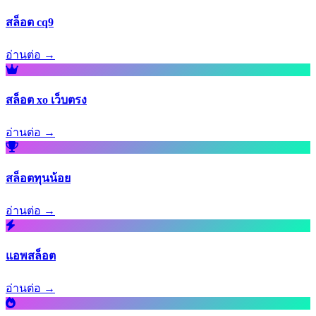
สล็อต cq9
อ่านต่อ →
สล็อต xo เว็บตรง
อ่านต่อ →
สล็อตทุนน้อย
อ่านต่อ →
แอพสล็อต
อ่านต่อ →