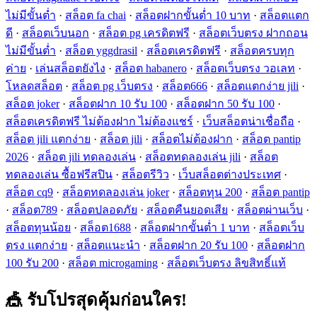
ไม่มีขั้นต่ำ
·
สล็อต fa chai
·
สล็อตฝากขั้นต่ำ 10 บาท
·
สล็อตแตก
ดี
·
สล็อตเว็บนอก
·
สล็อต pg เครดิตฟรี
·
สล็อตเว็บตรง ฝากถอน
ไม่มีขั้นต่ำ
·
สล็อต yggdrasil
·
สล็อตเครดิตฟรี
·
สล็อตครบทุก
ค่าย
·
เล่นสล็อตยังไง
·
สล็อต habanero
·
สล็อตเว็บตรง วอเลท
·
โหลดสล็อต
·
สล็อต pg เว็บตรง
·
สล็อต666
·
สล็อตแตกง่าย jili
·
สล็อต joker
·
สล็อตฝาก 10 รับ 100
·
สล็อตฝาก 50 รับ 100
·
สล็อตเครดิตฟรี ไม่ต้องฝาก ไม่ต้องแชร์
·
เว็บสล็อตน่าเชื่อถือ
·
สล็อต jili แตกง่าย
·
สล็อต jili
·
สล็อตไม่ต้องฝาก
·
สล็อต pantip
2026
·
สล็อต jili ทดลองเล่น
·
สล็อตทดลองเล่น jili
·
สล็อต
ทดลองเล่น ซื้อฟรีสปิน
·
สล็อตรีวิว
·
เว็บสล็อตต่างประเทศ
·
สล็อต cq9
·
สล็อตทดลองเล่น joker
·
สล็อตทุน 200
·
สล็อต pantip
·
สล็อต789
·
สล็อตปลอดภัย
·
สล็อตคืนยอดเสีย
·
สล็อตผ่านเว็บ
·
สล็อตทุนน้อย
·
สล็อต1688
·
สล็อตฝากขั้นต่ำ 1 บาท
·
สล็อตเว็บ
ตรง แตกง่าย
·
สล็อตแนะนำ
·
สล็อตฝาก 20 รับ 100
·
สล็อตฝาก
100 รับ 200
·
สล็อต microgaming
·
สล็อตเว็บตรง ลิขสิทธิ์แท้
🎪 รับโปรสุดคุ้มก่อนใคร!