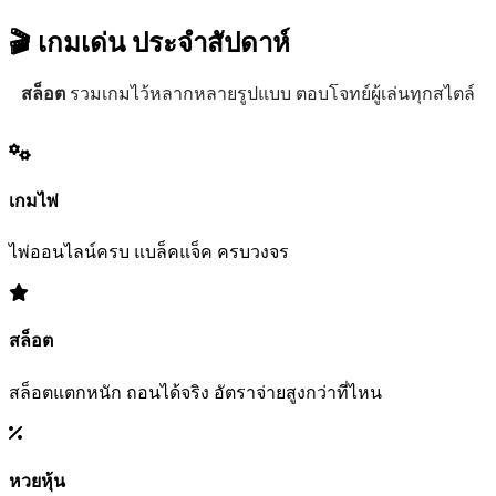
🎬 เกมเด่น
ประจำสัปดาห์
สล็อต
รวมเกมไว้หลากหลายรูปแบบ ตอบโจทย์ผู้เล่นทุกสไตล์
เกมไพ่
ไพ่ออนไลน์ครบ แบล็คแจ็ค ครบวงจร
สล็อต
สล็อตแตกหนัก ถอนได้จริง อัตราจ่ายสูงกว่าที่ไหน
หวยหุ้น