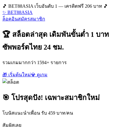
🎵 BET88ASIA เว็บอันดับ 1 — เครดิตฟรี 206 บาท 🎵
✨ BET88ASIA
ล็อคอิน
สมัครสมาชิก
🏆 สล็อตล่าสุด เดิมพันขั้นต่ำ 1 บาท
ซัพพอร์ตไทย 24 ชม.
รวมเกมมากกว่า 1594+ รายการ
🎁 เริ่มต้นใหม่
💎 ดูเกม
🎯 โปรสุดปัง! เฉพาะสมาชิกใหม่
โบนัสแนะนำเพื่อน รับ 459 บาท/คน
สัมผัสเลย