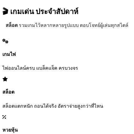
🎬 เกมเด่น
ประจำสัปดาห์
สล็อต
รวมเกมไว้หลากหลายรูปแบบ ตอบโจทย์ผู้เล่นทุกสไตล์
เกมไพ่
ไพ่ออนไลน์ครบ แบล็คแจ็ค ครบวงจร
สล็อต
สล็อตแตกหนัก ถอนได้จริง อัตราจ่ายสูงกว่าที่ไหน
หวยหุ้น