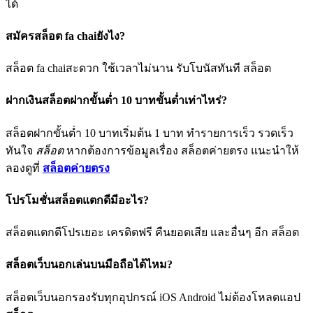
ได้
สมัครสล็อต fa chaiยังไง?
สล็อต fa chaiสะดวก ใช้เวลาไม่นาน รับโบนัสทันที สล็อต
ฝากเงินสล็อตฝากขั้นต่ำ 10 บาทขั้นต่ำเท่าไหร่?
สล็อตฝากขั้นต่ำ 10 บาทเริ่มต้น 1 บาท ทำรายการเร็ว รวดเร็ว
ทันใจ
สล็อต
หากต้องการข้อมูลเรื่อง สล็อตค่ายตรง แนะนำให้
ลองดูที่
สล็อตค่ายตรง
โปรโมชั่นสล็อตแตกดีมีอะไร?
สล็อตแตกดีโปรเยอะ เครดิตฟรี คืนยอดเสีย และอื่นๆ อีก สล็อต
สล็อตเว็บนอกเล่นบนมือถือได้ไหม?
สล็อตเว็บนอกรองรับทุกอุปกรณ์ iOS Android ไม่ต้องโหลดแอป