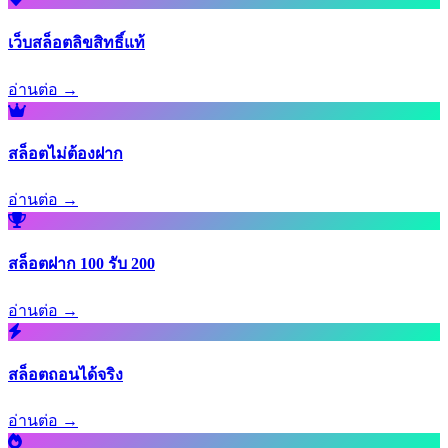
เว็บสล็อตลิขสิทธิ์แท้
อ่านต่อ →
สล็อตไม่ต้องฝาก
อ่านต่อ →
สล็อตฝาก 100 รับ 200
อ่านต่อ →
สล็อตถอนได้จริง
อ่านต่อ →