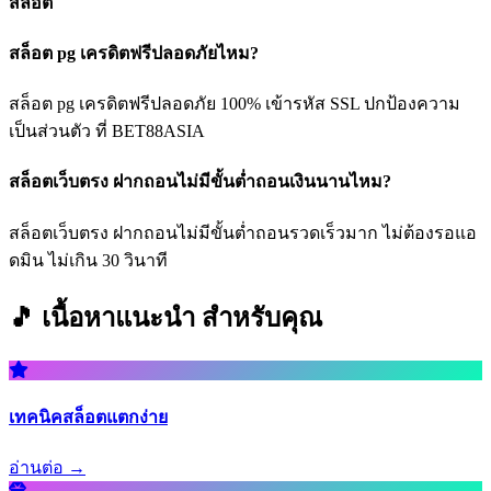
สล็อต
สล็อต pg เครดิตฟรีปลอดภัยไหม?
สล็อต pg เครดิตฟรีปลอดภัย 100% เข้ารหัส SSL ปกป้องความ
เป็นส่วนตัว ที่ BET88ASIA
สล็อตเว็บตรง ฝากถอนไม่มีขั้นต่ำถอนเงินนานไหม?
สล็อตเว็บตรง ฝากถอนไม่มีขั้นต่ำถอนรวดเร็วมาก ไม่ต้องรอแอ
ดมิน ไม่เกิน 30 วินาที
🎵 เนื้อหาแนะนำ
สำหรับคุณ
เทคนิคสล็อตแตกง่าย
อ่านต่อ →