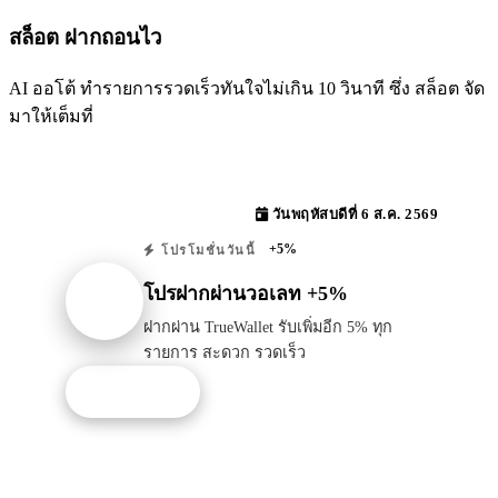
สล็อต ฝากถอนไว
AI ออโต้ ทำรายการรวดเร็วทันใจไม่เกิน 10 วินาที ซึ่ง สล็อต จัด
มาให้เต็มที่
วันพฤหัสบดีที่ 6 ส.ค. 2569
+5%
โปรโมชั่นวันนี้
โปรฝากผ่านวอเลท +5%
ฝากผ่าน TrueWallet รับเพิ่มอีก 5% ทุก
รายการ สะดวก รวดเร็ว
รับโปรนี้