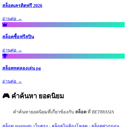
สล็อตเครดิตฟรี 2026
อ่านต่อ →
สล็อตซื้อฟรีสปิน
อ่านต่อ →
สล็อตทดลองเล่น pg
อ่านต่อ →
🎮 คำค้นหา
ยอดนิยม
คำค้นหายอดนิยมที่เกี่ยวข้องกับ
สล็อต
ที่
BET88ASIA
สล็อต pragmatic เว็บตรง
·
สล็อตไม่ต้องโหลด
·
สล็อตฝากถอน