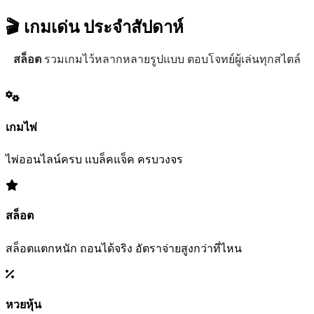
🎬 เกมเด่น
ประจำสัปดาห์
สล็อต
รวมเกมไว้หลากหลายรูปแบบ ตอบโจทย์ผู้เล่นทุกสไตล์
เกมไพ่
ไพ่ออนไลน์ครบ แบล็คแจ็ค ครบวงจร
สล็อต
สล็อตแตกหนัก ถอนได้จริง อัตราจ่ายสูงกว่าที่ไหน
หวยหุ้น