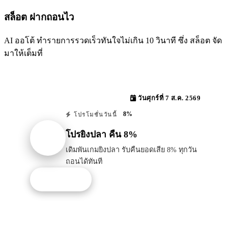
สล็อต ฝากถอนไว
AI ออโต้ ทำรายการรวดเร็วทันใจไม่เกิน 10 วินาที ซึ่ง สล็อต จัด
มาให้เต็มที่
วันศุกร์ที่ 7 ส.ค. 2569
8%
โปรโมชั่นวันนี้
โปรยิงปลา คืน 8%
เดิมพันเกมยิงปลา รับคืนยอดเสีย 8% ทุกวัน
ถอนได้ทันที
รับโปรนี้