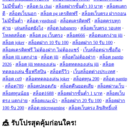
ไม่มีขั้นต่ำ
·
สล็อต fa chai
·
สล็อตฝากขั้นต่ำ 10 บาท
·
สล็อตแตก
ดี
·
สล็อตเว็บนอก
·
สล็อต pg เครดิตฟรี
·
สล็อตเว็บตรง ฝากถอน
ไม่มีขั้นต่ำ
·
สล็อต yggdrasil
·
สล็อตเครดิตฟรี
·
สล็อตครบทุก
ค่าย
·
เล่นสล็อตยังไง
·
สล็อต habanero
·
สล็อตเว็บตรง วอเลท
·
โหลดสล็อต
·
สล็อต pg เว็บตรง
·
สล็อต666
·
สล็อตแตกง่าย jili
·
สล็อต joker
·
สล็อตฝาก 10 รับ 100
·
สล็อตฝาก 50 รับ 100
·
สล็อตเครดิตฟรี ไม่ต้องฝาก ไม่ต้องแชร์
·
เว็บสล็อตน่าเชื่อถือ
·
สล็อต jili แตกง่าย
·
สล็อต jili
·
สล็อตไม่ต้องฝาก
·
สล็อต pantip
2026
·
สล็อต jili ทดลองเล่น
·
สล็อตทดลองเล่น jili
·
สล็อต
ทดลองเล่น ซื้อฟรีสปิน
·
สล็อตรีวิว
·
เว็บสล็อตต่างประเทศ
·
สล็อต cq9
·
สล็อตทดลองเล่น joker
·
สล็อตทุน 200
·
สล็อต pantip
·
สล็อต789
·
สล็อตปลอดภัย
·
สล็อตคืนยอดเสีย
·
สล็อตผ่านเว็บ
·
สล็อตทุนน้อย
·
สล็อต1688
·
สล็อตฝากขั้นต่ำ 1 บาท
·
สล็อตเว็บ
ตรง แตกง่าย
·
สล็อตแนะนำ
·
สล็อตฝาก 20 รับ 100
·
สล็อตฝาก
100 รับ 200
·
สล็อต microgaming
·
สล็อตเว็บตรง ลิขสิทธิ์แท้
🎪 รับโปรสุดคุ้มก่อนใคร!