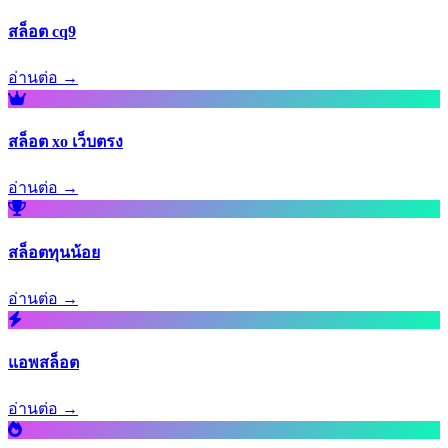
สล็อต cq9
อ่านต่อ →
สล็อต xo เว็บตรง
อ่านต่อ →
สล็อตทุนน้อย
อ่านต่อ →
แอพสล็อต
อ่านต่อ →