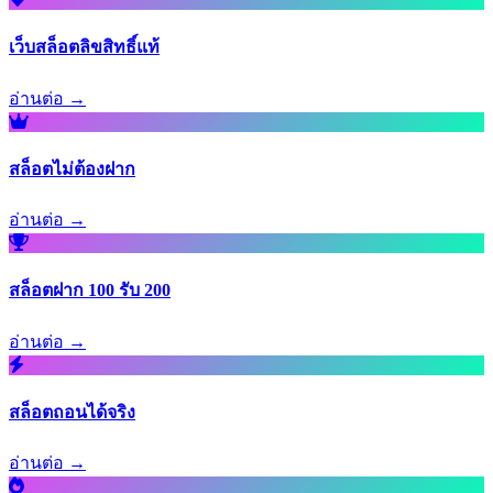
เว็บสล็อตลิขสิทธิ์แท้
อ่านต่อ →
สล็อตไม่ต้องฝาก
อ่านต่อ →
สล็อตฝาก 100 รับ 200
อ่านต่อ →
สล็อตถอนได้จริง
อ่านต่อ →