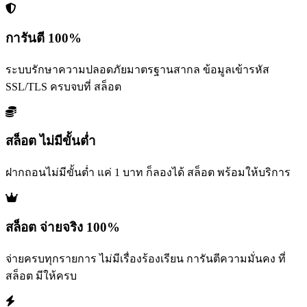
การันตี 100%
ระบบรักษาความปลอดภัยมาตรฐานสากล ข้อมูลเข้ารหัส
SSL/TLS ครบจบที่ สล็อต
สล็อต ไม่มีขั้นต่ำ
ฝากถอนไม่มีขั้นต่ำ แค่ 1 บาท ก็ลองได้ สล็อต พร้อมให้บริการ
สล็อต จ่ายจริง 100%
จ่ายครบทุกรายการ ไม่มีเรื่องร้องเรียน การันตีความมั่นคง ที่
สล็อต มีให้ครบ