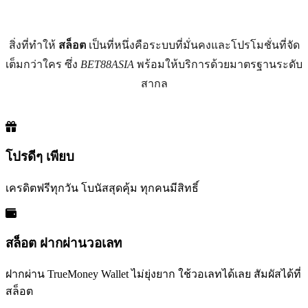
สิ่งที่ทำให้
สล็อต
เป็นที่หนึ่งคือระบบที่มั่นคงและโปรโมชั่นที่จัด
เต็มกว่าใคร ซึ่ง
BET88ASIA
พร้อมให้บริการด้วยมาตรฐานระดับ
สากล
โปรดีๆ เพียบ
เครดิตฟรีทุกวัน โบนัสสุดคุ้ม ทุกคนมีสิทธิ์
สล็อต ฝากผ่านวอเลท
ฝากผ่าน TrueMoney Wallet ไม่ยุ่งยาก ใช้วอเลทได้เลย สัมผัสได้ที่
สล็อต