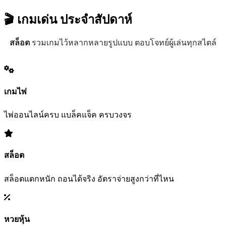
🎬 เกมเด่น
ประจำสัปดาห์
สล็อต
รวมเกมไว้หลากหลายรูปแบบ ตอบโจทย์ผู้เล่นทุกสไตล์
เกมไพ่
ไพ่ออนไลน์ครบ แบล็คแจ็ค ครบวงจร
สล็อต
สล็อตแตกหนัก ถอนได้จริง อัตราจ่ายสูงกว่าที่ไหน
หวยหุ้น