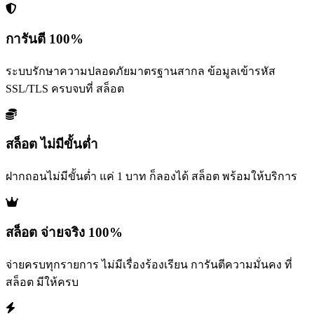
การันตี 100%
ระบบรักษาความปลอดภัยมาตรฐานสากล ข้อมูลเข้ารหัส
SSL/TLS ครบจบที่ สล็อต
สล็อต ไม่มีขั้นต่ำ
ฝากถอนไม่มีขั้นต่ำ แค่ 1 บาท ก็ลองได้ สล็อต พร้อมให้บริการ
สล็อต จ่ายจริง 100%
จ่ายครบทุกรายการ ไม่มีเรื่องร้องเรียน การันตีความมั่นคง ที่
สล็อต มีให้ครบ