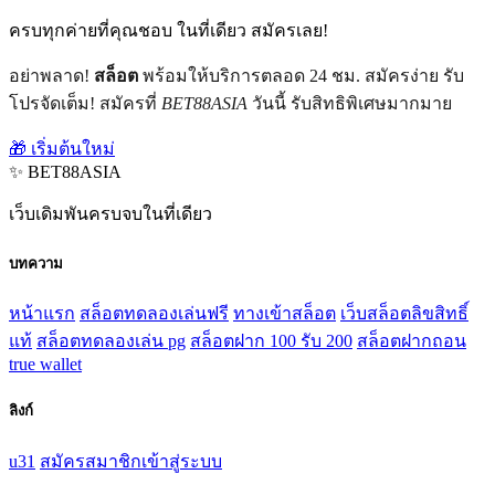
ครบทุกค่ายที่คุณชอบ ในที่เดียว สมัครเลย!
อย่าพลาด!
สล็อต
พร้อมให้บริการตลอด 24 ชม. สมัครง่าย รับ
โปรจัดเต็ม! สมัครที่
BET88ASIA
วันนี้ รับสิทธิพิเศษมากมาย
🎁 เริ่มต้นใหม่
✨ BET88ASIA
เว็บเดิมพันครบจบในที่เดียว
บทความ
หน้าแรก
สล็อตทดลองเล่นฟรี
ทางเข้าสล็อต
เว็บสล็อตลิขสิทธิ์
แท้
สล็อตทดลองเล่น pg
สล็อตฝาก 100 รับ 200
สล็อตฝากถอน
true wallet
ลิงก์
u31
สมัครสมาชิก
เข้าสู่ระบบ