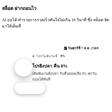
สล็อต ฝากถอนไว
AI ออโต้ ทำรายการรวดเร็วทันใจไม่เกิน 10 วินาที ซึ่ง สล็อต จัด
มาให้เต็มที่
วันศุกร์ที่ 7 ส.ค. 2569
8%
โปรโมชั่นวันนี้
โปรยิงปลา คืน 8%
เดิมพันเกมยิงปลา รับคืนยอดเสีย 8% ทุกวัน
ถอนได้ทันที
รับโปรนี้