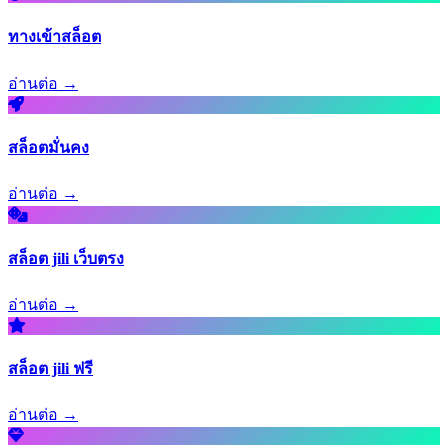
ทางเข้าสล็อต
อ่านต่อ →
สล็อตมั่นคง
อ่านต่อ →
สล็อต jili เว็บตรง
อ่านต่อ →
สล็อต jili ฟรี
อ่านต่อ →