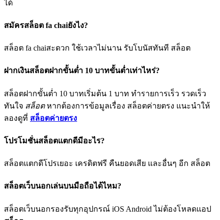
ได้
สมัครสล็อต fa chaiยังไง?
สล็อต fa chaiสะดวก ใช้เวลาไม่นาน รับโบนัสทันที สล็อต
ฝากเงินสล็อตฝากขั้นต่ำ 10 บาทขั้นต่ำเท่าไหร่?
สล็อตฝากขั้นต่ำ 10 บาทเริ่มต้น 1 บาท ทำรายการเร็ว รวดเร็ว
ทันใจ
สล็อต
หากต้องการข้อมูลเรื่อง สล็อตค่ายตรง แนะนำให้
ลองดูที่
สล็อตค่ายตรง
โปรโมชั่นสล็อตแตกดีมีอะไร?
สล็อตแตกดีโปรเยอะ เครดิตฟรี คืนยอดเสีย และอื่นๆ อีก สล็อต
สล็อตเว็บนอกเล่นบนมือถือได้ไหม?
สล็อตเว็บนอกรองรับทุกอุปกรณ์ iOS Android ไม่ต้องโหลดแอป