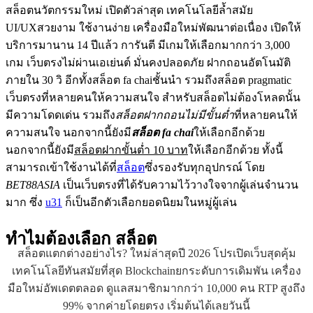
สล็อตนวัตกรรมใหม่ เปิดตัวล่าสุด เทคโนโลยีล้ำสมัย
UI/UXสวยงาม ใช้งานง่าย เครื่องมือใหม่พัฒนาต่อเนื่อง เปิดให้
บริการมานาน 14 ปีแล้ว การันตี มีเกมให้เลือกมากกว่า 3,000
เกม เว็บตรงไม่ผ่านเอเย่นต์ มั่นคงปลอดภัย ฝากถอนอัตโนมัติ
ภายใน 30 วิ อีกทั้งสล็อต fa chaiชั้นนำ รวมถึงสล็อต pragmatic
เว็บตรงที่หลายคนให้ความสนใจ สำหรับสล็อตไม่ต้องโหลดนั้น
มีความโดดเด่น รวมถึง
สล็อตฝากถอนไม่มีขั้นต่ำ
ที่หลายคนให้
ความสนใจ นอกจากนี้ยังมี
สล็อต fa chai
ให้เลือกอีกด้วย
นอกจากนี้ยังมี
สล็อตฝากขั้นต่ำ 10 บาท
ให้เลือกอีกด้วย ทั้งนี้
สามารถเข้าใช้งานได้ที่
สล็อต
ซึ่งรองรับทุกอุปกรณ์ โดย
BET88ASIA
เป็นเว็บตรงที่ได้รับความไว้วางใจจากผู้เล่นจำนวน
มาก ซึ่ง
u31
ก็เป็นอีกตัวเลือกยอดนิยมในหมู่ผู้เล่น
ทำไมต้องเลือก
สล็อต
สล็อตแตกต่างอย่างไร? ใหม่ล่าสุดปี 2026 โปรเปิดเว็บสุดคุ้ม
เทคโนโลยีทันสมัยที่สุด Blockchainยกระดับการเดิมพัน เครื่อง
มือใหม่อัพเดตตลอด ดูแลสมาชิกมากกว่า 10,000 คน RTP สูงถึง
99% จากค่ายโดยตรง เริ่มต้นได้เลยวันนี้