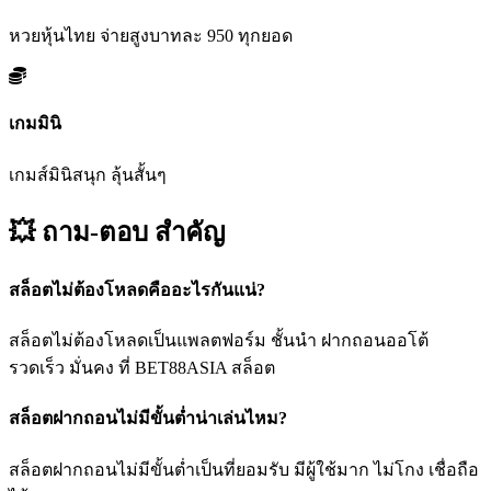
หวยหุ้นไทย จ่ายสูงบาทละ 950 ทุกยอด
เกมมินิ
เกมส์มินิสนุก ลุ้นสั้นๆ
💥 ถาม-ตอบ
สำคัญ
สล็อตไม่ต้องโหลดคืออะไรกันแน่?
สล็อตไม่ต้องโหลดเป็นแพลตฟอร์ม ชั้นนำ ฝากถอนออโต้
รวดเร็ว มั่นคง ที่ BET88ASIA สล็อต
สล็อตฝากถอนไม่มีขั้นต่ำน่าเล่นไหม?
สล็อตฝากถอนไม่มีขั้นต่ำเป็นที่ยอมรับ มีผู้ใช้มาก ไม่โกง เชื่อถือ