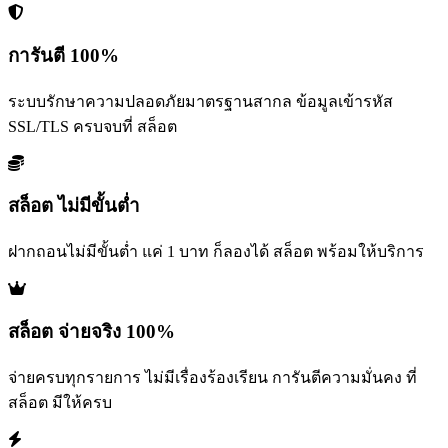
การันตี 100%
ระบบรักษาความปลอดภัยมาตรฐานสากล ข้อมูลเข้ารหัส
SSL/TLS ครบจบที่ สล็อต
สล็อต ไม่มีขั้นต่ำ
ฝากถอนไม่มีขั้นต่ำ แค่ 1 บาท ก็ลองได้ สล็อต พร้อมให้บริการ
สล็อต จ่ายจริง 100%
จ่ายครบทุกรายการ ไม่มีเรื่องร้องเรียน การันตีความมั่นคง ที่
สล็อต มีให้ครบ