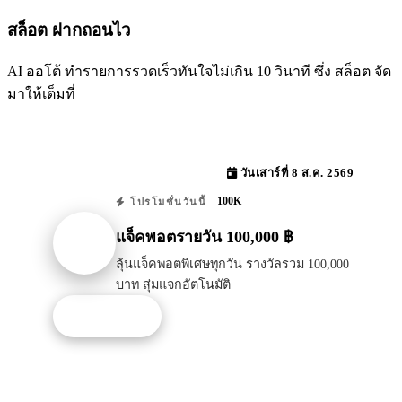
สล็อต ฝากถอนไว
AI ออโต้ ทำรายการรวดเร็วทันใจไม่เกิน 10 วินาที ซึ่ง สล็อต จัด
มาให้เต็มที่
วันเสาร์ที่ 8 ส.ค. 2569
100K
โปรโมชั่นวันนี้
แจ็คพอตรายวัน 100,000 ฿
ลุ้นแจ็คพอตพิเศษทุกวัน รางวัลรวม 100,000
บาท สุ่มแจกอัตโนมัติ
รับโปรนี้