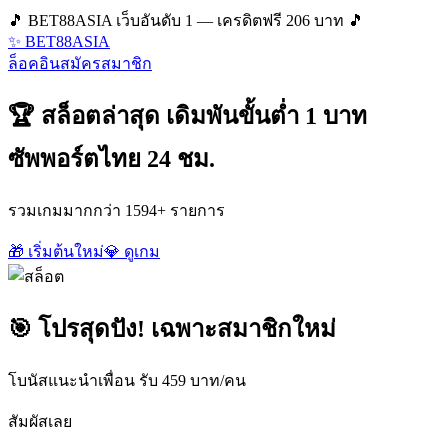
🎵 BET88ASIA เว็บอันดับ 1 — เครดิตฟรี 206 บาท 🎵
✨ BET88ASIA
ล็อคอิน
สมัครสมาชิก
🏆 สล็อตล่าสุด เดิมพันขั้นต่ำ 1 บาท
ซัพพอร์ตไทย 24 ชม.
รวมเกมมากกว่า 1594+ รายการ
🎁 เริ่มต้นใหม่
💎 ดูเกม
🎯 โปรสุดปัง! เฉพาะสมาชิกใหม่
โบนัสแนะนำเพื่อน รับ 459 บาท/คน
สัมผัสเลย