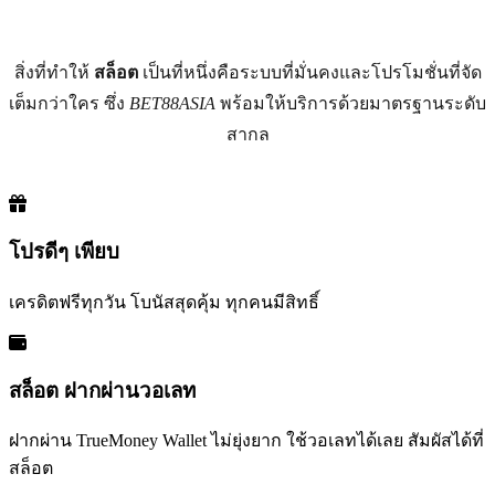
สิ่งที่ทำให้
สล็อต
เป็นที่หนึ่งคือระบบที่มั่นคงและโปรโมชั่นที่จัด
เต็มกว่าใคร ซึ่ง
BET88ASIA
พร้อมให้บริการด้วยมาตรฐานระดับ
สากล
โปรดีๆ เพียบ
เครดิตฟรีทุกวัน โบนัสสุดคุ้ม ทุกคนมีสิทธิ์
สล็อต ฝากผ่านวอเลท
ฝากผ่าน TrueMoney Wallet ไม่ยุ่งยาก ใช้วอเลทได้เลย สัมผัสได้ที่
สล็อต