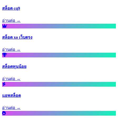
สล็อต cq9
อ่านต่อ →
สล็อต xo เว็บตรง
อ่านต่อ →
สล็อตทุนน้อย
อ่านต่อ →
แอพสล็อต
อ่านต่อ →