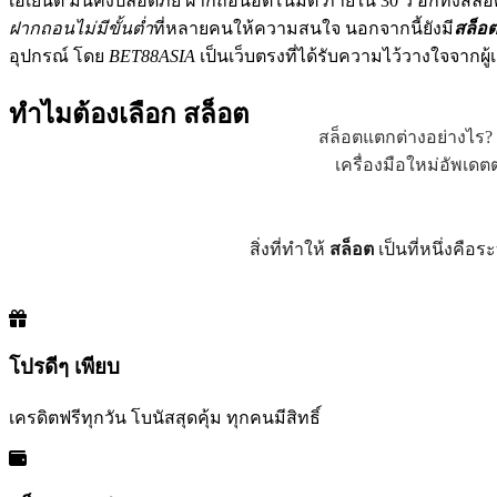
เอเย่นต์ มั่นคงปลอดภัย ฝากถอนอัตโนมัติ ภายใน 30 วิ อีกทั้งสล
ฝากถอนไม่มีขั้นต่ำ
ที่หลายคนให้ความสนใจ นอกจากนี้ยังมี
สล็อต
อุปกรณ์ โดย
BET88ASIA
เป็นเว็บตรงที่ได้รับความไว้วางใจจากผู
ทำไมต้องเลือก
สล็อต
สล็อตแตกต่างอย่างไร? ใ
เครื่องมือใหม่อัพเดต
สิ่งที่ทำให้
สล็อต
เป็นที่หนึ่งคือร
โปรดีๆ เพียบ
เครดิตฟรีทุกวัน โบนัสสุดคุ้ม ทุกคนมีสิทธิ์