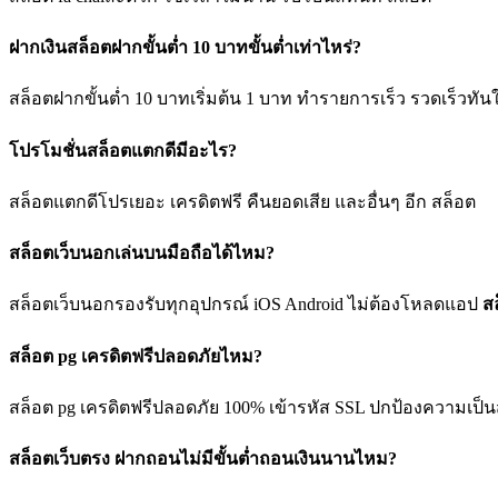
ฝากเงินสล็อตฝากขั้นต่ำ 10 บาทขั้นต่ำเท่าไหร่?
สล็อตฝากขั้นต่ำ 10 บาทเริ่มต้น 1 บาท ทำรายการเร็ว รวดเร็วทั
โปรโมชั่นสล็อตแตกดีมีอะไร?
สล็อตแตกดีโปรเยอะ เครดิตฟรี คืนยอดเสีย และอื่นๆ อีก สล็อต
สล็อตเว็บนอกเล่นบนมือถือได้ไหม?
สล็อตเว็บนอกรองรับทุกอุปกรณ์ iOS Android ไม่ต้องโหลดแอป
ส
สล็อต pg เครดิตฟรีปลอดภัยไหม?
สล็อต pg เครดิตฟรีปลอดภัย 100% เข้ารหัส SSL ปกป้องความเป็น
สล็อตเว็บตรง ฝากถอนไม่มีขั้นต่ำถอนเงินนานไหม?