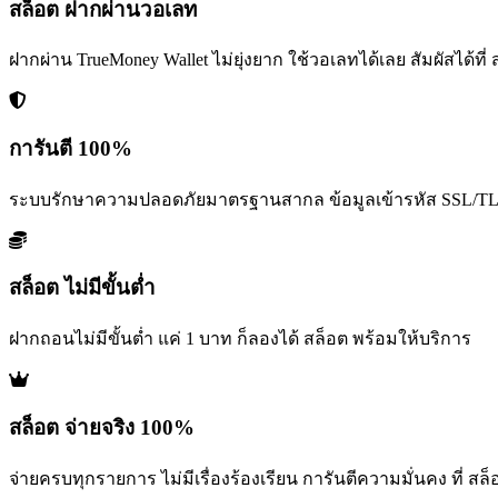
สล็อต ฝากผ่านวอเลท
ฝากผ่าน TrueMoney Wallet ไม่ยุ่งยาก ใช้วอเลทได้เลย สัมผัสได้ที่ 
การันตี 100%
ระบบรักษาความปลอดภัยมาตรฐานสากล ข้อมูลเข้ารหัส SSL/TLS
สล็อต ไม่มีขั้นต่ำ
ฝากถอนไม่มีขั้นต่ำ แค่ 1 บาท ก็ลองได้ สล็อต พร้อมให้บริการ
สล็อต จ่ายจริง 100%
จ่ายครบทุกรายการ ไม่มีเรื่องร้องเรียน การันตีความมั่นคง ที่ สล