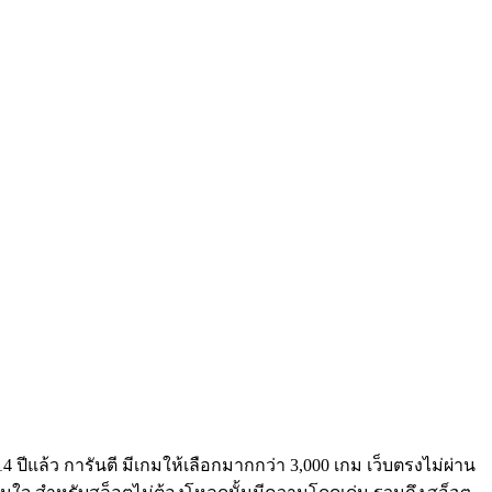
ปีแล้ว การันตี มีเกมให้เลือกมากกว่า 3,000 เกม เว็บตรงไม่ผ่าน