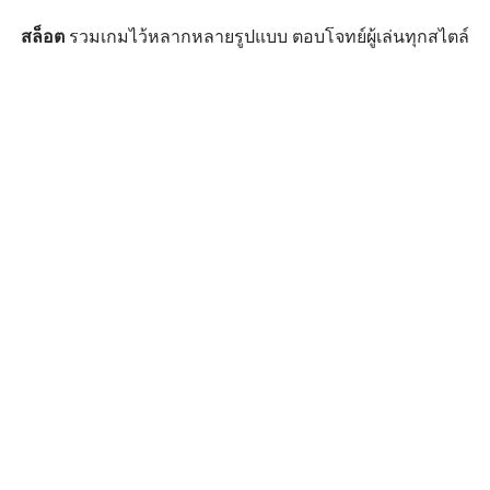
สล็อต
รวมเกมไว้หลากหลายรูปแบบ ตอบโจทย์ผู้เล่นทุกสไตล์