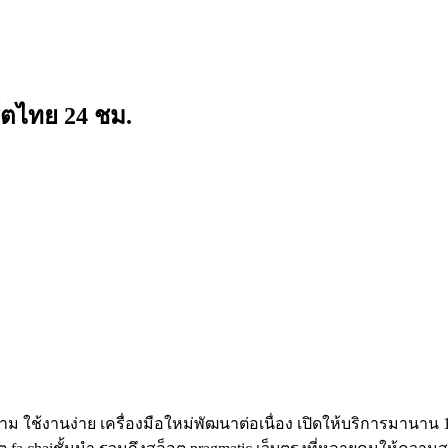
ร์ตไทย 24 ชม.
 ใช้งานง่าย เครื่องมือใหม่พัฒนาต่อเนื่อง เปิดให้บริการมานาน 14 