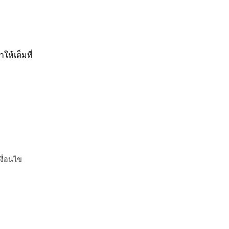
ให้เต็มที่
เงื่อนไข