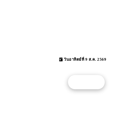
วันอาทิตย์ที่ 9 ส.ค. 2569
รับโปรนี้