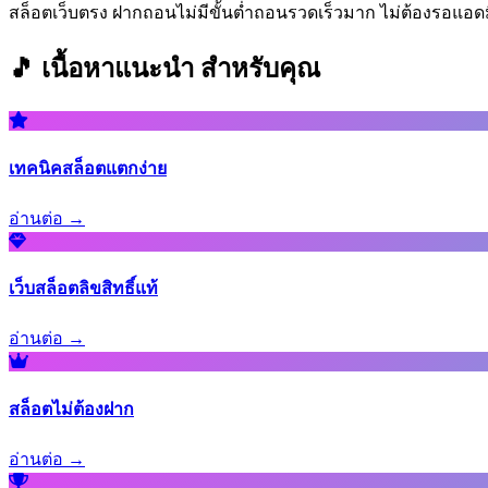
สล็อตเว็บตรง ฝากถอนไม่มีขั้นต่ำถอนรวดเร็วมาก ไม่ต้องรอแอดมิน
🎵 เนื้อหาแนะนำ
สำหรับคุณ
เทคนิคสล็อตแตกง่าย
อ่านต่อ →
เว็บสล็อตลิขสิทธิ์แท้
อ่านต่อ →
สล็อตไม่ต้องฝาก
อ่านต่อ →