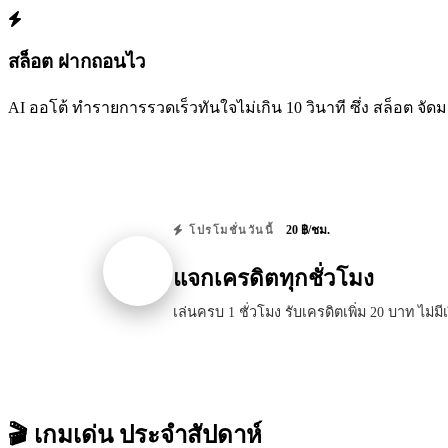
สล็อต ฝากถอนไว
AI ออโต้ ทำรายการรวดเร็วทันใจไม่เกิน 10 วินาที ซึ่ง สล็อต จัดมา
20 ฿/ชม.
โปรโมชั่นวันนี้
แจกเครดิตทุกชั่วโมง
เล่นครบ 1 ชั่วโมง รับเครดิตเพิ่ม 20 บาท ไม่มี
🎬 เกมเด่น
ประจำสัปดาห์