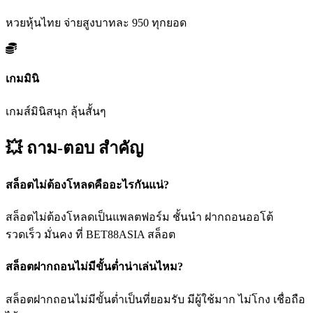
หวยหุ้นไทย จ่ายสูงบาทละ 950 ทุกยอด
เกมมินิ
เกมส์มินิสนุก ลุ้นสั้นๆ
💥 ถาม-ตอบ
สำคัญ
สล็อตไม่ต้องโหลดคืออะไรกันแน่?
สล็อตไม่ต้องโหลดเป็นแพลตฟอร์ม ชั้นนำ ฝากถอนออโต้
รวดเร็ว มั่นคง ที่ BET88ASIA สล็อต
สล็อตฝากถอนไม่มีขั้นต่ำน่าเล่นไหม?
สล็อตฝากถอนไม่มีขั้นต่ำเป็นที่ยอมรับ มีผู้ใช้มาก ไม่โกง เชื่อถือ