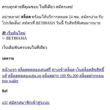
ครบทุกค่ายที่คุณชอบ ในที่เดียว สมัครเลย!
อย่าพลาด!
สล็อต
พร้อมให้บริการตลอด 24 ชม. สมัครง่าย รับ
โปรจัดเต็ม! สมัครที่
BET88ASIA
วันนี้ รับสิทธิพิเศษมากมาย
🎁 เริ่มต้นใหม่
✨ BET88ASIA
เว็บเดิมพันครบจบในที่เดียว
บทความ
หน้าแรก
สล็อตทดลองเล่นฟรี
ทางเข้าสล็อต
เว็บสล็อตลิขสิทธิ์
แท้
สล็อตทดลองเล่น pg
สล็อตฝาก 100 รับ 200
สล็อตฝากถอน
true wallet
ลิงก์
u31
สมัครสมาชิก
เข้าสู่ระบบ