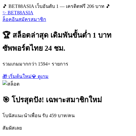
🎵 BET88ASIA เว็บอันดับ 1 — เครดิตฟรี 206 บาท 🎵
✨ BET88ASIA
ล็อคอิน
สมัครสมาชิก
🏆 สล็อตล่าสุด เดิมพันขั้นต่ำ 1 บาท
ซัพพอร์ตไทย 24 ชม.
รวมเกมมากกว่า 1594+ รายการ
🎁 เริ่มต้นใหม่
💎 ดูเกม
🎯 โปรสุดปัง! เฉพาะสมาชิกใหม่
โบนัสแนะนำเพื่อน รับ 459 บาท/คน
สัมผัสเลย