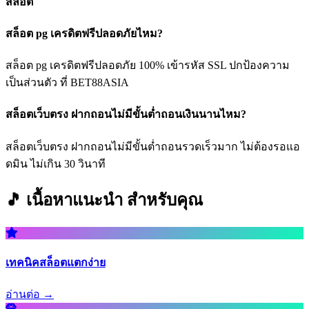
สล็อต
สล็อต pg เครดิตฟรีปลอดภัยไหม?
สล็อต pg เครดิตฟรีปลอดภัย 100% เข้ารหัส SSL ปกป้องความ
เป็นส่วนตัว ที่ BET88ASIA
สล็อตเว็บตรง ฝากถอนไม่มีขั้นต่ำถอนเงินนานไหม?
สล็อตเว็บตรง ฝากถอนไม่มีขั้นต่ำถอนรวดเร็วมาก ไม่ต้องรอแอ
ดมิน ไม่เกิน 30 วินาที
🎵 เนื้อหาแนะนำ
สำหรับคุณ
เทคนิคสล็อตแตกง่าย
อ่านต่อ →