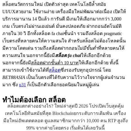
สล็อตนวัตกรรมใหม่ เปิดตัวล่าสุด เทคโนโลยีล้ำสมัย
UI/UXสวยงาม ใช้งานง่าย เครื่องมือใหม่พัฒนาต่อเนื่อง เปิดให้
บริการมานาน 14 ปีแล้ว การันตี มีเกมให้เลือกมากกว่า 3,000
เกม เว็บตรงไม่ผ่านเอเย่นต์ มั่นคงปลอดภัย ฝากถอนอัตโนมัติ
ภายใน 30 วิ อีกทั้งสล็อต fa chaiชั้นนำ รวมถึงสล็อต pragmatic
เว็บตรงที่หลายคนให้ความสนใจ สำหรับสล็อตไม่ต้องโหลดนั้น
มีความโดดเด่น รวมถึง
สล็อตฝากถอนไม่มีขั้นต่ำ
ที่หลายคนให้
ความสนใจ นอกจากนี้ยังมี
สล็อต fa chai
ให้เลือกอีกด้วย
นอกจากนี้ยังมี
สล็อตฝากขั้นต่ำ 10 บาท
ให้เลือกอีกด้วย ทั้งนี้
สามารถเข้าใช้งานได้ที่
สล็อต
ซึ่งรองรับทุกอุปกรณ์ โดย
BET88ASIA
เป็นเว็บตรงที่ได้รับความไว้วางใจจากผู้เล่นจำนวน
มาก ซึ่ง
u31
ก็เป็นอีกตัวเลือกยอดนิยมในหมู่ผู้เล่น
ทำไมต้องเลือก
สล็อต
สล็อตแตกต่างอย่างไร? ใหม่ล่าสุดปี 2026 โปรเปิดเว็บสุดคุ้ม
เทคโนโลยีทันสมัยที่สุด Blockchainยกระดับการเดิมพัน เครื่อง
มือใหม่อัพเดตตลอด ดูแลสมาชิกมากกว่า 10,000 คน RTP สูงถึง
99% จากค่ายโดยตรง เริ่มต้นได้เลยวันนี้