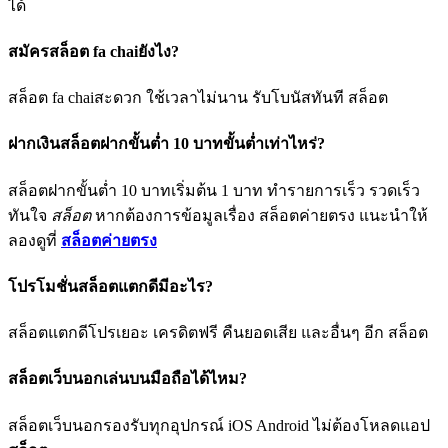
ได้
สมัครสล็อต fa chaiยังไง?
สล็อต fa chaiสะดวก ใช้เวลาไม่นาน รับโบนัสทันที สล็อต
ฝากเงินสล็อตฝากขั้นต่ำ 10 บาทขั้นต่ำเท่าไหร่?
สล็อตฝากขั้นต่ำ 10 บาทเริ่มต้น 1 บาท ทำรายการเร็ว รวดเร็ว
ทันใจ
สล็อต
หากต้องการข้อมูลเรื่อง สล็อตค่ายตรง แนะนำให้
ลองดูที่
สล็อตค่ายตรง
โปรโมชั่นสล็อตแตกดีมีอะไร?
สล็อตแตกดีโปรเยอะ เครดิตฟรี คืนยอดเสีย และอื่นๆ อีก สล็อต
สล็อตเว็บนอกเล่นบนมือถือได้ไหม?
สล็อตเว็บนอกรองรับทุกอุปกรณ์ iOS Android ไม่ต้องโหลดแอป