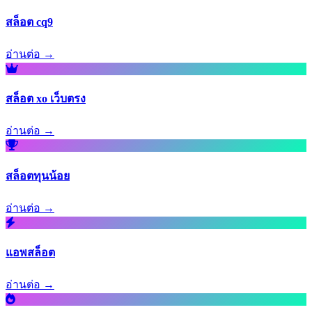
สล็อต cq9
อ่านต่อ →
สล็อต xo เว็บตรง
อ่านต่อ →
สล็อตทุนน้อย
อ่านต่อ →
แอพสล็อต
อ่านต่อ →