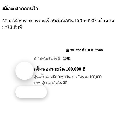
สล็อต ฝากถอนไว
AI ออโต้ ทำรายการรวดเร็วทันใจไม่เกิน 10 วินาที ซึ่ง สล็อต จัด
มาให้เต็มที่
วันเสาร์ที่ 8 ส.ค. 2569
100K
โปรโมชั่นวันนี้
แจ็คพอตรายวัน 100,000 ฿
ลุ้นแจ็คพอตพิเศษทุกวัน รางวัลรวม 100,000
บาท สุ่มแจกอัตโนมัติ
รับโปรนี้