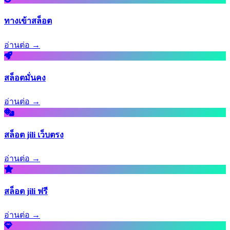
ทางเข้าสล็อต
อ่านต่อ →
สล็อตมั่นคง
อ่านต่อ →
สล็อต jili เว็บตรง
อ่านต่อ →
สล็อต jili ฟรี
อ่านต่อ →