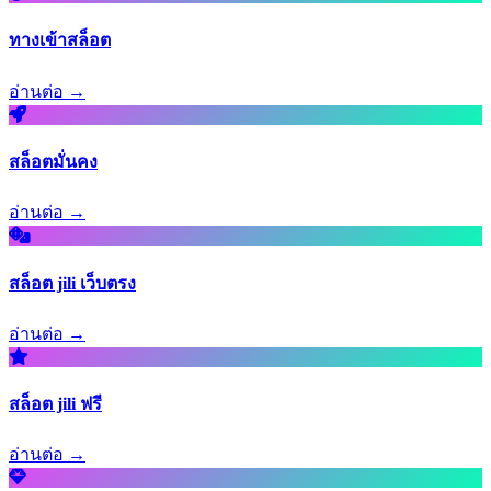
ทางเข้าสล็อต
อ่านต่อ →
สล็อตมั่นคง
อ่านต่อ →
สล็อต jili เว็บตรง
อ่านต่อ →
สล็อต jili ฟรี
อ่านต่อ →