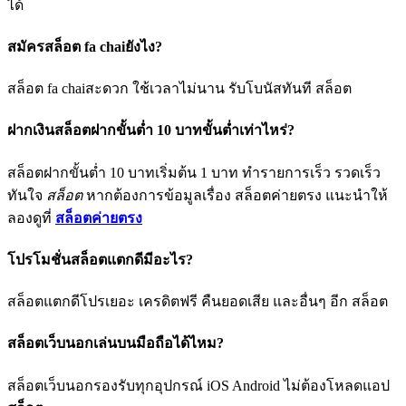
ได้
สมัครสล็อต fa chaiยังไง?
สล็อต fa chaiสะดวก ใช้เวลาไม่นาน รับโบนัสทันที สล็อต
ฝากเงินสล็อตฝากขั้นต่ำ 10 บาทขั้นต่ำเท่าไหร่?
สล็อตฝากขั้นต่ำ 10 บาทเริ่มต้น 1 บาท ทำรายการเร็ว รวดเร็ว
ทันใจ
สล็อต
หากต้องการข้อมูลเรื่อง สล็อตค่ายตรง แนะนำให้
ลองดูที่
สล็อตค่ายตรง
โปรโมชั่นสล็อตแตกดีมีอะไร?
สล็อตแตกดีโปรเยอะ เครดิตฟรี คืนยอดเสีย และอื่นๆ อีก สล็อต
สล็อตเว็บนอกเล่นบนมือถือได้ไหม?
สล็อตเว็บนอกรองรับทุกอุปกรณ์ iOS Android ไม่ต้องโหลดแอป