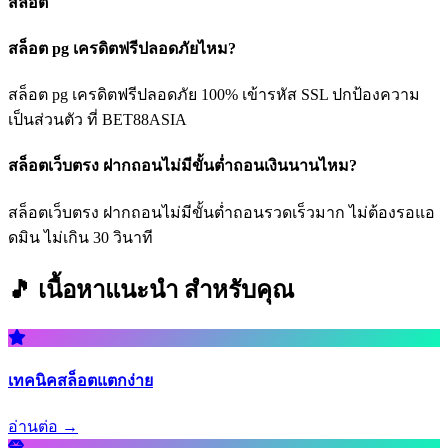
สล็อต
สล็อต pg เครดิตฟรีปลอดภัยไหม?
สล็อต pg เครดิตฟรีปลอดภัย 100% เข้ารหัส SSL ปกป้องความ
เป็นส่วนตัว ที่ BET88ASIA
สล็อตเว็บตรง ฝากถอนไม่มีขั้นต่ำถอนเงินนานไหม?
สล็อตเว็บตรง ฝากถอนไม่มีขั้นต่ำถอนรวดเร็วมาก ไม่ต้องรอแอ
ดมิน ไม่เกิน 30 วินาที
🎵 เนื้อหาแนะนำ
สำหรับคุณ
เทคนิคสล็อตแตกง่าย
อ่านต่อ →