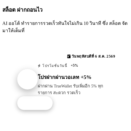
สล็อต ฝากถอนไว
AI ออโต้ ทำรายการรวดเร็วทันใจไม่เกิน 10 วินาที ซึ่ง สล็อต จัด
มาให้เต็มที่
วันพฤหัสบดีที่ 6 ส.ค. 2569
+5%
โปรโมชั่นวันนี้
โปรฝากผ่านวอเลท +5%
ฝากผ่าน TrueWallet รับเพิ่มอีก 5% ทุก
รายการ สะดวก รวดเร็ว
รับโปรนี้