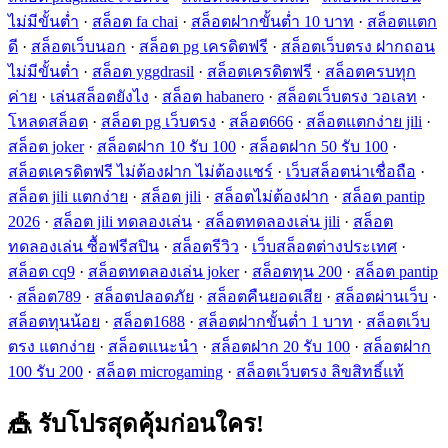
ไม่มีขั้นต่ำ
·
สล็อต fa chai
·
สล็อตฝากขั้นต่ำ 10 บาท
·
สล็อตแตก
ดี
·
สล็อตเว็บนอก
·
สล็อต pg เครดิตฟรี
·
สล็อตเว็บตรง ฝากถอน
ไม่มีขั้นต่ำ
·
สล็อต yggdrasil
·
สล็อตเครดิตฟรี
·
สล็อตครบทุก
ค่าย
·
เล่นสล็อตยังไง
·
สล็อต habanero
·
สล็อตเว็บตรง วอเลท
·
โหลดสล็อต
·
สล็อต pg เว็บตรง
·
สล็อต666
·
สล็อตแตกง่าย jili
·
สล็อต joker
·
สล็อตฝาก 10 รับ 100
·
สล็อตฝาก 50 รับ 100
·
สล็อตเครดิตฟรี ไม่ต้องฝาก ไม่ต้องแชร์
·
เว็บสล็อตน่าเชื่อถือ
·
สล็อต jili แตกง่าย
·
สล็อต jili
·
สล็อตไม่ต้องฝาก
·
สล็อต pantip
2026
·
สล็อต jili ทดลองเล่น
·
สล็อตทดลองเล่น jili
·
สล็อต
ทดลองเล่น ซื้อฟรีสปิน
·
สล็อตรีวิว
·
เว็บสล็อตต่างประเทศ
·
สล็อต cq9
·
สล็อตทดลองเล่น joker
·
สล็อตทุน 200
·
สล็อต pantip
·
สล็อต789
·
สล็อตปลอดภัย
·
สล็อตคืนยอดเสีย
·
สล็อตผ่านเว็บ
·
สล็อตทุนน้อย
·
สล็อต1688
·
สล็อตฝากขั้นต่ำ 1 บาท
·
สล็อตเว็บ
ตรง แตกง่าย
·
สล็อตแนะนำ
·
สล็อตฝาก 20 รับ 100
·
สล็อตฝาก
100 รับ 200
·
สล็อต microgaming
·
สล็อตเว็บตรง ลิขสิทธิ์แท้
🎪 รับโปรสุดคุ้มก่อนใคร!