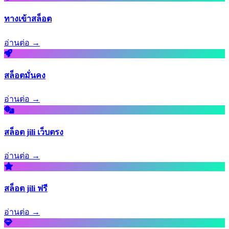
ทางเข้าสล็อต
อ่านต่อ →
สล็อตมั่นคง
อ่านต่อ →
สล็อต jili เว็บตรง
อ่านต่อ →
สล็อต jili ฟรี
อ่านต่อ →