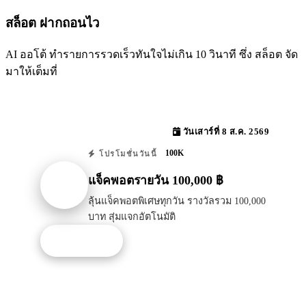
สล็อต ฝากถอนไว
AI ออโต้ ทำรายการรวดเร็วทันใจไม่เกิน 10 วินาที ซึ่ง สล็อต จัด
มาให้เต็มที่
วันเสาร์ที่ 8 ส.ค. 2569
100K
โปรโมชั่นวันนี้
แจ็คพอตรายวัน 100,000 ฿
ลุ้นแจ็คพอตพิเศษทุกวัน รางวัลรวม 100,000
บาท สุ่มแจกอัตโนมัติ
รับโปรนี้