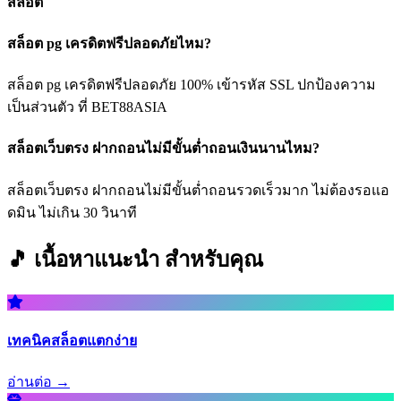
สล็อต
สล็อต pg เครดิตฟรีปลอดภัยไหม?
สล็อต pg เครดิตฟรีปลอดภัย 100% เข้ารหัส SSL ปกป้องความ
เป็นส่วนตัว ที่ BET88ASIA
สล็อตเว็บตรง ฝากถอนไม่มีขั้นต่ำถอนเงินนานไหม?
สล็อตเว็บตรง ฝากถอนไม่มีขั้นต่ำถอนรวดเร็วมาก ไม่ต้องรอแอ
ดมิน ไม่เกิน 30 วินาที
🎵 เนื้อหาแนะนำ
สำหรับคุณ
เทคนิคสล็อตแตกง่าย
อ่านต่อ →