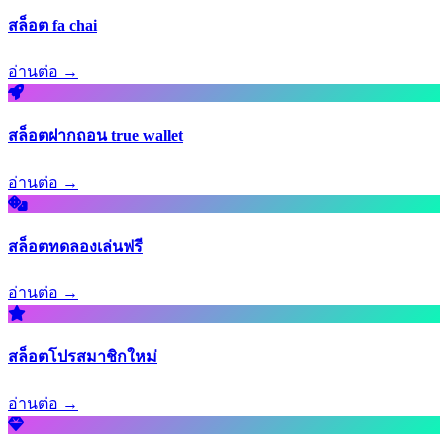
สล็อต fa chai
อ่านต่อ →
สล็อตฝากถอน true wallet
อ่านต่อ →
สล็อตทดลองเล่นฟรี
อ่านต่อ →
สล็อตโปรสมาชิกใหม่
อ่านต่อ →