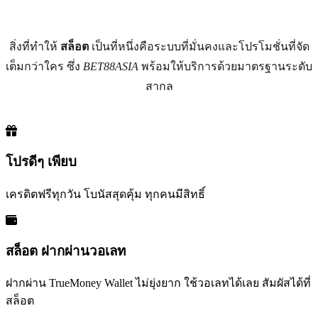
สิ่งที่ทำให้
สล็อต
เป็นที่หนึ่งคือระบบที่มั่นคงและโปรโมชั่นที่จัด
เต็มกว่าใคร ซึ่ง
BET88ASIA
พร้อมให้บริการด้วยมาตรฐานระดับ
สากล
โปรดีๆ เพียบ
เครดิตฟรีทุกวัน โบนัสสุดคุ้ม ทุกคนมีสิทธิ์
สล็อต ฝากผ่านวอเลท
ฝากผ่าน TrueMoney Wallet ไม่ยุ่งยาก ใช้วอเลทได้เลย สัมผัสได้ที่
สล็อต