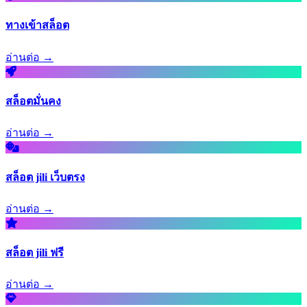
ทางเข้าสล็อต
อ่านต่อ →
สล็อตมั่นคง
อ่านต่อ →
สล็อต jili เว็บตรง
อ่านต่อ →
สล็อต jili ฟรี
อ่านต่อ →