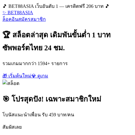
🎵 BET88ASIA เว็บอันดับ 1 — เครดิตฟรี 206 บาท 🎵
✨ BET88ASIA
ล็อคอิน
สมัครสมาชิก
🏆 สล็อตล่าสุด เดิมพันขั้นต่ำ 1 บาท
ซัพพอร์ตไทย 24 ชม.
รวมเกมมากกว่า 1594+ รายการ
🎁 เริ่มต้นใหม่
💎 ดูเกม
🎯 โปรสุดปัง! เฉพาะสมาชิกใหม่
โบนัสแนะนำเพื่อน รับ 459 บาท/คน
สัมผัสเลย