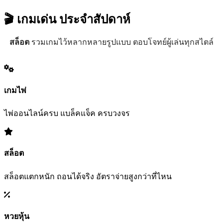
🎬 เกมเด่น
ประจำสัปดาห์
สล็อต
รวมเกมไว้หลากหลายรูปแบบ ตอบโจทย์ผู้เล่นทุกสไตล์
เกมไพ่
ไพ่ออนไลน์ครบ แบล็คแจ็ค ครบวงจร
สล็อต
สล็อตแตกหนัก ถอนได้จริง อัตราจ่ายสูงกว่าที่ไหน
หวยหุ้น