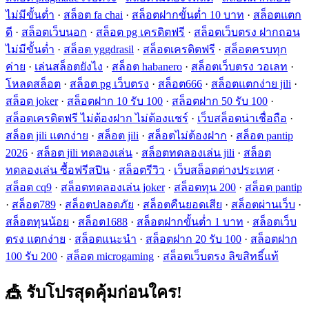
ไม่มีขั้นต่ำ
·
สล็อต fa chai
·
สล็อตฝากขั้นต่ำ 10 บาท
·
สล็อตแตก
ดี
·
สล็อตเว็บนอก
·
สล็อต pg เครดิตฟรี
·
สล็อตเว็บตรง ฝากถอน
ไม่มีขั้นต่ำ
·
สล็อต yggdrasil
·
สล็อตเครดิตฟรี
·
สล็อตครบทุก
ค่าย
·
เล่นสล็อตยังไง
·
สล็อต habanero
·
สล็อตเว็บตรง วอเลท
·
โหลดสล็อต
·
สล็อต pg เว็บตรง
·
สล็อต666
·
สล็อตแตกง่าย jili
·
สล็อต joker
·
สล็อตฝาก 10 รับ 100
·
สล็อตฝาก 50 รับ 100
·
สล็อตเครดิตฟรี ไม่ต้องฝาก ไม่ต้องแชร์
·
เว็บสล็อตน่าเชื่อถือ
·
สล็อต jili แตกง่าย
·
สล็อต jili
·
สล็อตไม่ต้องฝาก
·
สล็อต pantip
2026
·
สล็อต jili ทดลองเล่น
·
สล็อตทดลองเล่น jili
·
สล็อต
ทดลองเล่น ซื้อฟรีสปิน
·
สล็อตรีวิว
·
เว็บสล็อตต่างประเทศ
·
สล็อต cq9
·
สล็อตทดลองเล่น joker
·
สล็อตทุน 200
·
สล็อต pantip
·
สล็อต789
·
สล็อตปลอดภัย
·
สล็อตคืนยอดเสีย
·
สล็อตผ่านเว็บ
·
สล็อตทุนน้อย
·
สล็อต1688
·
สล็อตฝากขั้นต่ำ 1 บาท
·
สล็อตเว็บ
ตรง แตกง่าย
·
สล็อตแนะนำ
·
สล็อตฝาก 20 รับ 100
·
สล็อตฝาก
100 รับ 200
·
สล็อต microgaming
·
สล็อตเว็บตรง ลิขสิทธิ์แท้
🎪 รับโปรสุดคุ้มก่อนใคร!