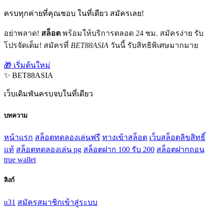
ครบทุกค่ายที่คุณชอบ ในที่เดียว สมัครเลย!
อย่าพลาด!
สล็อต
พร้อมให้บริการตลอด 24 ชม. สมัครง่าย รับ
โปรจัดเต็ม! สมัครที่
BET88ASIA
วันนี้ รับสิทธิพิเศษมากมาย
🎁 เริ่มต้นใหม่
✨ BET88ASIA
เว็บเดิมพันครบจบในที่เดียว
บทความ
หน้าแรก
สล็อตทดลองเล่นฟรี
ทางเข้าสล็อต
เว็บสล็อตลิขสิทธิ์
แท้
สล็อตทดลองเล่น pg
สล็อตฝาก 100 รับ 200
สล็อตฝากถอน
true wallet
ลิงก์
u31
สมัครสมาชิก
เข้าสู่ระบบ