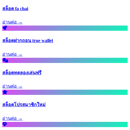
สล็อต fa chai
อ่านต่อ →
สล็อตฝากถอน true wallet
อ่านต่อ →
สล็อตทดลองเล่นฟรี
อ่านต่อ →
สล็อตโปรสมาชิกใหม่
อ่านต่อ →