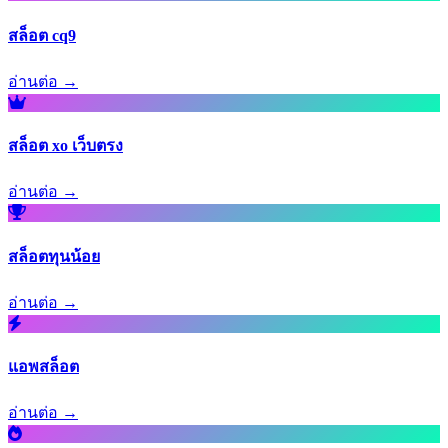
สล็อต cq9
อ่านต่อ →
สล็อต xo เว็บตรง
อ่านต่อ →
สล็อตทุนน้อย
อ่านต่อ →
แอพสล็อต
อ่านต่อ →