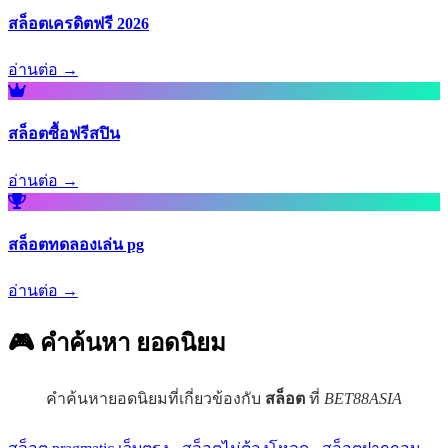
สล็อตเครดิตฟรี 2026
อ่านต่อ →
สล็อตซื้อฟรีสปิน
อ่านต่อ →
สล็อตทดลองเล่น pg
อ่านต่อ →
🎮 คำค้นหา
ยอดนิยม
คำค้นหายอดนิยมที่เกี่ยวข้องกับ
สล็อต
ที่
BET88ASIA