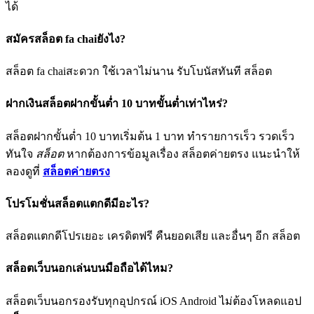
ได้
สมัครสล็อต fa chaiยังไง?
สล็อต fa chaiสะดวก ใช้เวลาไม่นาน รับโบนัสทันที สล็อต
ฝากเงินสล็อตฝากขั้นต่ำ 10 บาทขั้นต่ำเท่าไหร่?
สล็อตฝากขั้นต่ำ 10 บาทเริ่มต้น 1 บาท ทำรายการเร็ว รวดเร็ว
ทันใจ
สล็อต
หากต้องการข้อมูลเรื่อง สล็อตค่ายตรง แนะนำให้
ลองดูที่
สล็อตค่ายตรง
โปรโมชั่นสล็อตแตกดีมีอะไร?
สล็อตแตกดีโปรเยอะ เครดิตฟรี คืนยอดเสีย และอื่นๆ อีก สล็อต
สล็อตเว็บนอกเล่นบนมือถือได้ไหม?
สล็อตเว็บนอกรองรับทุกอุปกรณ์ iOS Android ไม่ต้องโหลดแอป