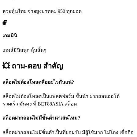
หวยหุ้นไทย จ่ายสูงบาทละ 950 ทุกยอด
เกมมินิ
เกมส์มินิสนุก ลุ้นสั้นๆ
💥 ถาม-ตอบ
สำคัญ
สล็อตไม่ต้องโหลดคืออะไรกันแน่?
สล็อตไม่ต้องโหลดเป็นแพลตฟอร์ม ชั้นนำ ฝากถอนออโต้
รวดเร็ว มั่นคง ที่ BET88ASIA สล็อต
สล็อตฝากถอนไม่มีขั้นต่ำน่าเล่นไหม?
สล็อตฝากถอนไม่มีขั้นต่ำเป็นที่ยอมรับ มีผู้ใช้มาก ไม่โกง เชื่อถือ