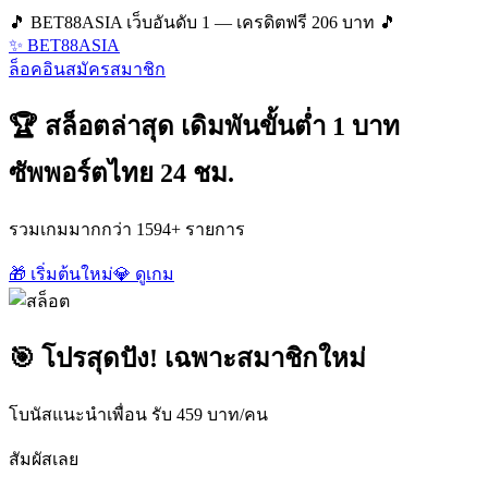
🎵 BET88ASIA เว็บอันดับ 1 — เครดิตฟรี 206 บาท 🎵
✨ BET88ASIA
ล็อคอิน
สมัครสมาชิก
🏆 สล็อตล่าสุด เดิมพันขั้นต่ำ 1 บาท
ซัพพอร์ตไทย 24 ชม.
รวมเกมมากกว่า 1594+ รายการ
🎁 เริ่มต้นใหม่
💎 ดูเกม
🎯 โปรสุดปัง! เฉพาะสมาชิกใหม่
โบนัสแนะนำเพื่อน รับ 459 บาท/คน
สัมผัสเลย