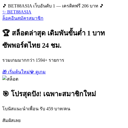
🎵 BET88ASIA เว็บอันดับ 1 — เครดิตฟรี 206 บาท 🎵
✨ BET88ASIA
ล็อคอิน
สมัครสมาชิก
🏆 สล็อตล่าสุด เดิมพันขั้นต่ำ 1 บาท
ซัพพอร์ตไทย 24 ชม.
รวมเกมมากกว่า 1594+ รายการ
🎁 เริ่มต้นใหม่
💎 ดูเกม
🎯 โปรสุดปัง! เฉพาะสมาชิกใหม่
โบนัสแนะนำเพื่อน รับ 459 บาท/คน
สัมผัสเลย