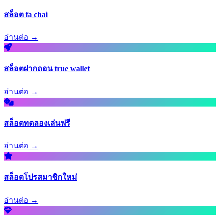
สล็อต fa chai
อ่านต่อ →
สล็อตฝากถอน true wallet
อ่านต่อ →
สล็อตทดลองเล่นฟรี
อ่านต่อ →
สล็อตโปรสมาชิกใหม่
อ่านต่อ →