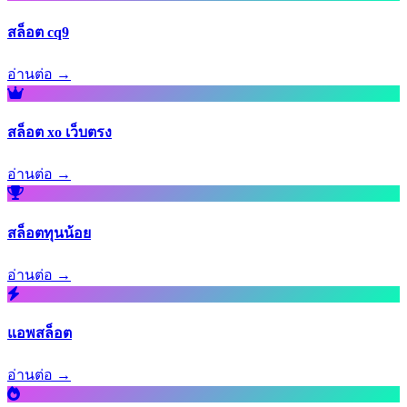
สล็อต cq9
อ่านต่อ →
สล็อต xo เว็บตรง
อ่านต่อ →
สล็อตทุนน้อย
อ่านต่อ →
แอพสล็อต
อ่านต่อ →