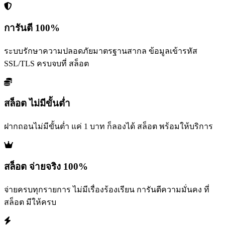
การันตี 100%
ระบบรักษาความปลอดภัยมาตรฐานสากล ข้อมูลเข้ารหัส
SSL/TLS ครบจบที่ สล็อต
สล็อต ไม่มีขั้นต่ำ
ฝากถอนไม่มีขั้นต่ำ แค่ 1 บาท ก็ลองได้ สล็อต พร้อมให้บริการ
สล็อต จ่ายจริง 100%
จ่ายครบทุกรายการ ไม่มีเรื่องร้องเรียน การันตีความมั่นคง ที่
สล็อต มีให้ครบ