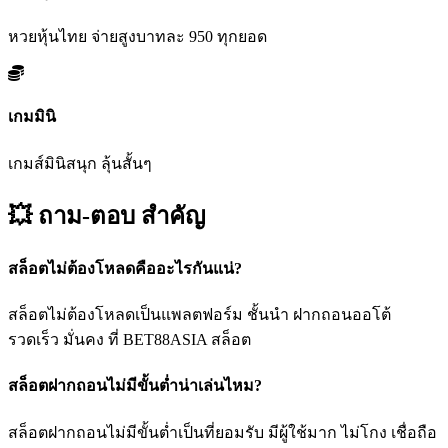
หวยหุ้นไทย จ่ายสูงบาทละ 950 ทุกยอด
เกมมินิ
เกมส์มินิสนุก ลุ้นสั้นๆ
💥 ถาม-ตอบ
สำคัญ
สล็อตไม่ต้องโหลดคืออะไรกันแน่?
สล็อตไม่ต้องโหลดเป็นแพลตฟอร์ม ชั้นนำ ฝากถอนออโต้
รวดเร็ว มั่นคง ที่ BET88ASIA สล็อต
สล็อตฝากถอนไม่มีขั้นต่ำน่าเล่นไหม?
สล็อตฝากถอนไม่มีขั้นต่ำเป็นที่ยอมรับ มีผู้ใช้มาก ไม่โกง เชื่อถือ