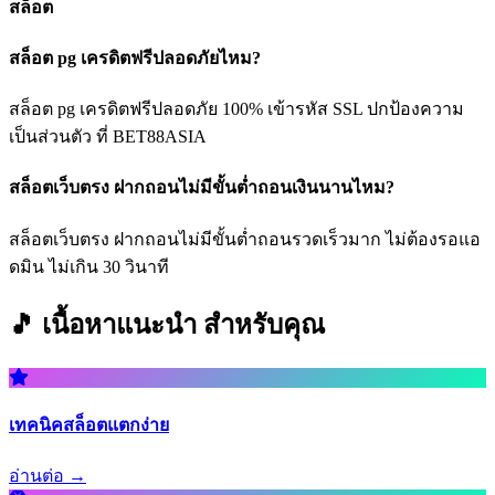
สล็อต
สล็อต pg เครดิตฟรีปลอดภัยไหม?
สล็อต pg เครดิตฟรีปลอดภัย 100% เข้ารหัส SSL ปกป้องความ
เป็นส่วนตัว ที่ BET88ASIA
สล็อตเว็บตรง ฝากถอนไม่มีขั้นต่ำถอนเงินนานไหม?
สล็อตเว็บตรง ฝากถอนไม่มีขั้นต่ำถอนรวดเร็วมาก ไม่ต้องรอแอ
ดมิน ไม่เกิน 30 วินาที
🎵 เนื้อหาแนะนำ
สำหรับคุณ
เทคนิคสล็อตแตกง่าย
อ่านต่อ →