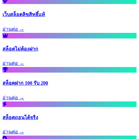
เว็บสล็อตลิขสิทธิ์แท้
อ่านต่อ →
สล็อตไม่ต้องฝาก
อ่านต่อ →
สล็อตฝาก 100 รับ 200
อ่านต่อ →
สล็อตถอนได้จริง
อ่านต่อ →