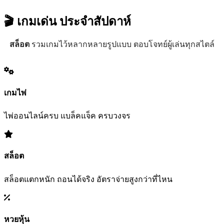
🎬 เกมเด่น
ประจำสัปดาห์
สล็อต
รวมเกมไว้หลากหลายรูปแบบ ตอบโจทย์ผู้เล่นทุกสไตล์
เกมไพ่
ไพ่ออนไลน์ครบ แบล็คแจ็ค ครบวงจร
สล็อต
สล็อตแตกหนัก ถอนได้จริง อัตราจ่ายสูงกว่าที่ไหน
หวยหุ้น