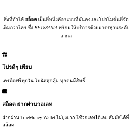
สิ่งที่ทำให้
สล็อต
เป็นที่หนึ่งคือระบบที่มั่นคงและโปรโมชั่นที่จัด
เต็มกว่าใคร ซึ่ง
BET88ASIA
พร้อมให้บริการด้วยมาตรฐานระดับ
สากล
โปรดีๆ เพียบ
เครดิตฟรีทุกวัน โบนัสสุดคุ้ม ทุกคนมีสิทธิ์
สล็อต ฝากผ่านวอเลท
ฝากผ่าน TrueMoney Wallet ไม่ยุ่งยาก ใช้วอเลทได้เลย สัมผัสได้ที่
สล็อต