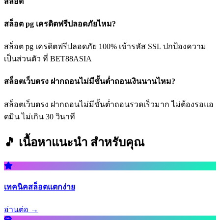
สล็อต
สล็อต pg เครดิตฟรีปลอดภัยไหม?
สล็อต pg เครดิตฟรีปลอดภัย 100% เข้ารหัส SSL ปกป้องความ
เป็นส่วนตัว ที่ BET88ASIA
สล็อตเว็บตรง ฝากถอนไม่มีขั้นต่ำถอนเงินนานไหม?
สล็อตเว็บตรง ฝากถอนไม่มีขั้นต่ำถอนรวดเร็วมาก ไม่ต้องรอแอ
ดมิน ไม่เกิน 30 วินาที
🎵 เนื้อหาแนะนำ
สำหรับคุณ
เทคนิคสล็อตแตกง่าย
อ่านต่อ →