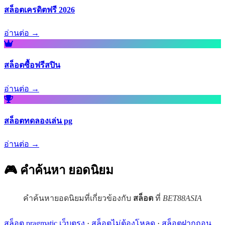
สล็อตเครดิตฟรี 2026
อ่านต่อ →
สล็อตซื้อฟรีสปิน
อ่านต่อ →
สล็อตทดลองเล่น pg
อ่านต่อ →
🎮 คำค้นหา
ยอดนิยม
คำค้นหายอดนิยมที่เกี่ยวข้องกับ
สล็อต
ที่
BET88ASIA
สล็อต pragmatic เว็บตรง
·
สล็อตไม่ต้องโหลด
·
สล็อตฝากถอน