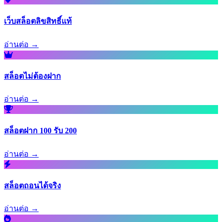
เว็บสล็อตลิขสิทธิ์แท้
อ่านต่อ →
สล็อตไม่ต้องฝาก
อ่านต่อ →
สล็อตฝาก 100 รับ 200
อ่านต่อ →
สล็อตถอนได้จริง
อ่านต่อ →