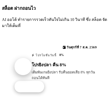
สล็อต ฝากถอนไว
AI ออโต้ ทำรายการรวดเร็วทันใจไม่เกิน 10 วินาที ซึ่ง สล็อต จัด
มาให้เต็มที่
วันศุกร์ที่ 7 ส.ค. 2569
8%
โปรโมชั่นวันนี้
โปรยิงปลา คืน 8%
เดิมพันเกมยิงปลา รับคืนยอดเสีย 8% ทุกวัน
ถอนได้ทันที
รับโปรนี้