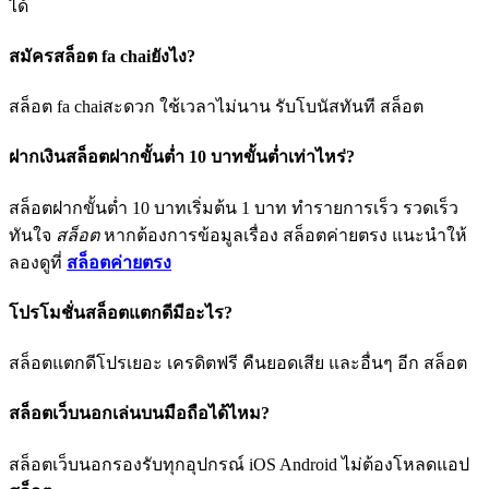
ได้
สมัครสล็อต fa chaiยังไง?
สล็อต fa chaiสะดวก ใช้เวลาไม่นาน รับโบนัสทันที สล็อต
ฝากเงินสล็อตฝากขั้นต่ำ 10 บาทขั้นต่ำเท่าไหร่?
สล็อตฝากขั้นต่ำ 10 บาทเริ่มต้น 1 บาท ทำรายการเร็ว รวดเร็ว
ทันใจ
สล็อต
หากต้องการข้อมูลเรื่อง สล็อตค่ายตรง แนะนำให้
ลองดูที่
สล็อตค่ายตรง
โปรโมชั่นสล็อตแตกดีมีอะไร?
สล็อตแตกดีโปรเยอะ เครดิตฟรี คืนยอดเสีย และอื่นๆ อีก สล็อต
สล็อตเว็บนอกเล่นบนมือถือได้ไหม?
สล็อตเว็บนอกรองรับทุกอุปกรณ์ iOS Android ไม่ต้องโหลดแอป