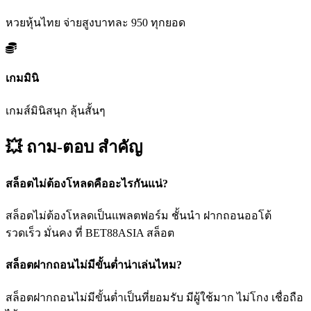
หวยหุ้นไทย จ่ายสูงบาทละ 950 ทุกยอด
เกมมินิ
เกมส์มินิสนุก ลุ้นสั้นๆ
💥 ถาม-ตอบ
สำคัญ
สล็อตไม่ต้องโหลดคืออะไรกันแน่?
สล็อตไม่ต้องโหลดเป็นแพลตฟอร์ม ชั้นนำ ฝากถอนออโต้
รวดเร็ว มั่นคง ที่ BET88ASIA สล็อต
สล็อตฝากถอนไม่มีขั้นต่ำน่าเล่นไหม?
สล็อตฝากถอนไม่มีขั้นต่ำเป็นที่ยอมรับ มีผู้ใช้มาก ไม่โกง เชื่อถือ