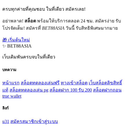
ครบทุกค่ายที่คุณชอบ ในที่เดียว สมัครเลย!
อย่าพลาด!
สล็อต
พร้อมให้บริการตลอด 24 ชม. สมัครง่าย รับ
โปรจัดเต็ม! สมัครที่
BET88ASIA
วันนี้ รับสิทธิพิเศษมากมาย
🎁 เริ่มต้นใหม่
✨ BET88ASIA
เว็บเดิมพันครบจบในที่เดียว
บทความ
หน้าแรก
สล็อตทดลองเล่นฟรี
ทางเข้าสล็อต
เว็บสล็อตลิขสิทธิ์
แท้
สล็อตทดลองเล่น pg
สล็อตฝาก 100 รับ 200
สล็อตฝากถอน
true wallet
ลิงก์
u31
สมัครสมาชิก
เข้าสู่ระบบ