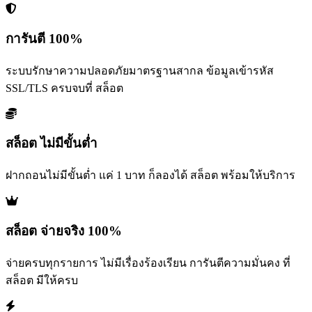
การันตี 100%
ระบบรักษาความปลอดภัยมาตรฐานสากล ข้อมูลเข้ารหัส
SSL/TLS ครบจบที่ สล็อต
สล็อต ไม่มีขั้นต่ำ
ฝากถอนไม่มีขั้นต่ำ แค่ 1 บาท ก็ลองได้ สล็อต พร้อมให้บริการ
สล็อต จ่ายจริง 100%
จ่ายครบทุกรายการ ไม่มีเรื่องร้องเรียน การันตีความมั่นคง ที่
สล็อต มีให้ครบ