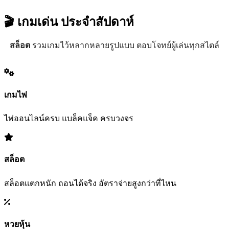
🎬 เกมเด่น
ประจำสัปดาห์
สล็อต
รวมเกมไว้หลากหลายรูปแบบ ตอบโจทย์ผู้เล่นทุกสไตล์
เกมไพ่
ไพ่ออนไลน์ครบ แบล็คแจ็ค ครบวงจร
สล็อต
สล็อตแตกหนัก ถอนได้จริง อัตราจ่ายสูงกว่าที่ไหน
หวยหุ้น