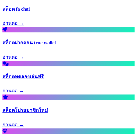
สล็อต fa chai
อ่านต่อ →
สล็อตฝากถอน true wallet
อ่านต่อ →
สล็อตทดลองเล่นฟรี
อ่านต่อ →
สล็อตโปรสมาชิกใหม่
อ่านต่อ →