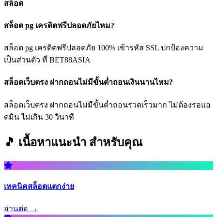
สล็อต
สล็อต pg เครดิตฟรีปลอดภัยไหม?
สล็อต pg เครดิตฟรีปลอดภัย 100% เข้ารหัส SSL ปกป้องความ
เป็นส่วนตัว ที่ BET88ASIA
สล็อตเว็บตรง ฝากถอนไม่มีขั้นต่ำถอนเงินนานไหม?
สล็อตเว็บตรง ฝากถอนไม่มีขั้นต่ำถอนรวดเร็วมาก ไม่ต้องรอแอ
ดมิน ไม่เกิน 30 วินาที
🎵 เนื้อหาแนะนำ
สำหรับคุณ
เทคนิคสล็อตแตกง่าย
อ่านต่อ →