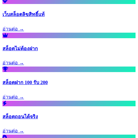
เว็บสล็อตลิขสิทธิ์แท้
อ่านต่อ →
สล็อตไม่ต้องฝาก
อ่านต่อ →
สล็อตฝาก 100 รับ 200
อ่านต่อ →
สล็อตถอนได้จริง
อ่านต่อ →