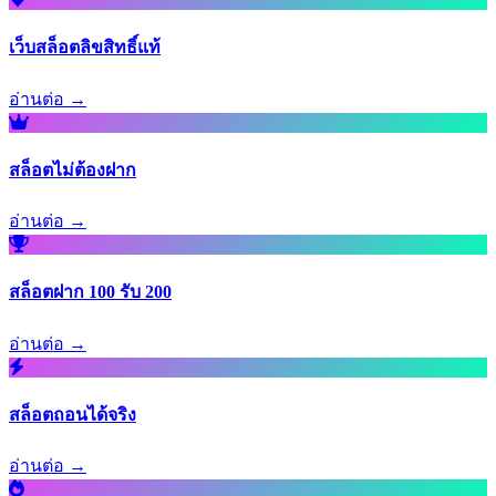
เว็บสล็อตลิขสิทธิ์แท้
อ่านต่อ →
สล็อตไม่ต้องฝาก
อ่านต่อ →
สล็อตฝาก 100 รับ 200
อ่านต่อ →
สล็อตถอนได้จริง
อ่านต่อ →