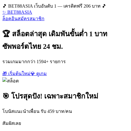
🎵 BET88ASIA เว็บอันดับ 1 — เครดิตฟรี 206 บาท 🎵
✨ BET88ASIA
ล็อคอิน
สมัครสมาชิก
🏆 สล็อตล่าสุด เดิมพันขั้นต่ำ 1 บาท
ซัพพอร์ตไทย 24 ชม.
รวมเกมมากกว่า 1594+ รายการ
🎁 เริ่มต้นใหม่
💎 ดูเกม
🎯 โปรสุดปัง! เฉพาะสมาชิกใหม่
โบนัสแนะนำเพื่อน รับ 459 บาท/คน
สัมผัสเลย