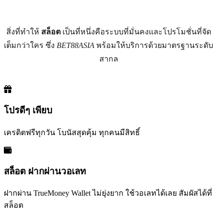
สิ่งที่ทำให้
สล็อต
เป็นที่หนึ่งคือระบบที่มั่นคงและโปรโมชั่นที่จัด
เต็มกว่าใคร ซึ่ง
BET88ASIA
พร้อมให้บริการด้วยมาตรฐานระดับ
สากล
โปรดีๆ เพียบ
เครดิตฟรีทุกวัน โบนัสสุดคุ้ม ทุกคนมีสิทธิ์
สล็อต ฝากผ่านวอเลท
ฝากผ่าน TrueMoney Wallet ไม่ยุ่งยาก ใช้วอเลทได้เลย สัมผัสได้ที่
สล็อต