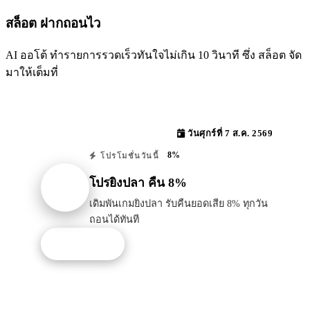
สล็อต ฝากถอนไว
AI ออโต้ ทำรายการรวดเร็วทันใจไม่เกิน 10 วินาที ซึ่ง สล็อต จัด
มาให้เต็มที่
วันศุกร์ที่ 7 ส.ค. 2569
8%
โปรโมชั่นวันนี้
โปรยิงปลา คืน 8%
เดิมพันเกมยิงปลา รับคืนยอดเสีย 8% ทุกวัน
ถอนได้ทันที
รับโปรนี้