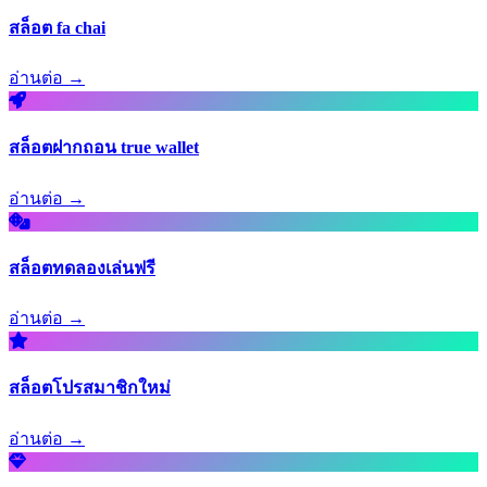
สล็อต fa chai
อ่านต่อ →
สล็อตฝากถอน true wallet
อ่านต่อ →
สล็อตทดลองเล่นฟรี
อ่านต่อ →
สล็อตโปรสมาชิกใหม่
อ่านต่อ →