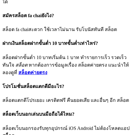
ได้
สมัครสล็อต fa chaiยังไง?
สล็อต fa chaiสะดวก ใช้เวลาไม่นาน รับโบนัสทันที สล็อต
ฝากเงินสล็อตฝากขั้นต่ำ 10 บาทขั้นต่ำเท่าไหร่?
สล็อตฝากขั้นต่ำ 10 บาทเริ่มต้น 1 บาท ทำรายการเร็ว รวดเร็ว
ทันใจ
สล็อต
หากต้องการข้อมูลเรื่อง สล็อตค่ายตรง แนะนำให้
ลองดูที่
สล็อตค่ายตรง
โปรโมชั่นสล็อตแตกดีมีอะไร?
สล็อตแตกดีโปรเยอะ เครดิตฟรี คืนยอดเสีย และอื่นๆ อีก สล็อต
สล็อตเว็บนอกเล่นบนมือถือได้ไหม?
สล็อตเว็บนอกรองรับทุกอุปกรณ์ iOS Android ไม่ต้องโหลดแอป