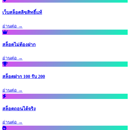
เว็บสล็อตลิขสิทธิ์แท้
อ่านต่อ →
สล็อตไม่ต้องฝาก
อ่านต่อ →
สล็อตฝาก 100 รับ 200
อ่านต่อ →
สล็อตถอนได้จริง
อ่านต่อ →