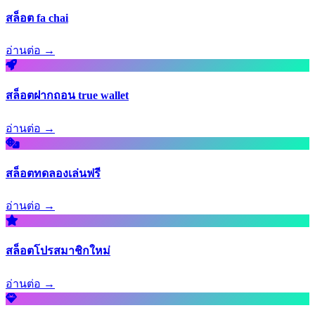
สล็อต fa chai
อ่านต่อ →
สล็อตฝากถอน true wallet
อ่านต่อ →
สล็อตทดลองเล่นฟรี
อ่านต่อ →
สล็อตโปรสมาชิกใหม่
อ่านต่อ →