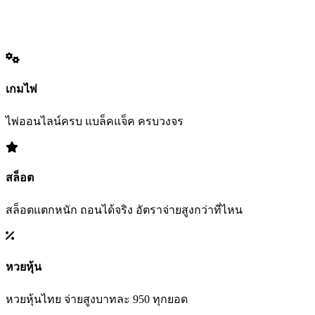
เกมไพ่
ไพ่ออนไลน์ครบ แบล็คแจ็ค ครบวงจร
สล็อต
สล็อตแตกหนัก ถอนได้จริง อัตราจ่ายสูงกว่าที่ไหน
หวยหุ้น
หวยหุ้นไทย จ่ายสูงบาทละ 950 ทุกยอด