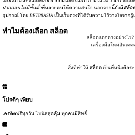
เอเย่นต์ มั่นคงปลอดภัย ฝากถอนอัตโนมัติ ภายใน 30 วิ อีกทั้งสล
ฝากถอนไม่มีขั้นต่ำ
ที่หลายคนให้ความสนใจ นอกจากนี้ยังมี
สล็อต
อุปกรณ์ โดย
BET88ASIA
เป็นเว็บตรงที่ได้รับความไว้วางใจจากผู
ทำไมต้องเลือก
สล็อต
สล็อตแตกต่างอย่างไร? ใ
เครื่องมือใหม่อัพเดต
สิ่งที่ทำให้
สล็อต
เป็นที่หนึ่งคือร
โปรดีๆ เพียบ
เครดิตฟรีทุกวัน โบนัสสุดคุ้ม ทุกคนมีสิทธิ์