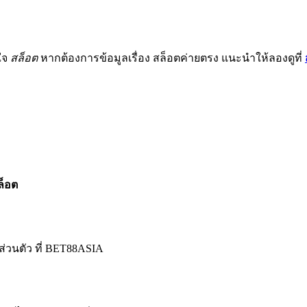
นใจ
สล็อต
หากต้องการข้อมูลเรื่อง สล็อตค่ายตรง แนะนำให้ลองดูที่
ล็อต
ส่วนตัว ที่ BET88ASIA