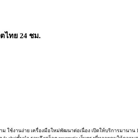
ร์ตไทย 24 ชม.
 ใช้งานง่าย เครื่องมือใหม่พัฒนาต่อเนื่อง เปิดให้บริการมานาน 14 