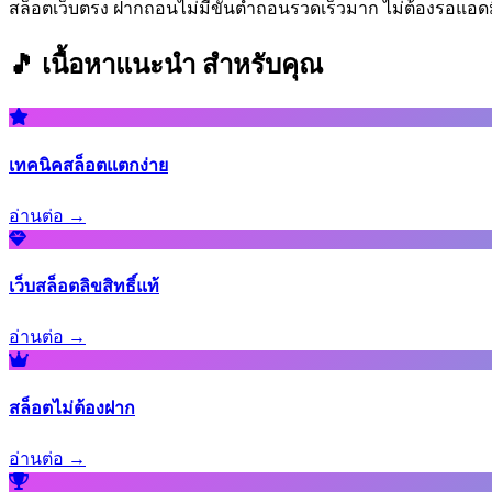
สล็อตเว็บตรง ฝากถอนไม่มีขั้นต่ำถอนรวดเร็วมาก ไม่ต้องรอแอดมิน
🎵 เนื้อหาแนะนำ
สำหรับคุณ
เทคนิคสล็อตแตกง่าย
อ่านต่อ →
เว็บสล็อตลิขสิทธิ์แท้
อ่านต่อ →
สล็อตไม่ต้องฝาก
อ่านต่อ →