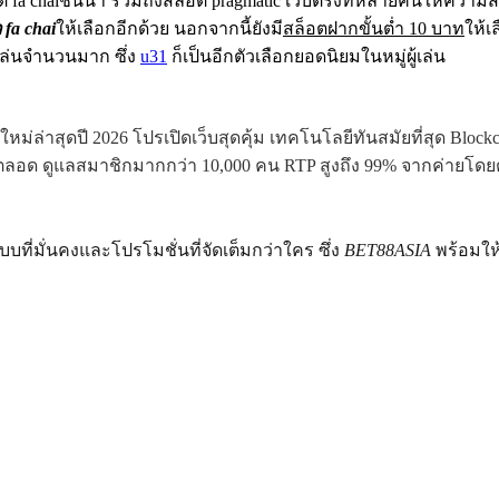
็อต fa chaiชั้นนำ รวมถึงสล็อต pragmatic เว็บตรงที่หลายคนให้คว
 fa chai
ให้เลือกอีกด้วย นอกจากนี้ยังมี
สล็อตฝากขั้นต่ำ 10 บาท
ให้เ
้เล่นจำนวนมาก ซึ่ง
u31
ก็เป็นอีกตัวเลือกยอดนิยมในหมู่ผู้เล่น
หม่ล่าสุดปี 2026 โปรเปิดเว็บสุดคุ้ม เทคโนโลยีทันสมัยที่สุด Bloc
ตลอด ดูแลสมาชิกมากกว่า 10,000 คน RTP สูงถึง 99% จากค่ายโดยตรง
ะบบที่มั่นคงและโปรโมชั่นที่จัดเต็มกว่าใคร ซึ่ง
BET88ASIA
พร้อมให