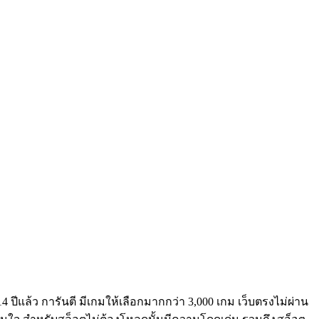
ปีแล้ว การันตี มีเกมให้เลือกมากกว่า 3,000 เกม เว็บตรงไม่ผ่าน