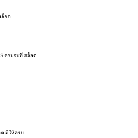
สล็อต
 ครบจบที่ สล็อต
็อต มีให้ครบ