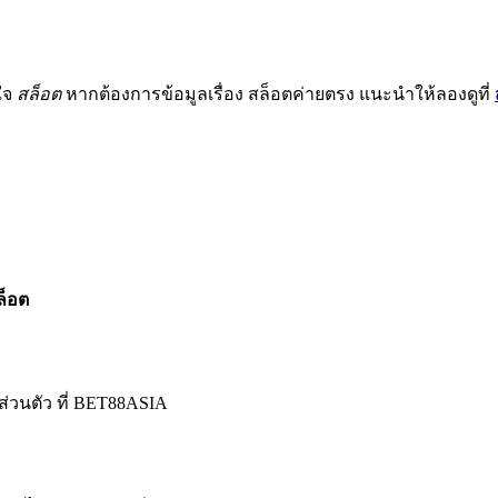
นใจ
สล็อต
หากต้องการข้อมูลเรื่อง สล็อตค่ายตรง แนะนำให้ลองดูที่
ล็อต
ส่วนตัว ที่ BET88ASIA