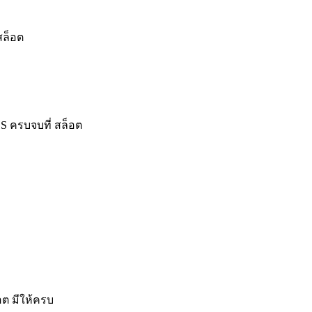
สล็อต
 ครบจบที่ สล็อต
็อต มีให้ครบ