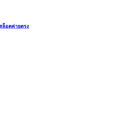
สล็อตค่ายตรง