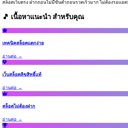
สล็อตเว็บตรง ฝากถอนไม่มีขั้นต่ำถอนรวดเร็วมาก ไม่ต้องรอแอดมิน
🎵 เนื้อหาแนะนำ
สำหรับคุณ
เทคนิคสล็อตแตกง่าย
อ่านต่อ →
เว็บสล็อตลิขสิทธิ์แท้
อ่านต่อ →
สล็อตไม่ต้องฝาก
อ่านต่อ →