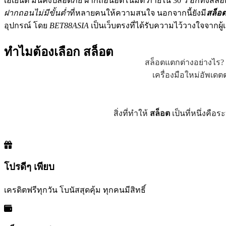
เอเย่นต์ มั่นคงปลอดภัย ฝากถอนอัตโนมัติ ภายใน 30 วิ อีกทั้งสล
ฝากถอนไม่มีขั้นต่ำ
ที่หลายคนให้ความสนใจ นอกจากนี้ยังมี
สล็อต
อุปกรณ์ โดย
BET88ASIA
เป็นเว็บตรงที่ได้รับความไว้วางใจจากผู
ทำไมต้องเลือก
สล็อต
สล็อตแตกต่างอย่างไร? ใ
เครื่องมือใหม่อัพเดต
สิ่งที่ทำให้
สล็อต
เป็นที่หนึ่งคือร
โปรดีๆ เพียบ
เครดิตฟรีทุกวัน โบนัสสุดคุ้ม ทุกคนมีสิทธิ์