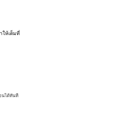
ให้เต็มที่
อนได้ทันที