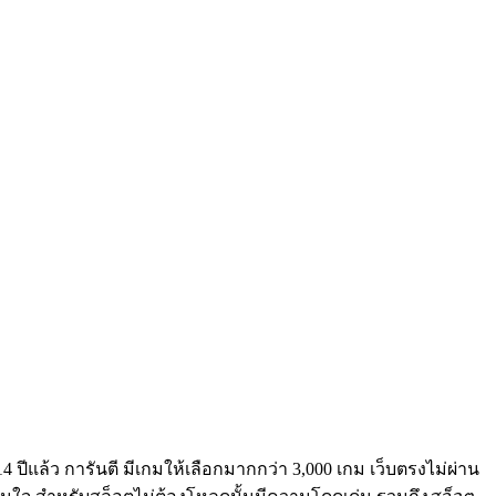
ปีแล้ว การันตี มีเกมให้เลือกมากกว่า 3,000 เกม เว็บตรงไม่ผ่าน