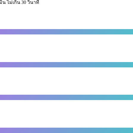
 ไม่เกิน 30 วินาที