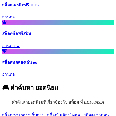
สล็อตเครดิตฟรี 2026
อ่านต่อ →
สล็อตซื้อฟรีสปิน
อ่านต่อ →
สล็อตทดลองเล่น pg
อ่านต่อ →
🎮 คำค้นหา
ยอดนิยม
คำค้นหายอดนิยมที่เกี่ยวข้องกับ
สล็อต
ที่
BET88ASIA
สล็อต pragmatic เว็บตรง
·
สล็อตไม่ต้องโหลด
·
สล็อตฝากถอน