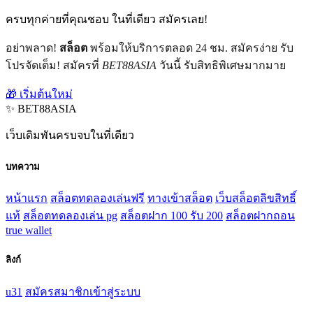
ครบทุกค่ายที่คุณชอบ ในที่เดียว สมัครเลย!
อย่าพลาด!
สล็อต
พร้อมให้บริการตลอด 24 ชม. สมัครง่าย รับ
โปรจัดเต็ม! สมัครที่
BET88ASIA
วันนี้ รับสิทธิพิเศษมากมาย
🎁 เริ่มต้นใหม่
✨ BET88ASIA
เว็บเดิมพันครบจบในที่เดียว
บทความ
หน้าแรก
สล็อตทดลองเล่นฟรี
ทางเข้าสล็อต
เว็บสล็อตลิขสิทธิ์
แท้
สล็อตทดลองเล่น pg
สล็อตฝาก 100 รับ 200
สล็อตฝากถอน
true wallet
ลิงก์
u31
สมัครสมาชิก
เข้าสู่ระบบ