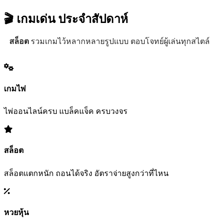
🎬 เกมเด่น
ประจำสัปดาห์
สล็อต
รวมเกมไว้หลากหลายรูปแบบ ตอบโจทย์ผู้เล่นทุกสไตล์
เกมไพ่
ไพ่ออนไลน์ครบ แบล็คแจ็ค ครบวงจร
สล็อต
สล็อตแตกหนัก ถอนได้จริง อัตราจ่ายสูงกว่าที่ไหน
หวยหุ้น