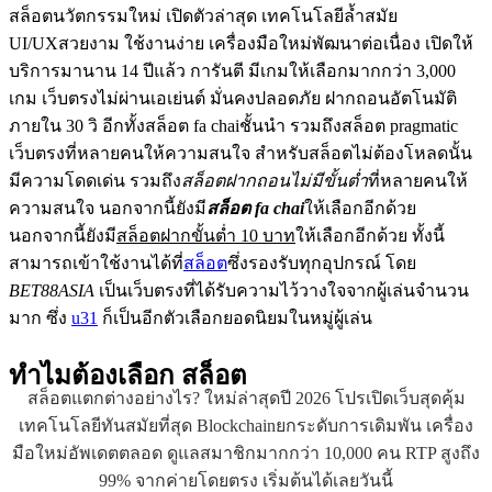
สล็อตนวัตกรรมใหม่ เปิดตัวล่าสุด เทคโนโลยีล้ำสมัย
UI/UXสวยงาม ใช้งานง่าย เครื่องมือใหม่พัฒนาต่อเนื่อง เปิดให้
บริการมานาน 14 ปีแล้ว การันตี มีเกมให้เลือกมากกว่า 3,000
เกม เว็บตรงไม่ผ่านเอเย่นต์ มั่นคงปลอดภัย ฝากถอนอัตโนมัติ
ภายใน 30 วิ อีกทั้งสล็อต fa chaiชั้นนำ รวมถึงสล็อต pragmatic
เว็บตรงที่หลายคนให้ความสนใจ สำหรับสล็อตไม่ต้องโหลดนั้น
มีความโดดเด่น รวมถึง
สล็อตฝากถอนไม่มีขั้นต่ำ
ที่หลายคนให้
ความสนใจ นอกจากนี้ยังมี
สล็อต fa chai
ให้เลือกอีกด้วย
นอกจากนี้ยังมี
สล็อตฝากขั้นต่ำ 10 บาท
ให้เลือกอีกด้วย ทั้งนี้
สามารถเข้าใช้งานได้ที่
สล็อต
ซึ่งรองรับทุกอุปกรณ์ โดย
BET88ASIA
เป็นเว็บตรงที่ได้รับความไว้วางใจจากผู้เล่นจำนวน
มาก ซึ่ง
u31
ก็เป็นอีกตัวเลือกยอดนิยมในหมู่ผู้เล่น
ทำไมต้องเลือก
สล็อต
สล็อตแตกต่างอย่างไร? ใหม่ล่าสุดปี 2026 โปรเปิดเว็บสุดคุ้ม
เทคโนโลยีทันสมัยที่สุด Blockchainยกระดับการเดิมพัน เครื่อง
มือใหม่อัพเดตตลอด ดูแลสมาชิกมากกว่า 10,000 คน RTP สูงถึง
99% จากค่ายโดยตรง เริ่มต้นได้เลยวันนี้