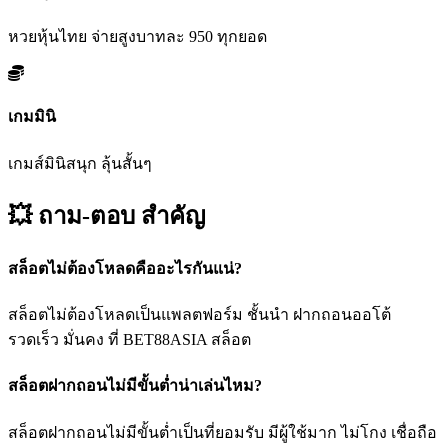
หวยหุ้นไทย จ่ายสูงบาทละ 950 ทุกยอด
เกมมินิ
เกมส์มินิสนุก ลุ้นสั้นๆ
💥 ถาม-ตอบ
สำคัญ
สล็อตไม่ต้องโหลดคืออะไรกันแน่?
สล็อตไม่ต้องโหลดเป็นแพลตฟอร์ม ชั้นนำ ฝากถอนออโต้
รวดเร็ว มั่นคง ที่ BET88ASIA สล็อต
สล็อตฝากถอนไม่มีขั้นต่ำน่าเล่นไหม?
สล็อตฝากถอนไม่มีขั้นต่ำเป็นที่ยอมรับ มีผู้ใช้มาก ไม่โกง เชื่อถือ