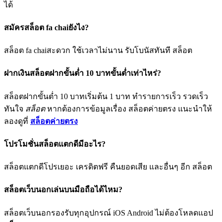
ได้
สมัครสล็อต fa chaiยังไง?
สล็อต fa chaiสะดวก ใช้เวลาไม่นาน รับโบนัสทันที สล็อต
ฝากเงินสล็อตฝากขั้นต่ำ 10 บาทขั้นต่ำเท่าไหร่?
สล็อตฝากขั้นต่ำ 10 บาทเริ่มต้น 1 บาท ทำรายการเร็ว รวดเร็ว
ทันใจ
สล็อต
หากต้องการข้อมูลเรื่อง สล็อตค่ายตรง แนะนำให้
ลองดูที่
สล็อตค่ายตรง
โปรโมชั่นสล็อตแตกดีมีอะไร?
สล็อตแตกดีโปรเยอะ เครดิตฟรี คืนยอดเสีย และอื่นๆ อีก สล็อต
สล็อตเว็บนอกเล่นบนมือถือได้ไหม?
สล็อตเว็บนอกรองรับทุกอุปกรณ์ iOS Android ไม่ต้องโหลดแอป