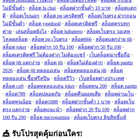
สล็อต pragmatic เว็บตรง
·
สล็อตไม่ต้องโหลด
·
สล็อตฝากถอน
ไม่มีขั้นต่ำ
·
สล็อต fa chai
·
สล็อตฝากขั้นต่ำ 10 บาท
·
สล็อตแตก
ดี
·
สล็อตเว็บนอก
·
สล็อต pg เครดิตฟรี
·
สล็อตเว็บตรง ฝากถอน
ไม่มีขั้นต่ำ
·
สล็อต yggdrasil
·
สล็อตเครดิตฟรี
·
สล็อตครบทุก
ค่าย
·
เล่นสล็อตยังไง
·
สล็อต habanero
·
สล็อตเว็บตรง วอเลท
·
โหลดสล็อต
·
สล็อต pg เว็บตรง
·
สล็อต666
·
สล็อตแตกง่าย jili
·
สล็อต joker
·
สล็อตฝาก 10 รับ 100
·
สล็อตฝาก 50 รับ 100
·
สล็อตเครดิตฟรี ไม่ต้องฝาก ไม่ต้องแชร์
·
เว็บสล็อตน่าเชื่อถือ
·
สล็อต jili แตกง่าย
·
สล็อต jili
·
สล็อตไม่ต้องฝาก
·
สล็อต pantip
2026
·
สล็อต jili ทดลองเล่น
·
สล็อตทดลองเล่น jili
·
สล็อต
ทดลองเล่น ซื้อฟรีสปิน
·
สล็อตรีวิว
·
เว็บสล็อตต่างประเทศ
·
สล็อต cq9
·
สล็อตทดลองเล่น joker
·
สล็อตทุน 200
·
สล็อต pantip
·
สล็อต789
·
สล็อตปลอดภัย
·
สล็อตคืนยอดเสีย
·
สล็อตผ่านเว็บ
·
สล็อตทุนน้อย
·
สล็อต1688
·
สล็อตฝากขั้นต่ำ 1 บาท
·
สล็อตเว็บ
ตรง แตกง่าย
·
สล็อตแนะนำ
·
สล็อตฝาก 20 รับ 100
·
สล็อตฝาก
100 รับ 200
·
สล็อต microgaming
·
สล็อตเว็บตรง ลิขสิทธิ์แท้
🎪 รับโปรสุดคุ้มก่อนใคร!