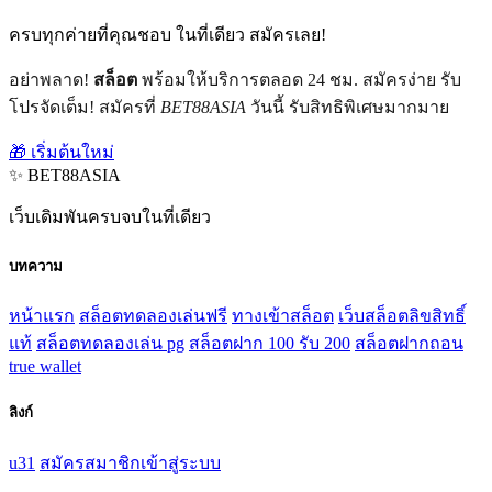
ครบทุกค่ายที่คุณชอบ ในที่เดียว สมัครเลย!
อย่าพลาด!
สล็อต
พร้อมให้บริการตลอด 24 ชม. สมัครง่าย รับ
โปรจัดเต็ม! สมัครที่
BET88ASIA
วันนี้ รับสิทธิพิเศษมากมาย
🎁 เริ่มต้นใหม่
✨ BET88ASIA
เว็บเดิมพันครบจบในที่เดียว
บทความ
หน้าแรก
สล็อตทดลองเล่นฟรี
ทางเข้าสล็อต
เว็บสล็อตลิขสิทธิ์
แท้
สล็อตทดลองเล่น pg
สล็อตฝาก 100 รับ 200
สล็อตฝากถอน
true wallet
ลิงก์
u31
สมัครสมาชิก
เข้าสู่ระบบ