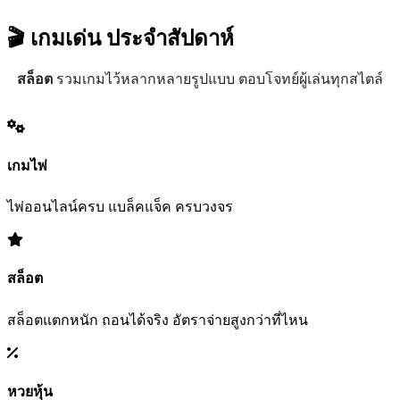
🎬 เกมเด่น
ประจำสัปดาห์
สล็อต
รวมเกมไว้หลากหลายรูปแบบ ตอบโจทย์ผู้เล่นทุกสไตล์
เกมไพ่
ไพ่ออนไลน์ครบ แบล็คแจ็ค ครบวงจร
สล็อต
สล็อตแตกหนัก ถอนได้จริง อัตราจ่ายสูงกว่าที่ไหน
หวยหุ้น