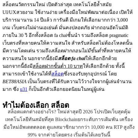
สล็อตนวัตกรรมใหม่ เปิดตัวล่าสุด เทคโนโลยีล้ำสมัย
UI/UXสวยงาม ใช้งานง่าย เครื่องมือใหม่พัฒนาต่อเนื่อง เปิดให้
บริการมานาน 14 ปีแล้ว การันตี มีเกมให้เลือกมากกว่า 3,000
เกม เว็บตรงไม่ผ่านเอเย่นต์ มั่นคงปลอดภัย ฝากถอนอัตโนมัติ
ภายใน 30 วิ อีกทั้งสล็อต fa chaiชั้นนำ รวมถึงสล็อต pragmatic
เว็บตรงที่หลายคนให้ความสนใจ สำหรับสล็อตไม่ต้องโหลดนั้น
มีความโดดเด่น รวมถึง
สล็อตฝากถอนไม่มีขั้นต่ำ
ที่หลายคนให้
ความสนใจ นอกจากนี้ยังมี
สล็อต fa chai
ให้เลือกอีกด้วย
นอกจากนี้ยังมี
สล็อตฝากขั้นต่ำ 10 บาท
ให้เลือกอีกด้วย ทั้งนี้
สามารถเข้าใช้งานได้ที่
สล็อต
ซึ่งรองรับทุกอุปกรณ์ โดย
BET88ASIA
เป็นเว็บตรงที่ได้รับความไว้วางใจจากผู้เล่นจำนวน
มาก ซึ่ง
u31
ก็เป็นอีกตัวเลือกยอดนิยมในหมู่ผู้เล่น
ทำไมต้องเลือก
สล็อต
สล็อตแตกต่างอย่างไร? ใหม่ล่าสุดปี 2026 โปรเปิดเว็บสุดคุ้ม
เทคโนโลยีทันสมัยที่สุด Blockchainยกระดับการเดิมพัน เครื่อง
มือใหม่อัพเดตตลอด ดูแลสมาชิกมากกว่า 10,000 คน RTP สูงถึง
99% จากค่ายโดยตรง เริ่มต้นได้เลยวันนี้