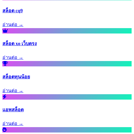
สล็อต cq9
อ่านต่อ →
สล็อต xo เว็บตรง
อ่านต่อ →
สล็อตทุนน้อย
อ่านต่อ →
แอพสล็อต
อ่านต่อ →