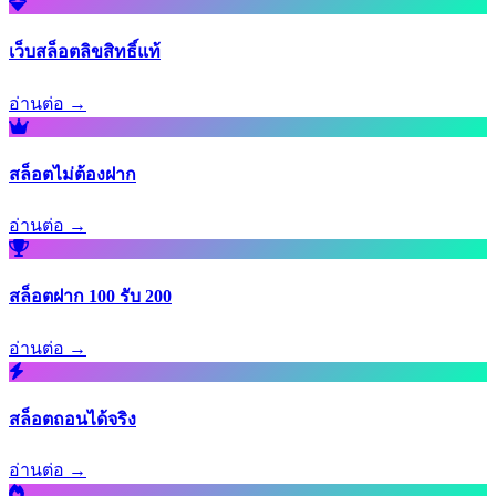
เว็บสล็อตลิขสิทธิ์แท้
อ่านต่อ →
สล็อตไม่ต้องฝาก
อ่านต่อ →
สล็อตฝาก 100 รับ 200
อ่านต่อ →
สล็อตถอนได้จริง
อ่านต่อ →