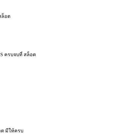
สล็อต
 ครบจบที่ สล็อต
็อต มีให้ครบ