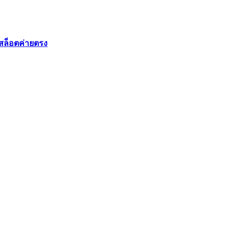
สล็อตค่ายตรง