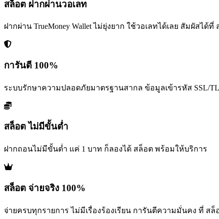
สล็อต ฝากผ่านวอเลท
ฝากผ่าน TrueMoney Wallet ไม่ยุ่งยาก ใช้วอเลทได้เลย สัมผัสได้ที่ 
การันตี 100%
ระบบรักษาความปลอดภัยมาตรฐานสากล ข้อมูลเข้ารหัส SSL/TLS
สล็อต ไม่มีขั้นต่ำ
ฝากถอนไม่มีขั้นต่ำ แค่ 1 บาท ก็ลองได้ สล็อต พร้อมให้บริการ
สล็อต จ่ายจริง 100%
จ่ายครบทุกรายการ ไม่มีเรื่องร้องเรียน การันตีความมั่นคง ที่ สล