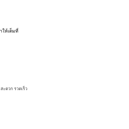
ให้เต็มที่
ร สะดวก รวดเร็ว