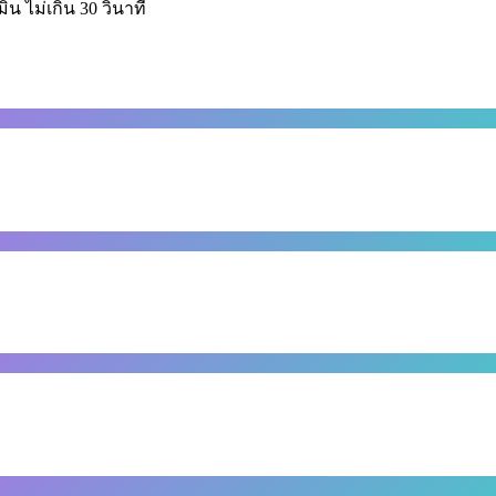
 ไม่เกิน 30 วินาที