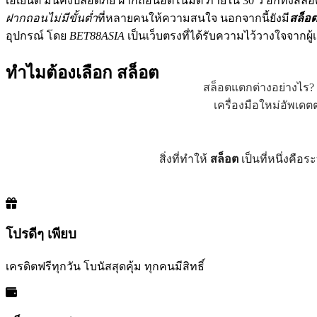
เอเย่นต์ มั่นคงปลอดภัย ฝากถอนอัตโนมัติ ภายใน 30 วิ อีกทั้งสล
ฝากถอนไม่มีขั้นต่ำ
ที่หลายคนให้ความสนใจ นอกจากนี้ยังมี
สล็อต
อุปกรณ์ โดย
BET88ASIA
เป็นเว็บตรงที่ได้รับความไว้วางใจจากผู
ทำไมต้องเลือก
สล็อต
สล็อตแตกต่างอย่างไร? ใ
เครื่องมือใหม่อัพเดต
สิ่งที่ทำให้
สล็อต
เป็นที่หนึ่งคือร
โปรดีๆ เพียบ
เครดิตฟรีทุกวัน โบนัสสุดคุ้ม ทุกคนมีสิทธิ์