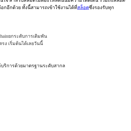
ามสนใจ สำหรับสล็อตไม่ต้องโหลดนั้นมีความโดดเด่น รวมถึง
สล็อต
ลือกอีกด้วย ทั้งนี้สามารถเข้าใช้งานได้ที่
สล็อต
ซึ่งรองรับทุก
kchainยกระดับการเดิมพัน
 เริ่มต้นได้เลยวันนี้
้บริการด้วยมาตรฐานระดับสากล