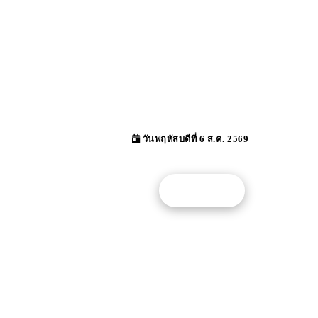
วันพฤหัสบดีที่ 6 ส.ค. 2569
รับโปรนี้