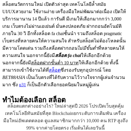
สล็อตนวัตกรรมใหม่ เปิดตัวล่าสุด เทคโนโลยีล้ำสมัย
UI/UXสวยงาม ใช้งานง่าย เครื่องมือใหม่พัฒนาต่อเนื่อง เปิดให้
บริการมานาน 14 ปีแล้ว การันตี มีเกมให้เลือกมากกว่า 3,000
เกม เว็บตรงไม่ผ่านเอเย่นต์ มั่นคงปลอดภัย ฝากถอนอัตโนมัติ
ภายใน 30 วิ อีกทั้งสล็อต fa chaiชั้นนำ รวมถึงสล็อต pragmatic
เว็บตรงที่หลายคนให้ความสนใจ สำหรับสล็อตไม่ต้องโหลดนั้น
มีความโดดเด่น รวมถึง
สล็อตฝากถอนไม่มีขั้นต่ำ
ที่หลายคนให้
ความสนใจ นอกจากนี้ยังมี
สล็อต fa chai
ให้เลือกอีกด้วย
นอกจากนี้ยังมี
สล็อตฝากขั้นต่ำ 10 บาท
ให้เลือกอีกด้วย ทั้งนี้
สามารถเข้าใช้งานได้ที่
สล็อต
ซึ่งรองรับทุกอุปกรณ์ โดย
BET88ASIA
เป็นเว็บตรงที่ได้รับความไว้วางใจจากผู้เล่นจำนวน
มาก ซึ่ง
u31
ก็เป็นอีกตัวเลือกยอดนิยมในหมู่ผู้เล่น
ทำไมต้องเลือก
สล็อต
สล็อตแตกต่างอย่างไร? ใหม่ล่าสุดปี 2026 โปรเปิดเว็บสุดคุ้ม
เทคโนโลยีทันสมัยที่สุด Blockchainยกระดับการเดิมพัน เครื่อง
มือใหม่อัพเดตตลอด ดูแลสมาชิกมากกว่า 10,000 คน RTP สูงถึง
99% จากค่ายโดยตรง เริ่มต้นได้เลยวันนี้