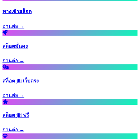
ทางเข้าสล็อต
อ่านต่อ →
สล็อตมั่นคง
อ่านต่อ →
สล็อต jili เว็บตรง
อ่านต่อ →
สล็อต jili ฟรี
อ่านต่อ →