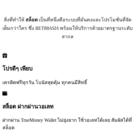
สิ่งที่ทำให้
สล็อต
เป็นที่หนึ่งคือระบบที่มั่นคงและโปรโมชั่นที่จัด
เต็มกว่าใคร ซึ่ง
BET88ASIA
พร้อมให้บริการด้วยมาตรฐานระดับ
สากล
โปรดีๆ เพียบ
เครดิตฟรีทุกวัน โบนัสสุดคุ้ม ทุกคนมีสิทธิ์
สล็อต ฝากผ่านวอเลท
ฝากผ่าน TrueMoney Wallet ไม่ยุ่งยาก ใช้วอเลทได้เลย สัมผัสได้ที่
สล็อต