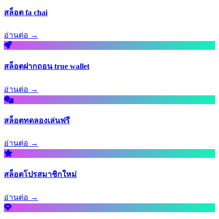
สล็อต fa chai
อ่านต่อ →
สล็อตฝากถอน true wallet
อ่านต่อ →
สล็อตทดลองเล่นฟรี
อ่านต่อ →
สล็อตโปรสมาชิกใหม่
อ่านต่อ →