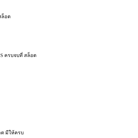
สล็อต
 ครบจบที่ สล็อต
็อต มีให้ครบ