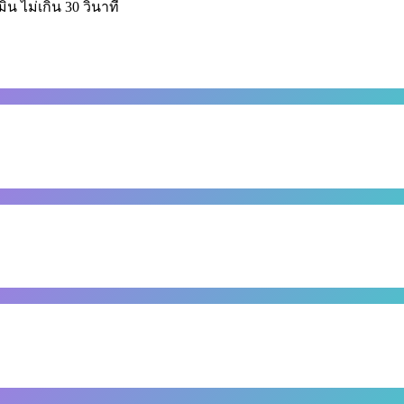
 ไม่เกิน 30 วินาที