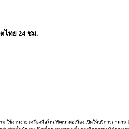
ร์ตไทย 24 ชม.
 ใช้งานง่าย เครื่องมือใหม่พัฒนาต่อเนื่อง เปิดให้บริการมานาน 14 