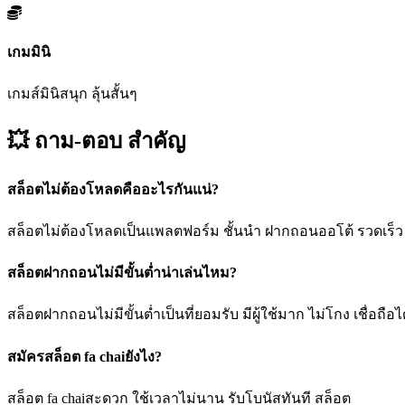
เกมมินิ
เกมส์มินิสนุก ลุ้นสั้นๆ
💥 ถาม-ตอบ
สำคัญ
สล็อตไม่ต้องโหลดคืออะไรกันแน่?
สล็อตไม่ต้องโหลดเป็นแพลตฟอร์ม ชั้นนำ ฝากถอนออโต้ รวดเร็ว 
สล็อตฝากถอนไม่มีขั้นต่ำน่าเล่นไหม?
สล็อตฝากถอนไม่มีขั้นต่ำเป็นที่ยอมรับ มีผู้ใช้มาก ไม่โกง เชื่อถือไ
สมัครสล็อต fa chaiยังไง?
สล็อต fa chaiสะดวก ใช้เวลาไม่นาน รับโบนัสทันที สล็อต