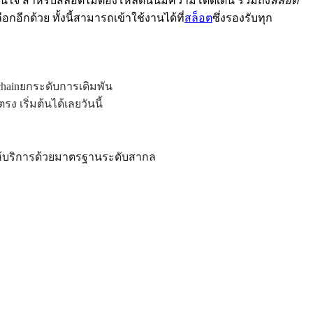
ามสนใจ สำหรับสล็อตไม่ต้องโหลดนั้นมีความโดดเด่น รวมถึง
สล็อต
ลือกอีกด้วย ทั้งนี้สามารถเข้าใช้งานได้ที่
สล็อต
ซึ่งรองรับทุก
kchainยกระดับการเดิมพัน
 เริ่มต้นได้เลยวันนี้
้บริการด้วยมาตรฐานระดับสากล